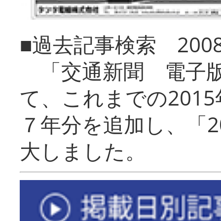
■過去記事検索 20
「交通新聞 電子版
て、これまでの201
７年分を追加し、「2
大しました