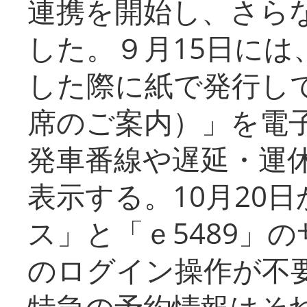
連携を開始し、さら
した。９月15日には
した際に紙で発行し
席のご案内）」を電
発車番線や遅延・運
表示する。10月20
ス」と「ｅ5489」
のログイン操作が不
特急の予約情報はそ