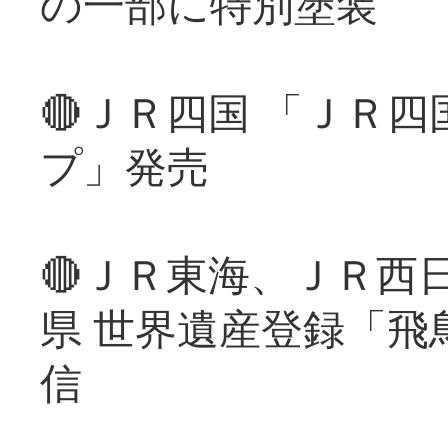
の一部に特別塗装
🔴ＪＲ四国 「ＪＲ
プ」発売
🔴ＪＲ東海、ＪＲ西
県 世界遺産登録「飛
信