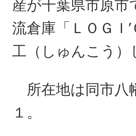
産が千葉県市原市
流倉庫「ＬＯＧＩ
工（しゅんこう）
所在地は同市八
１。