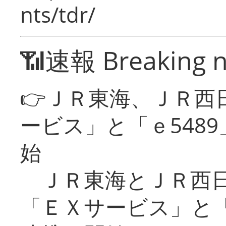
nts/tdr/
📶速報 Breaking 
👉ＪＲ東海、ＪＲ西
ービス」と「ｅ548
始
ＪＲ東海とＪＲ西日
「ＥＸサービス」と「