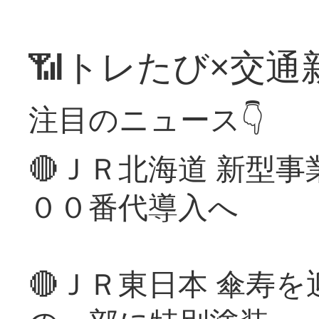
📶トレたび×交通
注目のニュース👇
🔴ＪＲ北海道 新型
００番代導入へ
🔴ＪＲ東日本 傘寿