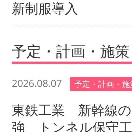
新制服導入
予定・計画・施策
2026.08.07
予定・計画・施
東鉄工業 新幹線の
強 トンネル保守工