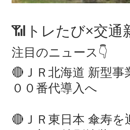
📶トレたび×交通
注目のニュース👇
🔴ＪＲ北海道 新型
００番代導入へ
🔴ＪＲ東日本 傘寿