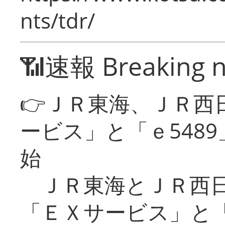
nts/tdr/
📶速報 Breaking 
👉ＪＲ東海、ＪＲ西
ービス」と「ｅ548
始
ＪＲ東海とＪＲ西日
「ＥＸサービス」と「