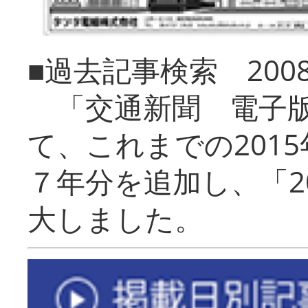
■過去記事検索 20
「交通新聞 電子版
て、これまでの201
７年分を追加し、「2
大しました