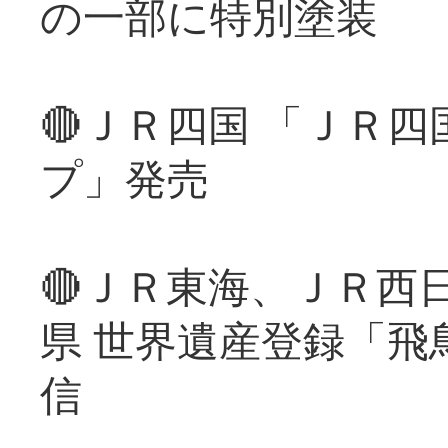
の一部に特別塗装
🔴ＪＲ四国 「ＪＲ
プ」発売
🔴ＪＲ東海、ＪＲ西
県 世界遺産登録「飛
信