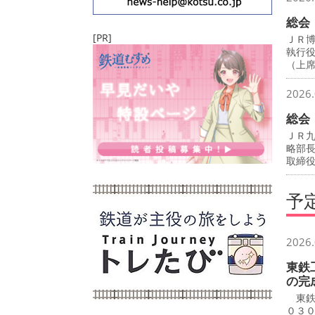
総会
[PR]
ＪＲ
執行
（上
2026.
総会
ＪＲ
略部
取締
予
2026.
東鉄
の完
東鉄
０３