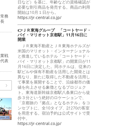
日など）を基に、年齢などの資格確認が
必要な割引商品を発売する。商品の利用
開始は10月１日から。
・常務
https://jr-central.co.jp/
部長
👉ＪＲ東海グループ 「コートヤード・
バイ・マリオット京都駅」11月16日に
開業
ＪＲ東海不動産とＪＲ東海ホテルズが
米国のマリオット・インターナショナル
営業戦
と推進しているホテル「コートヤード・
州代表
バイ・マリオット京都駅」の開業日が11
月16日に決定した。同ホテルは、従来の
駅ビルや保有不動産を活用した開発とは
異なり、新たに取得した不動産を活用し
て事業を展開することで、沿線都市の価
値を向上させる象徴となるプロジェク
ト。東海道新幹線京都駅八条東口から徒
歩３分という絶好のロケーションで、
「京都旅の『拠点』となるホテル」をコ
ンセプトに、全10タイプ、計270の客室
を用意する。宿泊予約は公式サイトで受
付中。
https://jr-central.co.jp/