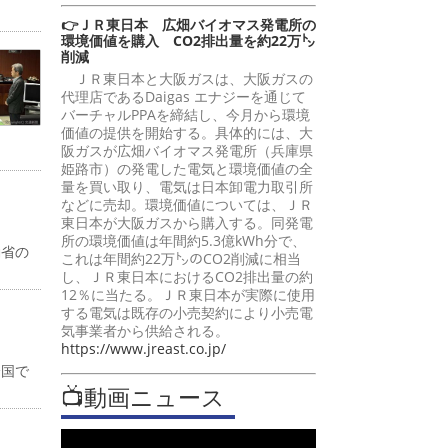
👉ＪＲ東日本 広畑バイオマス発電所の
環境価値を購入 CO2排出量を約22万㌧
削減
ＪＲ東日本と大阪ガスは、大阪ガスの
代理店であるDaigas エナジーを通じて
バーチャルPPAを締結し、今月から環境
価値の提供を開始する。具体的には、大
阪ガスが広畑バイオマス発電所（兵庫県
姫路市）の発電した電気と環境価値の全
量を買い取り、電気は日本卸電力取引所
などに売却。環境価値については、ＪＲ
東日本が大阪ガスから購入する。同発電
所の環境価値は年間約5.3億kWh分で、
働省の
これは年間約22万㌧のCO2削減に相当
し、ＪＲ東日本におけるCO2排出量の約
12％に当たる。ＪＲ東日本が実際に使用
する電気は既存の小売契約により小売電
気事業者から供給される。
https://www.jreast.co.jp/
全国で
📺動画ニュース