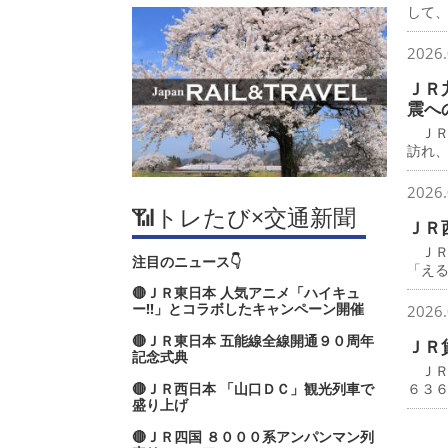
して
2026.
ＪＲ
震へ
ＪＲ
訪れ
2026.
📶トレたび×交通新聞
ＪＲ
ＪＲ
注目のニュース👇
「え
🔴ＪＲ東日本 人気アニメ「ハイキュ
ー‼」とコラボしたキャンペーン開催
2026.
🔴ＪＲ東日本 五能線全線開通９０周年
ＪＲ
記念式典
ＪＲ
🔴ＪＲ西日本 「山口ＤＣ」観光列車で
６３
盛り上げ
🔴ＪＲ四国 ８０００系アンパンマン列