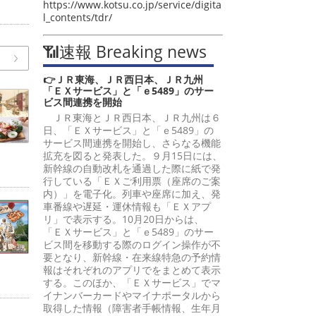
https://www.kotsu.co.jp/service/digita
l_contents/tdr/
📶速報 Breaking news
👉ＪＲ東海、ＪＲ西日本、ＪＲ九州
「ＥＸサービス」と「ｅ5489」のサー
ビス間連携を開始
ＪＲ東海とＪＲ西日本、ＪＲ九州は６
日、「ＥＸサービス」と「ｅ5489」の
サービス間連携を開始し、さらなる機能
拡充を図ると発表した。９月15日には、
新幹線の自動改札を通過した際に紙で発
行している「ＥＸご利用票（座席のご案
内）」を電子化。列車や座席に加え、発
車番線や遅延・運休情報も「ＥＸアプ
リ」で表示する。10月20日からは、
「ＥＸサービス」と「ｅ5489」のサー
ビス間を移動する際のログイン操作が不
要となり、新幹線・在来線特急の予約情
報はそれぞれのアプリでをまとめて表示
する。このほか、「ＥＸサービス」でマ
イナンバーカードやマイナポータルから
取得した情報（障害者手帳情報、生年月