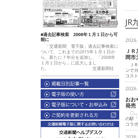
J
■過去記事検索 2008年１月１日から可
能に
2026.
「交通新聞 電子版」過去記事検索に
ＪＲ
ついて、これまでの2015年１月１日か
岡市
ら、新たに７年分を追加し、「2008年
１月１日から」に拡大しまし
ＪＲ
た。 交通新聞社
ンで
コス
2026.
おお
発売
〇…
の駅
コラ
2026.