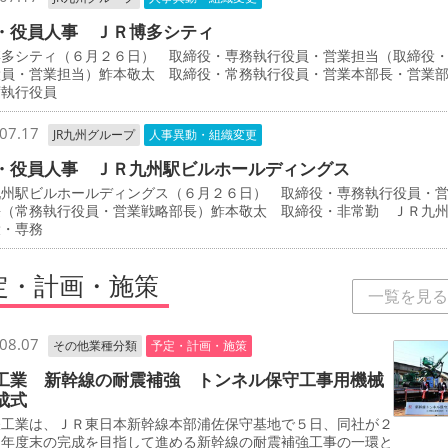
・役員人事 ＪＲ博多シティ
博多シティ（６月２６日） 取締役・専務執行役員・営業担当（取締役
役員・営業担当）鮓本敬太 取締役・常務執行役員・営業本部長・営業
席執行役員
07.17
JR九州グループ
人事異動・組織変更
・役員人事 ＪＲ九州駅ビルホールディングス
九州駅ビルホールディングス（６月２６日） 取締役・専務執行役員・
長（常務執行役員・営業戦略部長）鮓本敬太 取締役・非常勤 ＪＲ九
役・専務
定・計画・施策
一覧を見る
08.07
その他業種分類
予定・計画・施策
工業 新幹線の耐震補強 トンネル保守工事用機械
成式
工業は、ＪＲ東日本新幹線本部浦佐保守基地で５日、同社が２
０年度末の完成を目指して進める新幹線の耐震補強工事の一環と