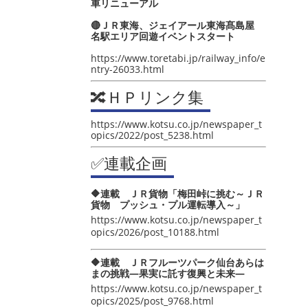
車リニューアル
🔴ＪＲ東海、ジェイアール東海髙島屋
名駅エリア回遊イベントスタート
https://www.toretabi.jp/railway_info/e
ntry-26033.html
🔀ＨＰリンク集
https://www.kotsu.co.jp/newspaper_t
opics/2022/post_5238.html
✅連載企画
🔶連載 ＪＲ貨物「梅田峠に挑む～ＪＲ
貨物 プッシュ・プル運転導入～」
https://www.kotsu.co.jp/newspaper_t
opics/2026/post_10188.html
🔶連載 ＪＲフルーツパーク仙台あらは
まの挑戦―果実に託す復興と未来―
https://www.kotsu.co.jp/newspaper_t
opics/2025/post_9768.html