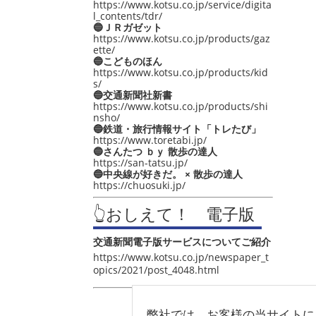
https://www.kotsu.co.jp/service/digita
l_contents/tdr/
🔵ＪＲガゼット
https://www.kotsu.co.jp/products/gaz
ette/
🔵こどものほん
https://www.kotsu.co.jp/products/kid
s/
🔵交通新聞社新書
https://www.kotsu.co.jp/products/shi
nsho/
🔵鉄道・旅行情報サイト「トレたび」
https://www.toretabi.jp/
🔵さんたつ ｂｙ 散歩の達人
https://san-tatsu.jp/
🔵中央線が好きだ。 × 散歩の達人
https://chuosuki.jp/
👆おしえて！ 電子版
交通新聞電子版サービスについてご紹介
https://www.kotsu.co.jp/newspaper_t
opics/2021/post_4048.html
弊社では、お客様の当サイトに