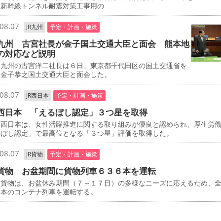
、新幹線トンネル耐震対策工事用の
08.07
JR九州
予定・計画・施策
九州 古宮社長が金子国土交通大臣と面会 熊本地
の対応など説明
九州の古宮洋二社長は６日、東京都千代田区の国土交通省を
、金子恭之国土交通大臣と面会した。
08.07
JR西日本
予定・計画・施策
西日本 「えるぼし認定」３つ星を取得
西日本は、女性活躍推進に関する取り組みが優良と認められ、厚生労
るぼし認定」で最高位となる「３つ星」評価を取得した。
08.07
JR貨物
予定・計画・施策
貨物 お盆期間に貨物列車６３６本を運転
貨物は、お盆休み期間（７～１７日）の多様なニーズに応えるため、
６本のコンテナ列車を運転する。