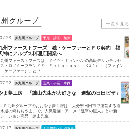
R九州グループ
一覧を見る
07.28
JR九州グループ
予定・計画・施策
九州ファーストフーズ 独・ケーファーとＦＣ契約 福
天神にアルプス料理店開業へ
九州ファーストフーズは、ドイツ・ミュンヘンの高級デリカテッセ
ガストロノミーブランドの「Ｆｅｉｎｋｏｓｔ Ｋäｆｅｒ（ファイン
ト ケーファー）」とフ
07.22
JR九州グループ
営業・事業・車両
やま夢工房 「諫山先生が大好きな 進撃の日田ピザ」
ＪＲ九州グループのおおやま夢工房は、大分県日田市で運営する道
「水辺の郷おおやま」で、人気漫画・アニメ「進撃の巨人」との新
ボレーション商品「諫山先生
07.17
JR九州グループ
人事異動・組織変更