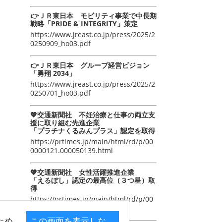
👉ＪＲ東日本 モビリティ事業で中長期
戦略「PRIDE & INTEGRITY」策定
https://www.jreast.co.jp/press/2025/2
0250909_ho03.pdf
👉ＪＲ東日本 グループ経営ビジョン
「勇翔 2034」
https://www.jreast.co.jp/press/2025/2
0250701_ho03.pdf
💖交通新聞社 不妊治療と仕事の両立支
援に取り組む先進企業
「プラチナくるみんプラス」認定を取得
https://prtimes.jp/main/html/rd/p/00
0000121.000050139.html
💖交通新聞社 女性活躍推進企業
「えるぼし」認定の最高位（３つ星）取
得
https://prtimes.jp/main/html/rd/p/00
0000105.000050139.html
ため
この画面を表示しな