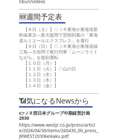
nbun/videos
🆕週間予定表
【８日（土）】◇ＪＲ東海が東海道新
幹線東京―新大阪間で翌朝到着の「東海
道ルミエールエクスプレス」を運行
【９日（日）】◇ＪＲ東海が東海道線
三島―大垣間で夜行列車「ムーンライト
ながら」を復刻運転
【１０日（月）】
【１１日（火）】◇山の日
【１２日（水）】
【１３日（木）】
【１４日（金）】
📶気になるNewsから
👉ＪＲ西日本グループ中期経営計画
2030
https://www.westjr.co.jp/press/articl
e/2026/04/30/items/260430_00_press_
JRWEST2030keikaku.pdf