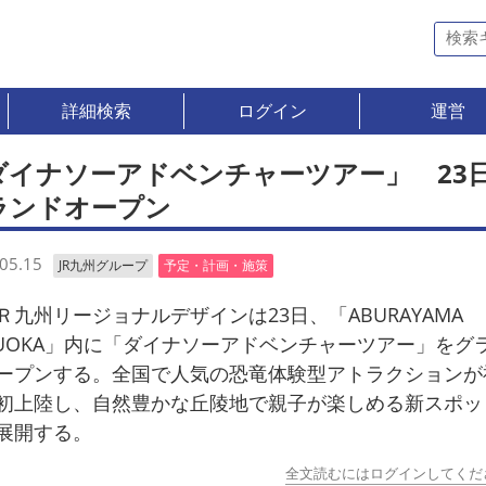
詳細検索
ログイン
運営
ダイナソーアドベンチャーツアー」 23
ランドオープン
05.15
JR九州グループ
予定・計画・施策
九州リージョナルデザインは23日、「ABURAYAMA
KUOKA」内に「ダイナソーアドベンチャーツアー」をグ
ープンする。全国で人気の恐竜体験型アトラクションが
初上陸し、自然豊かな丘陵地で親子が楽しめる新スポッ
展開する。
全文読むにはログインしてくだ