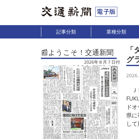
記事分類
業種分類
「
📰ようこそ！交通新聞
グ
2026年８月７日付
2026.
ＪＲ
FU
ドオ
県に
して