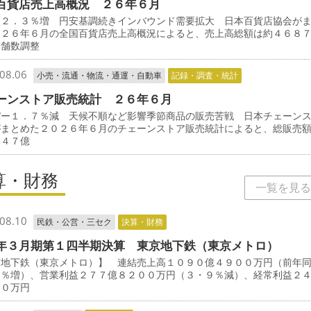
百貨店売上高概況 ２６年６月
店２．３％増 円安基調続きインバウンド需要拡大 日本百貨店協会が
０２６年６月の全国百貨店売上高概況によると、売上高総額は約４６８
店舗数調整
08.06
小売・流通・物流・通運・自動車
記録・調査・統計
ーンストア販売統計 ２６年６月
パー１．７％減 天候不順など影響季節商品の販売苦戦 日本チェーン
がまとめた２０２６年６月のチェーンストア販売統計によると、総販売
３４７億
算・財務
一覧を見る
08.10
民鉄・公営・三セク
決算・財務
年３月期第１四半期決算 東京地下鉄（東京メトロ）
京地下鉄（東京メトロ）】 連結売上高１０９０億４９００万円（前年
８％増）、営業利益２７７億８２００万円（３・９％減）、経常利益２
００万円