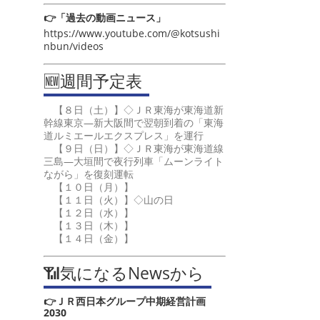
👉「過去の動画ニュース」
https://www.youtube.com/@kotsushi
nbun/videos
🆕週間予定表
【８日（土）】◇ＪＲ東海が東海道新
幹線東京―新大阪間で翌朝到着の「東海
道ルミエールエクスプレス」を運行
【９日（日）】◇ＪＲ東海が東海道線
三島―大垣間で夜行列車「ムーンライト
ながら」を復刻運転
【１０日（月）】
【１１日（火）】◇山の日
【１２日（水）】
【１３日（木）】
【１４日（金）】
📶気になるNewsから
👉ＪＲ西日本グループ中期経営計画
2030