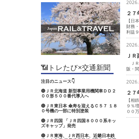
2026.
２７
【日
財務
利益
2026.
ＪＲ
ＪＲ
📶トレたび×交通新聞
阪・
注目のニュース👇
2026.
🔴ＪＲ北海道 新型事業用機関車ＤＤ２
２７
００形５００番代導入へ
【相
🔴ＪＲ東日本 傘寿を迎えるＣ５７ １８
９％
０号機の一部に特別塗装
００
🔴ＪＲ四国 「ＪＲ四国８０００系キッ
ズキャップ」発売
🔴ＪＲ東海、ＪＲ西日本、近畿日本鉄