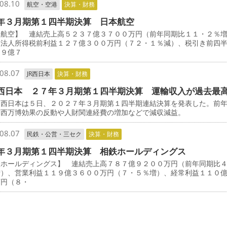
08.10
航空・空港
決算・財務
年３月期第１四半期決算 日本航空
本航空】 連結売上高５２３７億３７００万円（前年同期比１１・２％
・法人所得税前利益１２７億３００万円（７２・１％減）、税引き前四
９９億７
08.07
JR西日本
決算・財務
西日本 ２７年３月期第１四半期決算 運輸収入が過去最
西日本は５日、２０２７年３月期第１四半期連結決算を発表した。前
関西万博効果の反動や人財関連経費の増加などで減収減益。
08.07
民鉄・公営・三セク
決算・財務
年３月期第１四半期決算 相鉄ホールディングス
鉄ホールディングス】 連結売上高７８７億９２００万円（前年同期比
増）、営業利益１１９億３６００万円（７・５％増）、経常利益１１０
万円（８・