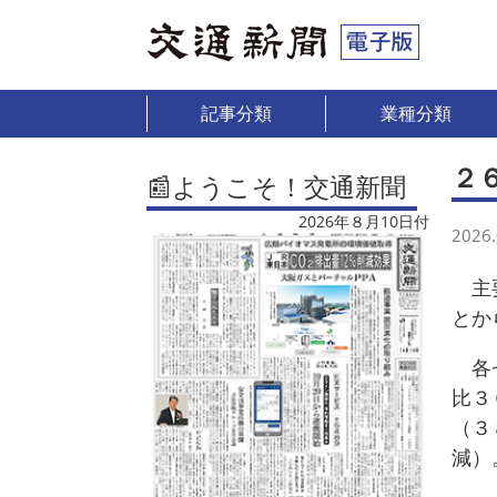
記事分類
業種分類
２
📰ようこそ！交通新聞
2026年８月10日付
2026.
主要
とか
各セ
比３
（３
減）