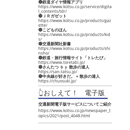
🔵鉄道ダイヤ情報アプリ
https://www.kotsu.co.jp/service/digita
l_contents/tdr/
🔵ＪＲガゼット
https://www.kotsu.co.jp/products/gaz
ette/
🔵こどものほん
https://www.kotsu.co.jp/products/kid
s/
🔵交通新聞社新書
https://www.kotsu.co.jp/products/shi
nsho/
🔵鉄道・旅行情報サイト「トレたび」
https://www.toretabi.jp/
🔵さんたつ ｂｙ 散歩の達人
https://san-tatsu.jp/
🔵中央線が好きだ。 × 散歩の達人
https://chuosuki.jp/
👆おしえて！ 電子版
交通新聞電子版サービスについてご紹介
https://www.kotsu.co.jp/newspaper_t
opics/2021/post_4048.html