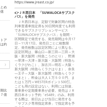
https://www.jreast.co.jp/
まとめ
７億
👉ＪＲ西日本 「SUWALOCAサブスク
パス」を発売
ＪＲ西日本は、定額で対象区間の特急
列車普通車指定席を30日間何度でも利用
できるサブスクリプションサービス
「SUWALOCAサブスクパス」を期間・
区間限定で発売する。発売期間は今月17
ストア
日～11月17日。発売日ごとに枚数限
額は約
定。発売枚数は設定区間により異なる。
設定区間は、篠山口―新三田―三田⇔大
阪・新大阪間（特急こうのとり）、野洲
―草津―大津⇔新大阪・大阪間（特急ら
くラクびわこ）、加古川―明石⇔大阪・
新大阪間（特急らくラクはりま）、奈良
―王子⇔大阪・新大阪間（特急らくラク
やまと）。料金は大人１万５００円、ま
たは１万円＋WESTERポイント500㌽。
こども用の設定はない。利用には別途、
同期比
乗車券や定期乗車券が必要。発売はＪＲ
４７億
西日本ネット予約「e5489」のみ。利用
する際は、前日および当日に発売する
「サブスク専用指定席券」で指定席を予