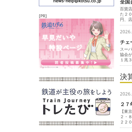
全国
百貨
た２
[PR]
円、
2026.
チェ
スー
協会
１兆
決
2026.
２７
【東
２・
２２