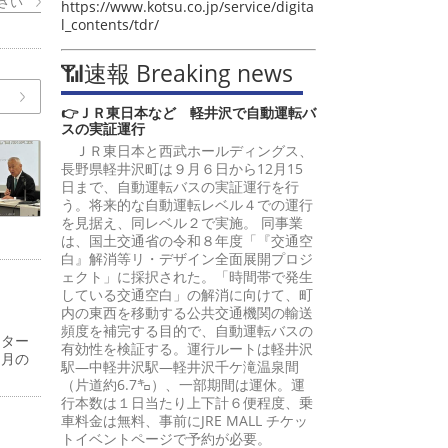
さい
https://www.kotsu.co.jp/service/digita
l_contents/tdr/
📶速報 Breaking news
👉ＪＲ東日本など 軽井沢で自動運転バ
スの実証運行
ＪＲ東日本と西武ホールディングス、
長野県軽井沢町は９月６日から12月15
日まで、自動運転バスの実証運行を行
う。将来的な自動運転レベル４での運行
を見据え、同レベル２で実施。 同事業
は、国土交通省の令和８年度「『交通空
白』解消等リ・デザイン全面展開プロジ
ェクト」に採択された。「時間帯で発生
している交通空白」の解消に向けて、町
内の東西を移動する公共交通機関の輸送
頻度を補完する目的で、自動運転バスの
ンター
有効性を検証する。運行ルートは軽井沢
同月の
駅―中軽井沢駅―軽井沢千ケ滝温泉間
（片道約6.7㌔）、一部期間は運休。運
行本数は１日当たり上下計６便程度、乗
車料金は無料、事前にJRE MALL チケッ
トイベントページで予約が必要。