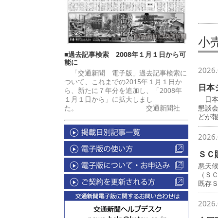
小
■過去記事検索 2008年１月１日から可
能に
2026.
「交通新聞 電子版」過去記事検索に
ついて、これまでの2015年１月１日か
日本
ら、新たに７年分を追加し、「2008年
１月１日から」に拡大しまし
日本
た。 交通新聞社
懇談
どが
2026.
ＳＣ
悪天
（Ｓ
既存
2026.