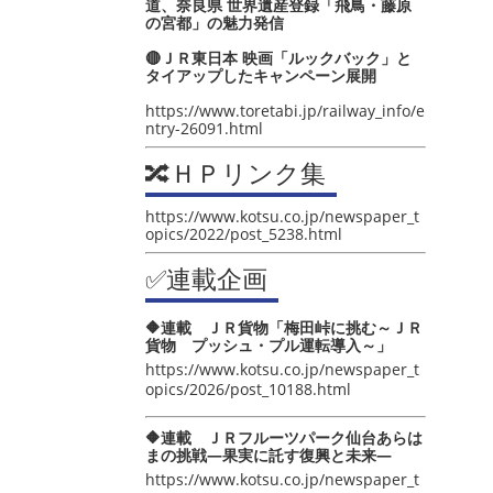
道、奈良県 世界遺産登録「飛鳥・藤原
の宮都」の魅力発信
🔴ＪＲ東日本 映画「ルックバック」と
タイアップしたキャンペーン展開
https://www.toretabi.jp/railway_info/e
ntry-26091.html
🔀ＨＰリンク集
https://www.kotsu.co.jp/newspaper_t
opics/2022/post_5238.html
✅連載企画
🔶連載 ＪＲ貨物「梅田峠に挑む～ＪＲ
貨物 プッシュ・プル運転導入～」
https://www.kotsu.co.jp/newspaper_t
opics/2026/post_10188.html
🔶連載 ＪＲフルーツパーク仙台あらは
まの挑戦―果実に託す復興と未来―
https://www.kotsu.co.jp/newspaper_t