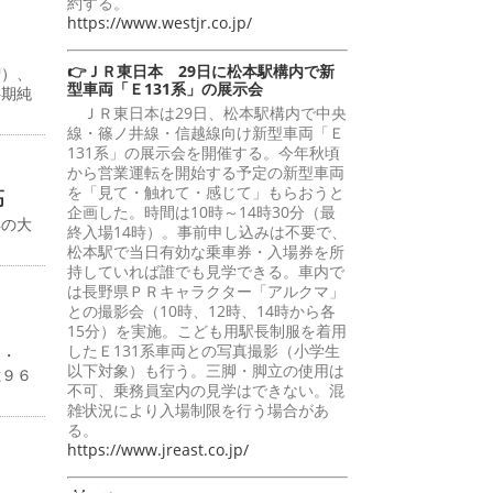
約する。
https://www.westjr.co.jp/
👉ＪＲ東日本 29日に松本駅構内で新
増）、
型車両「Ｅ131系」の展示会
半期純
ＪＲ東日本は29日、松本駅構内で中央
線・篠ノ井線・信越線向け新型車両「Ｅ
131系」の展示会を開催する。今年秋頃
から営業運転を開始する予定の新型車両
を「見て・触れて・感じて」もらおうと
高
企画した。時間は10時～14時30分（最
年の大
終入場14時）。事前申し込みは不要で、
松本駅で当日有効な乗車券・入場券を所
持していれば誰でも見学できる。車内で
は長野県ＰＲキャラクター「アルクマ」
との撮影会（10時、12時、14時から各
15分）を実施。こども用駅長制服を着用
したＥ131系車両との写真撮影（小学生
４・
以下対象）も行う。三脚・脚立の使用は
億９６
不可、乗務員室内の見学はできない。混
雑状況により入場制限を行う場合があ
る。
https://www.jreast.co.jp/