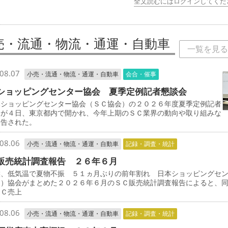
全文読むにはログインしてくだ
売・流通・物流・通運・自動車
一覧を見る
08.07
小売・流通・物流・通運・自動車
会合・催事
ショッピングセンター協会 夏季定例記者懇談会
ショッピングセンター協会（ＳＣ協会）の２０２６年度夏季定例記者
会が４日、東京都内で開かれ、今年上期のＳＣ業界の動向や取り組みな
報告された。
08.06
小売・流通・物流・通運・自動車
記録・調査・統計
販売統計調査報告 ２６年６月
候、低気温で夏物不振 ５１ヵ月ぶりの前年割れ 日本ショッピングセ
Ｃ）協会がまとめた２０２６年６月のＳＣ販売統計調査報告によると、
ＳＣ売上
08.06
小売・流通・物流・通運・自動車
記録・調査・統計