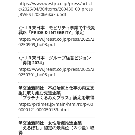
https://www.westjr.co.jp/press/articl
e/2026/04/30/items/260430_00_press_
JRWEST2030keikaku.pdf
👉ＪＲ東日本 モビリティ事業で中長期
戦略「PRIDE & INTEGRITY」策定
https://www.jreast.co.jp/press/2025/2
0250909_ho03.pdf
👉ＪＲ東日本 グループ経営ビジョン
「勇翔 2034」
https://www.jreast.co.jp/press/2025/2
0250701_ho03.pdf
💖交通新聞社 不妊治療と仕事の両立支
援に取り組む先進企業
「プラチナくるみんプラス」認定を取得
https://prtimes.jp/main/html/rd/p/00
0000121.000050139.html
💖交通新聞社 女性活躍推進企業
「えるぼし」認定の最高位（３つ星）取
得