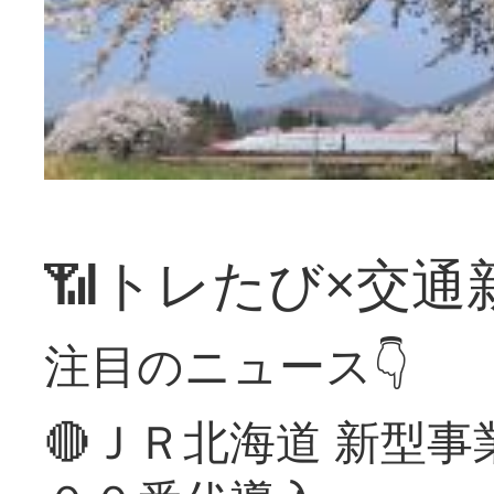
📶トレたび×交通
注目のニュース👇
🔴ＪＲ北海道 新型