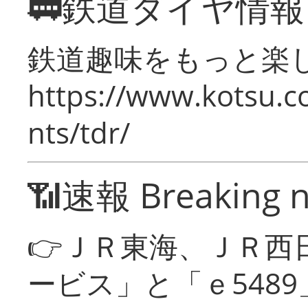
🚃鉄道ダイヤ情
鉄道趣味をもっと楽
https://www.kotsu.co
nts/tdr/
📶速報 Breaking 
👉ＪＲ東海、ＪＲ西
ービス」と「ｅ548