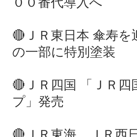
００番代導入へ
🔴ＪＲ東日本 傘寿
の一部に特別塗装
🔴ＪＲ四国 「ＪＲ
プ」発売
🔴ＪＲ東海、ＪＲ西