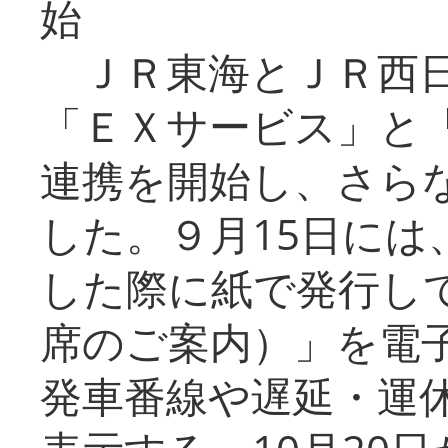
始
ＪＲ東海とＪＲ西日
「ＥＸサービス」と「
連携を開始し、さら
した。９月15日には
した際に紙で発行し
席のご案内）」を電
発車番線や遅延・運