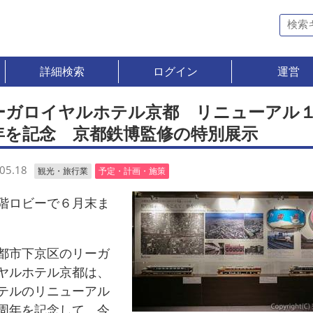
詳細検索
ログイン
運営
ーガロイヤルホテル京都 リニューアル
年を記念 京都鉄博監修の特別展示
05.18
観光・旅行業
予定・計画・施策
ロビーで６月末ま
市下京区のリーガ
ヤルホテル京都は、
テルのリニューアル
周年を記念して、今