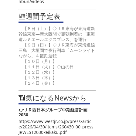
nbun/videos
🆕週間予定表
【８日（土）】◇ＪＲ東海が東海道新
幹線東京―新大阪間で翌朝到着の「東海
道ルミエールエクスプレス」を運行
【９日（日）】◇ＪＲ東海が東海道線
三島―大垣間で夜行列車「ムーンライト
ながら」を復刻運転
【１０日（月）】
【１１日（火）】◇山の日
【１２日（水）】
【１３日（木）】
【１４日（金）】
📶気になるNewsから
👉ＪＲ西日本グループ中期経営計画
2030
https://www.westjr.co.jp/press/articl
e/2026/04/30/items/260430_00_press_
JRWEST2030keikaku.pdf