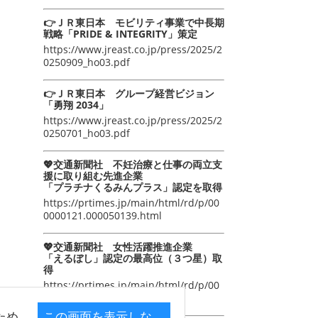
👉ＪＲ東日本 モビリティ事業で中長期
戦略「PRIDE & INTEGRITY」策定
https://www.jreast.co.jp/press/2025/2
0250909_ho03.pdf
👉ＪＲ東日本 グループ経営ビジョン
「勇翔 2034」
https://www.jreast.co.jp/press/2025/2
0250701_ho03.pdf
💖交通新聞社 不妊治療と仕事の両立支
援に取り組む先進企業
「プラチナくるみんプラス」認定を取得
https://prtimes.jp/main/html/rd/p/00
0000121.000050139.html
💖交通新聞社 女性活躍推進企業
「えるぼし」認定の最高位（３つ星）取
得
https://prtimes.jp/main/html/rd/p/00
0000105.000050139.html
ため
この画面を表示しな