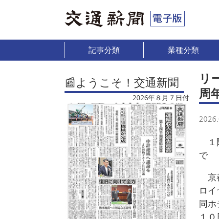
記事分類
業種分類
リ
📰ようこそ！交通新聞
周
2026年８月７日付
2026.
１階
で
京都
ロイ
同ホ
１０