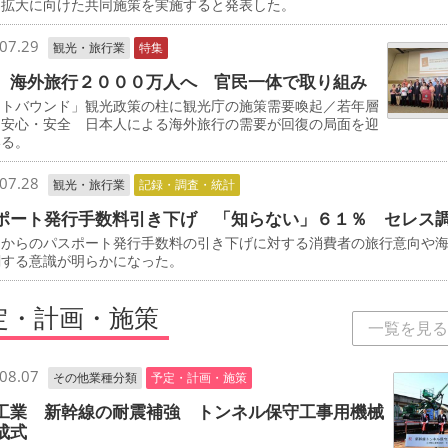
客拡大に向けた共同施策を実施すると発表した。
07.29
観光・旅行業
特集
 海外旅行２０００万人へ 官民一体で取り組み
ウトバウンド」観光政策の柱に観光庁の施策需要喚起／若年層
／安心・安全 日本人による海外旅行の需要が回復の局面を迎
いる。
07.28
観光・旅行業
記録・調査・統計
ポート発行手数料引き下げ 「知らない」６１％ セレス
からのパスポート発行手数料の引き下げに対する消費者の旅行意向や
関する意識が明らかになった。
定・計画・施策
一覧を見る
08.07
その他業種分類
予定・計画・施策
工業 新幹線の耐震補強 トンネル保守工事用機械
成式