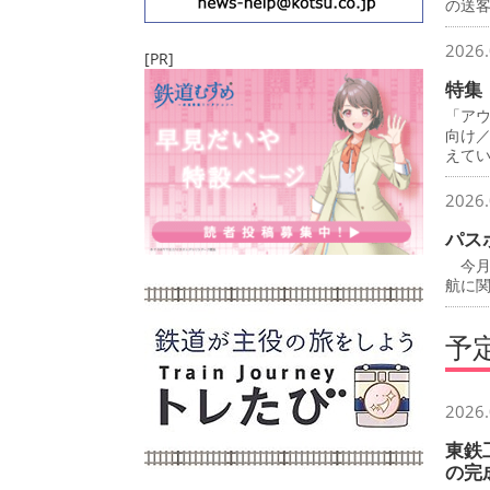
の送
2026.
[PR]
特集
「ア
向け
えて
2026.
パス
今月
航に
予
2026.
東鉄
の完