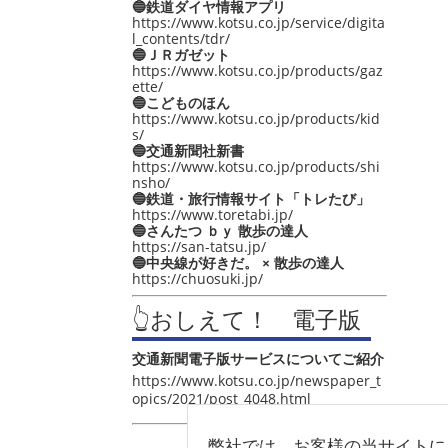
🔵鉄道ダイヤ情報アプリ
https://www.kotsu.co.jp/service/digita
l_contents/tdr/
🔵ＪＲガゼット
https://www.kotsu.co.jp/products/gaz
ette/
🔵こどものほん
https://www.kotsu.co.jp/products/kid
s/
🔵交通新聞社新書
https://www.kotsu.co.jp/products/shi
nsho/
🔵鉄道・旅行情報サイト「トレたび」
https://www.toretabi.jp/
🔵さんたつ ｂｙ 散歩の達人
https://san-tatsu.jp/
🔵中央線が好きだ。 × 散歩の達人
https://chuosuki.jp/
👆おしえて！ 電子版
交通新聞電子版サービスについてご紹介
https://www.kotsu.co.jp/newspaper_t
opics/2021/post_4048.html
弊社では、お客様の当サイトに