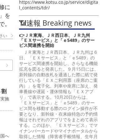
https://www.kotsu.co.jp/service/digita
修に
l_contents/tdr/
」を
📶速報 Breaking news
で。
👉ＪＲ東海、ＪＲ西日本、ＪＲ九州
さい
「ＥＸサービス」と「ｅ5489」のサー
ビス間連携を開始
ＪＲ東海とＪＲ西日本、ＪＲ九州は６
日、「ＥＸサービス」と「ｅ5489」の
サービス間連携を開始し、さらなる機能
拡充を図ると発表した。９月15日には、
新幹線の自動改札を通過した際に紙で発
行している「ＥＸご利用票（座席のご案
内）」を電子化。列車や座席に加え、発
８割
車番線や遅延・運休情報も「ＥＸアプ
リ」で表示する。10月20日からは、
に実施
「ＥＸサービス」と「ｅ5489」のサー
ビス間を移動する際のログイン操作が不
要となり、新幹線・在来線特急の予約情
報はそれぞれのアプリでをまとめて表示
する。このほか、「ＥＸサービス」でマ
イナンバーカードやマイナポータルから
韓国へ
取得した情報（障害者手帳情報、生年月