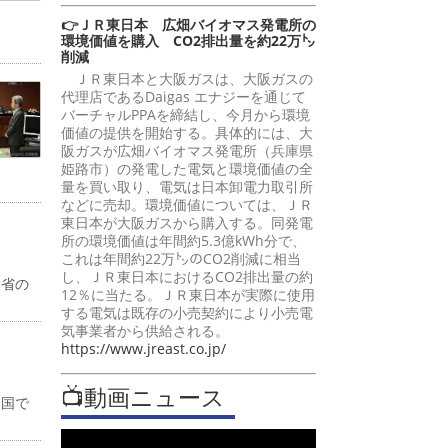
👉ＪＲ東日本 広畑バイオマス発電所の
環境価値を購入 CO2排出量を約22万㌧
削減
ＪＲ東日本と大阪ガスは、大阪ガスの
代理店であるDaigas エナジーを通じて
バーチャルPPAを締結し、今月から環境
価値の提供を開始する。具体的には、大
阪ガスが広畑バイオマス発電所（兵庫県
姫路市）の発電した電気と環境価値の全
量を買い取り、電気は日本卸電力取引所
などに売却。環境価値については、ＪＲ
東日本が大阪ガスから購入する。同発電
所の環境価値は年間約5.3億kWh分で、
これは年間約22万㌧のCO2削減に相当
し、ＪＲ東日本におけるCO2排出量の約
働省の
12％に当たる。ＪＲ東日本が実際に使用
する電気は既存の小売契約により小売電
気事業者から供給される。
https://www.jreast.co.jp/
📺動画ニュース
全国で