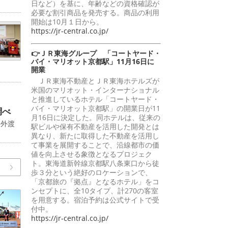
日など）を基に、年齢などの資格確認が
必要な割引商品を発売する。商品の利用
開始は10月１日から。
https://jr-central.co.jp/
👉ＪＲ東海グループ 「コートヤード・
バイ・マリオット京都駅」11月16日に
開業
ＪＲ東海不動産とＪＲ東海ホテルズが
米国のマリオット・インターナショナル
と推進しているホテル「コートヤード・
バイ・マリオット京都駅」の開業日が11
調べ
月16日に決定した。同ホテルは、従来の
海外渡
駅ビルや保有不動産を活用した開発とは
異なり、新たに取得した不動産を活用し
て事業を展開することで、沿線都市の価
値を向上させる象徴となるプロジェク
ト。東海道新幹線京都駅八条東口から徒
歩３分という絶好のロケーションで、
「京都旅の『拠点』となるホテル」をコ
ンセプトに、全10タイプ、計270の客室
を用意する。宿泊予約は公式サイトで受
付中。
https://jr-central.co.jp/