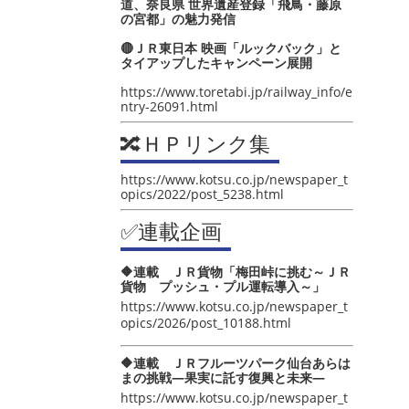
道、奈良県 世界遺産登録「飛鳥・藤原
の宮都」の魅力発信
🔴ＪＲ東日本 映画「ルックバック」と
タイアップしたキャンペーン展開
https://www.toretabi.jp/railway_info/e
ntry-26091.html
🔀ＨＰリンク集
https://www.kotsu.co.jp/newspaper_t
opics/2022/post_5238.html
✅連載企画
🔶連載 ＪＲ貨物「梅田峠に挑む～ＪＲ
貨物 プッシュ・プル運転導入～」
https://www.kotsu.co.jp/newspaper_t
opics/2026/post_10188.html
🔶連載 ＪＲフルーツパーク仙台あらは
まの挑戦―果実に託す復興と未来―
https://www.kotsu.co.jp/newspaper_t