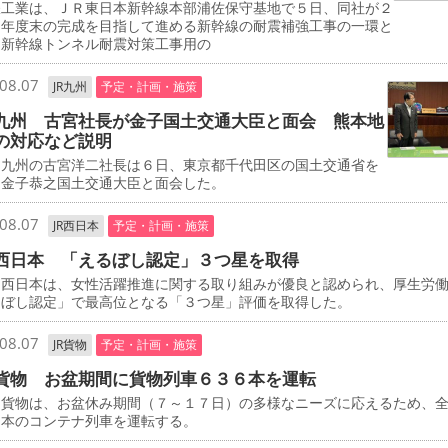
工業は、ＪＲ東日本新幹線本部浦佐保守基地で５日、同社が２
０年度末の完成を目指して進める新幹線の耐震補強工事の一環と
、新幹線トンネル耐震対策工事用の
08.07
JR九州
予定・計画・施策
九州 古宮社長が金子国土交通大臣と面会 熊本地
の対応など説明
九州の古宮洋二社長は６日、東京都千代田区の国土交通省を
、金子恭之国土交通大臣と面会した。
08.07
JR西日本
予定・計画・施策
西日本 「えるぼし認定」３つ星を取得
西日本は、女性活躍推進に関する取り組みが優良と認められ、厚生労
るぼし認定」で最高位となる「３つ星」評価を取得した。
08.07
JR貨物
予定・計画・施策
貨物 お盆期間に貨物列車６３６本を運転
貨物は、お盆休み期間（７～１７日）の多様なニーズに応えるため、
６本のコンテナ列車を運転する。