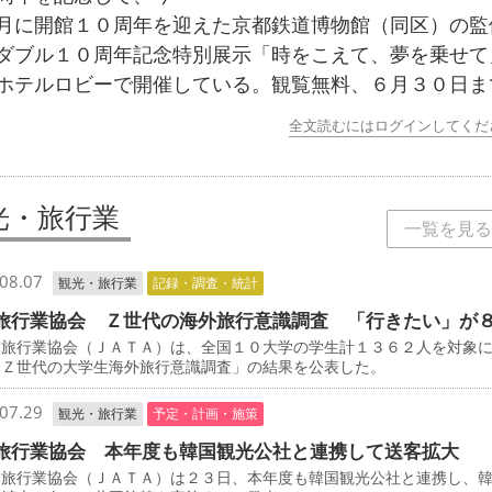
月に開館１０周年を迎えた京都鉄道博物館（同区）の監
ダブル１０周年記念特別展示「時をこえて、夢を乗せて
ホテルロビーで開催している。観覧無料、６月３０日ま
全文読むにはログインしてくだ
光・旅行業
一覧を見る
08.07
観光・旅行業
記録・調査・統計
旅行業協会 Ｚ世代の海外旅行意識調査 「行きたい」が
旅行業協会（ＪＡＴＡ）は、全国１０大学の学生計１３６２人を対象
「Ｚ世代の大学生海外旅行意識調査」の結果を公表した。
07.29
観光・旅行業
予定・計画・施策
旅行業協会 本年度も韓国観光公社と連携して送客拡大
旅行業協会（ＪＡＴＡ）は２３日、本年度も韓国観光公社と連携し、