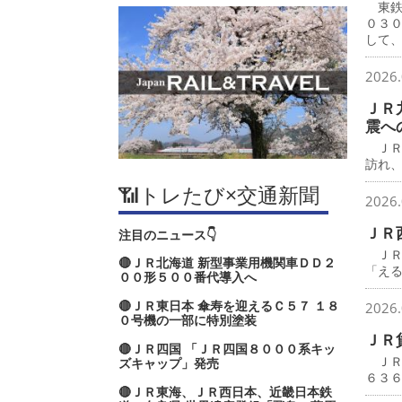
東鉄
０３
して
2026.
ＪＲ
震へ
ＪＲ
訪れ
📶トレたび×交通新聞
2026.
ＪＲ
注目のニュース👇
ＪＲ
🔴ＪＲ北海道 新型事業用機関車ＤＤ２
「え
００形５００番代導入へ
🔴ＪＲ東日本 傘寿を迎えるＣ５７ １８
2026.
０号機の一部に特別塗装
ＪＲ
🔴ＪＲ四国 「ＪＲ四国８０００系キッ
ＪＲ
ズキャップ」発売
６３
🔴ＪＲ東海、ＪＲ西日本、近畿日本鉄