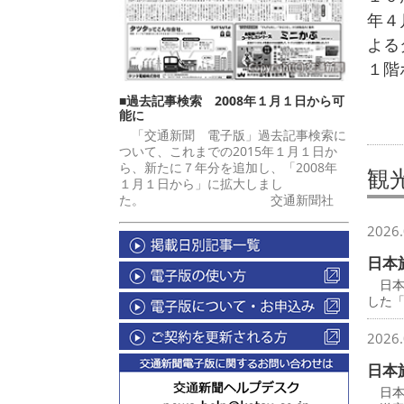
年４
よる
１階
■過去記事検索 2008年１月１日から可
能に
「交通新聞 電子版」過去記事検索に
ついて、これまでの2015年１月１日か
ら、新たに７年分を追加し、「2008年
観
１月１日から」に拡大しまし
た。 交通新聞社
2026.
日本
日本
した
2026.
日本
日本