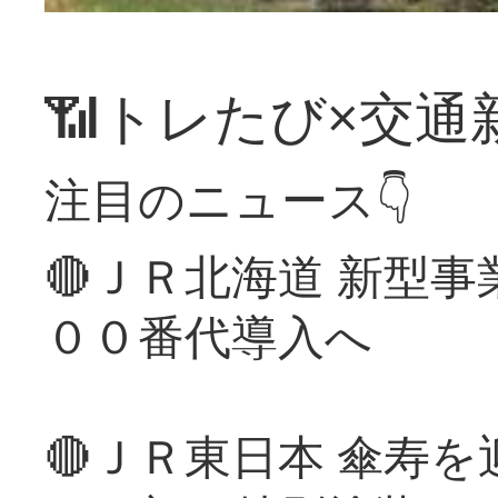
📶トレたび×交通
注目のニュース👇
🔴ＪＲ北海道 新型
００番代導入へ
🔴ＪＲ東日本 傘寿