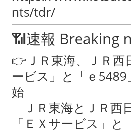
nts/tdr/
📶速報 Breaking 
👉ＪＲ東海、ＪＲ西
ービス」と「ｅ548
始
ＪＲ東海とＪＲ西日
「ＥＸサービス」と「