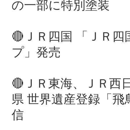
の一部に特別塗装
🔴ＪＲ四国 「ＪＲ
プ」発売
🔴ＪＲ東海、ＪＲ西
県 世界遺産登録「飛
信