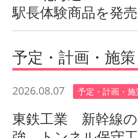
駅長体験商品を発売
予定・計画・施策
2026.08.07
予定・計画・施
東鉄工業 新幹線の
強 トンネル保守工