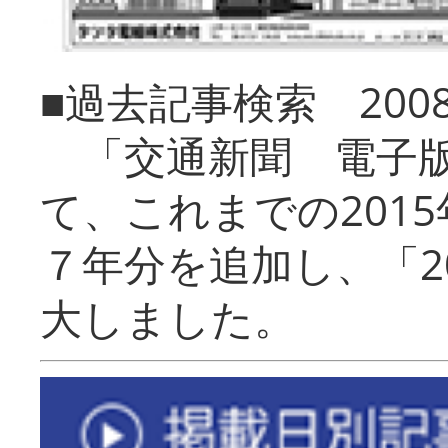
■過去記事検索 20
「交通新聞 電子版
て、これまでの201
７年分を追加し、「2
大しました