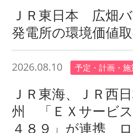
ＪＲ東日本 広畑
発電所の環境価値取
2026.08.10
予定・計画・施
ＪＲ東海、ＪＲ西日
州 「ＥＸサービス
４８９」が連携 