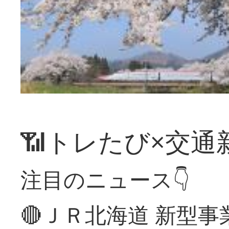
📶トレたび×交通
注目のニュース👇
🔴ＪＲ北海道 新型