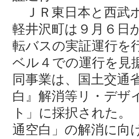
ＪＲ東日本と西武ホ
軽井沢町は９月６日か
転バスの実証運行を
ベル４での運行を見
同事業は、国土交通
白』解消等リ・デザ
ト」に採択された。
通空白」の解消に向