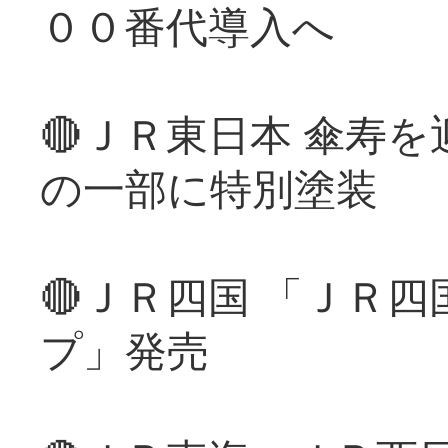
００番代導入へ
🔴ＪＲ東日本 傘寿
の一部に特別塗装
🔴ＪＲ四国 「ＪＲ
プ」発売