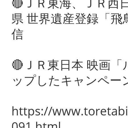
🔴ＪＲ東海、ＪＲ西
県 世界遺産登録「飛
信
🔴ＪＲ東日本 映画
ップしたキャンペー
https://www.toretabi
091.html