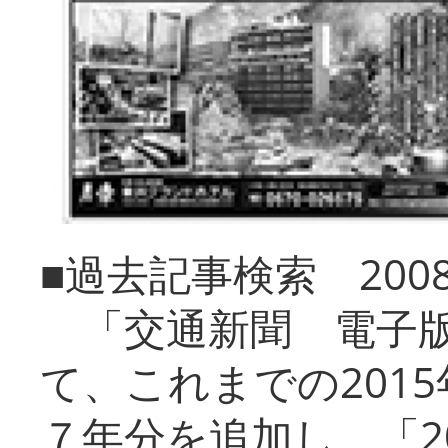
■過去記事検索 20
「交通新聞 電子版
て、これまでの201
７年分を追加し、「2