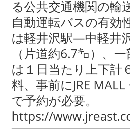
る公共交通機関の輸
自動運転バスの有効
は軽井沢駅―中軽井
（片道約6.7㌔）、
は１日当たり上下計
料、事前にJRE MA
で予約が必要。
https://www.jreast.co