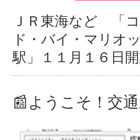
ＪＲ東海など 「
ド・バイ・マリオ
駅」１１月１６日開
📰ようこそ！交