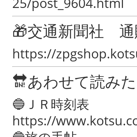
25/post_9604.html
🎁交通新聞社 通
https://zpgshop.kots
🔛あわせて読み
🔵ＪＲ時刻表
https://www.kotsu.co
🔵旅の手帖