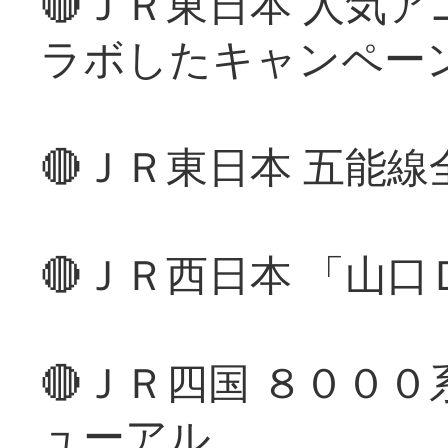
🔴ＪＲ東日本 人気
ラボしたキャンペー
🔴ＪＲ東日本 五能
🔴ＪＲ西日本 「山
🔴ＪＲ四国 ８００
ューアル