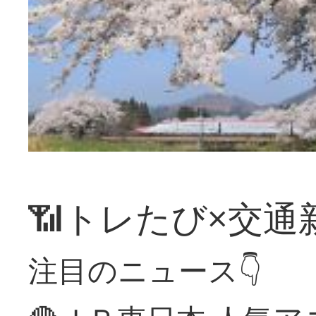
📶トレたび×交通
注目のニュース👇