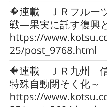
🔶連載 ＪＲフルー
戦―果実に託す復興
https://www.kotsu.c
25/post_9768.html
🔶連載 ＪＲ九州 
特殊自動閉そく化～
https://www.kotsu.c