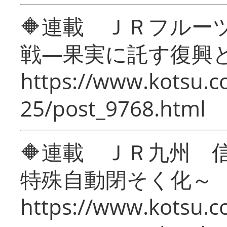
🔶連載 ＪＲフルー
戦―果実に託す復興
https://www.kotsu.c
25/post_9768.html
🔶連載 ＪＲ九州 
特殊自動閉そく化～
https://www.kotsu.c