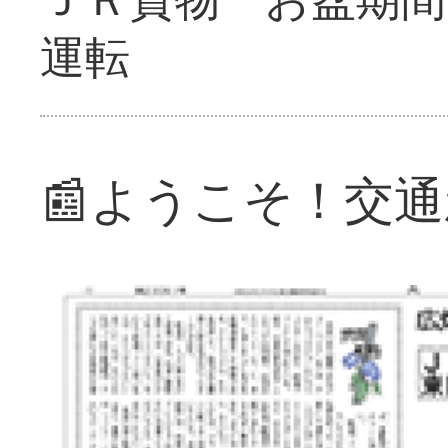
運転
📰ようこそ！交