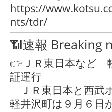
https://www.kotsu.co
nts/tdr/
📶速報 Breaking 
👉ＪＲ東日本など 
証運行
ＪＲ東日本と西武ホ
軽井沢町は９月６日か