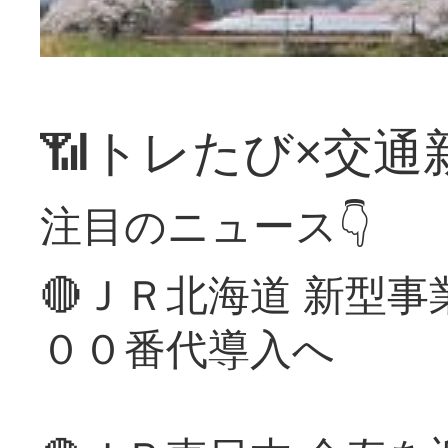
📶トレたび×交通
注目のニュース👇
🔴ＪＲ北海道 新型
００番代導入へ