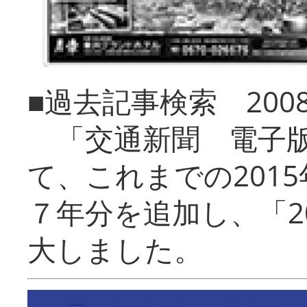
■過去記事検索 20
「交通新聞 電子版
て、これまでの201
７年分を追加し、「2
大しました