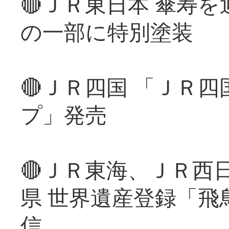
🔴ＪＲ東日本 傘寿
の一部に特別塗装
🔴ＪＲ四国 「ＪＲ
プ」発売
🔴ＪＲ東海、ＪＲ西
県 世界遺産登録「飛
信