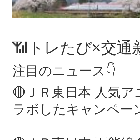
📶トレたび×交通
注目のニュース👇
🔴ＪＲ東日本 人気
ラボしたキャンペー