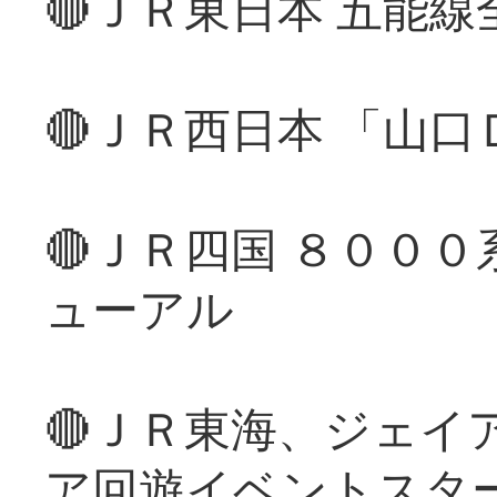
🔴ＪＲ東日本 五能
🔴ＪＲ西日本 「山
🔴ＪＲ四国 ８００
ューアル
🔴ＪＲ東海、ジェイ
ア回遊イベントスタ