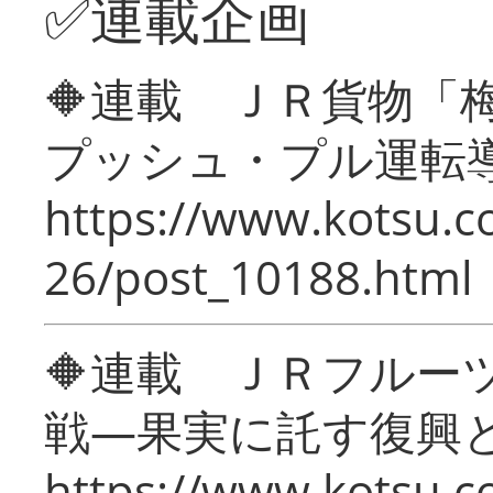
✅連載企画
🔶連載 ＪＲ貨物
プッシュ・プル運転
https://www.kotsu.c
26/post_10188.html
🔶連載 ＪＲフルー
戦―果実に託す復興
https://www.kotsu.c