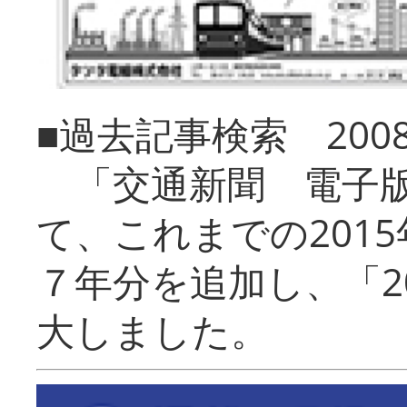
■過去記事検索 20
「交通新聞 電子版
て、これまでの201
７年分を追加し、「2
大しました