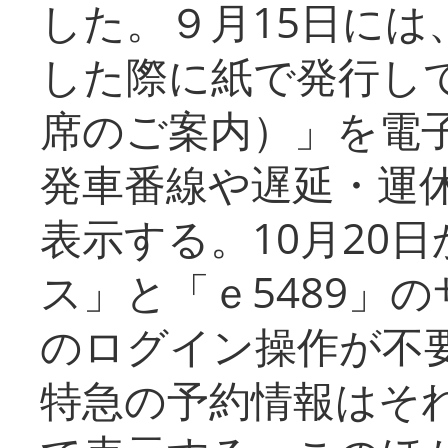
した。９月15日には
した際に紙で発行し
席のご案内）」を電
発車番線や遅延・運
表示する。10月20
ス」と「ｅ5489」
のログイン操作が不
特急の予約情報はそ