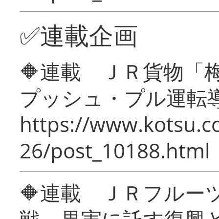
✅連載企画
🔶連載 ＪＲ貨物
プッシュ・プル運転
https://www.kotsu.c
26/post_10188.html
🔶連載 ＪＲフルー
戦―果実に託す復興