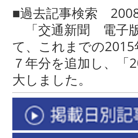
■過去記事検索 20
「交通新聞 電子版
て、これまでの201
７年分を追加し、「2
大しました