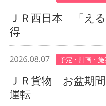
ＪＲ西日本 「える
得
2026.08.07
予定・計画・施
ＪＲ貨物 お盆期間
運転