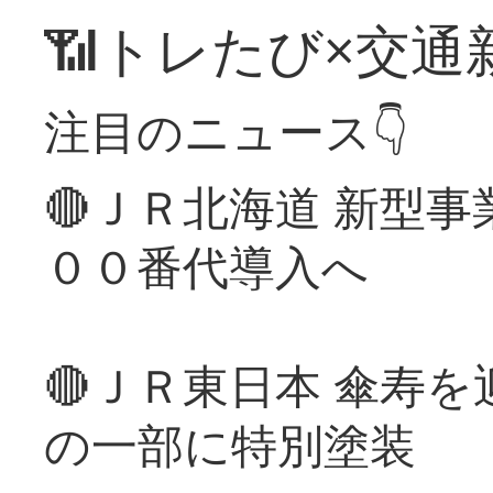
📶トレたび×交通
注目のニュース👇
🔴ＪＲ北海道 新型
００番代導入へ
🔴ＪＲ東日本 傘寿
の一部に特別塗装