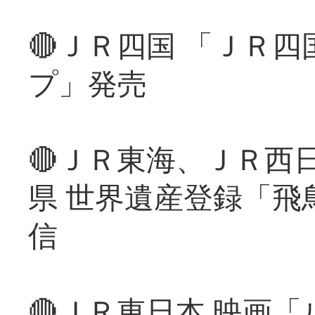
🔴ＪＲ四国 「ＪＲ
プ」発売
🔴ＪＲ東海、ＪＲ西
県 世界遺産登録「飛
信
🔴ＪＲ東日本 映画