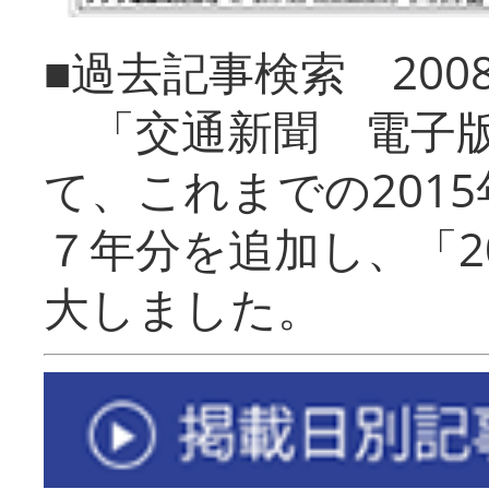
■過去記事検索 20
「交通新聞 電子版
て、これまでの201
７年分を追加し、「2
大しました