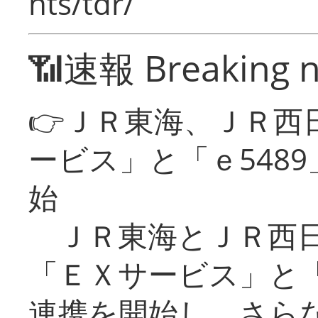
nts/tdr/
📶速報 Breaking 
👉ＪＲ東海、ＪＲ西
ービス」と「ｅ548
始
ＪＲ東海とＪＲ西日
「ＥＸサービス」と「
連携を開始し、さら