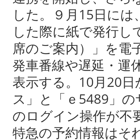
した。９月15日には
した際に紙で発行し
席のご案内）」を電
発車番線や遅延・運
表示する。10月20
ス」と「ｅ5489」
のログイン操作が不
特急の予約情報はそ