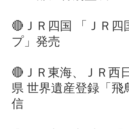
🔴ＪＲ四国 「ＪＲ
プ」発売
🔴ＪＲ東海、ＪＲ西
県 世界遺産登録「飛
信