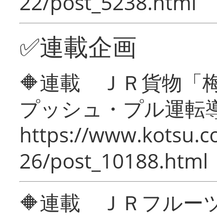
22/post_5238.html
✅連載企画
🔶連載 ＪＲ貨物
プッシュ・プル運転
https://www.kotsu.c
26/post_10188.html
🔶連載 ＪＲフルー