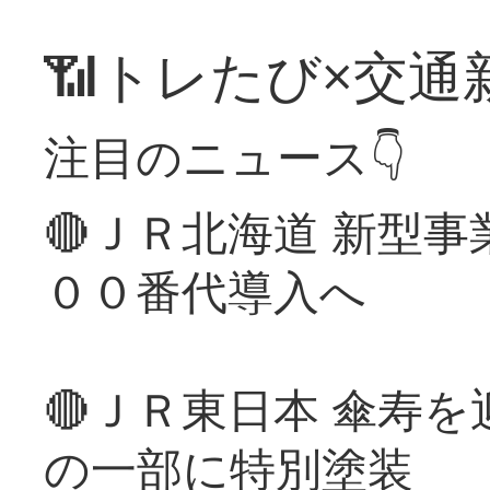
📶トレたび×交通
注目のニュース👇
🔴ＪＲ北海道 新型
００番代導入へ
🔴ＪＲ東日本 傘寿
の一部に特別塗装