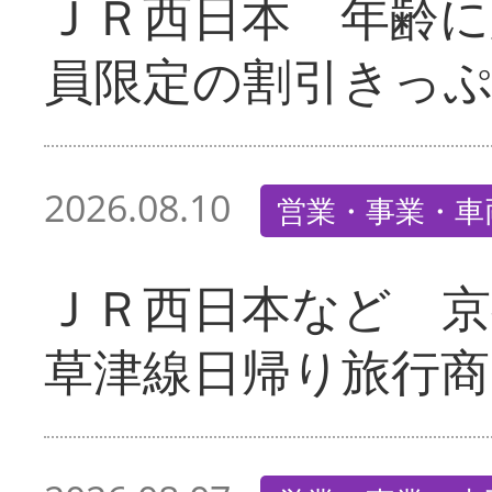
ＪＲ西日本 年齢に
員限定の割引きっ
2026.08.10
営業・事業・車
ＪＲ西日本など 京
草津線日帰り旅行商