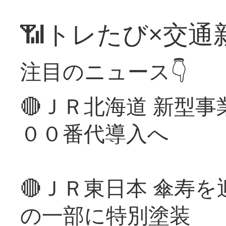
📶トレたび×交通
注目のニュース👇
🔴ＪＲ北海道 新型
００番代導入へ
🔴ＪＲ東日本 傘寿
の一部に特別塗装