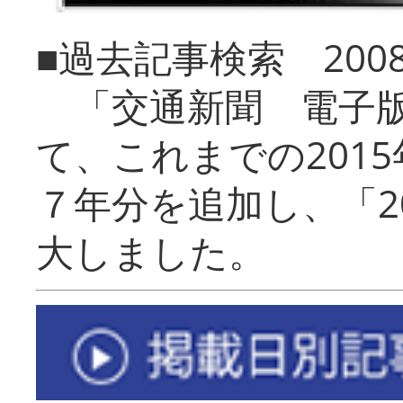
■過去記事検索 20
「交通新聞 電子版
て、これまでの201
７年分を追加し、「2
大しました