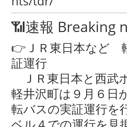
nts/tdr/
📶速報 Breaking 
👉ＪＲ東日本など 
証運行
ＪＲ東日本と西武ホ
軽井沢町は９月６日か
転バスの実証運行を
ベル４での運行を見