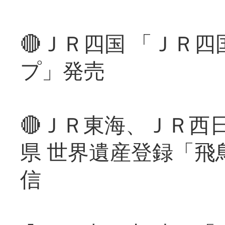
🔴ＪＲ四国 「ＪＲ
プ」発売
🔴ＪＲ東海、ＪＲ西
県 世界遺産登録「飛
信