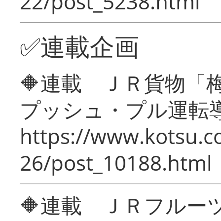
22/post_5238.html
✅連載企画
🔶連載 ＪＲ貨物
プッシュ・プル運転
https://www.kotsu.c
26/post_10188.html
🔶連載 ＪＲフルー