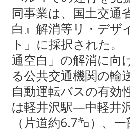
同事業は、国土交通
白』解消等リ・デザ
ト」に採択された。
通空白」の解消に向
る公共交通機関の輸
自動運転バスの有効
は軽井沢駅―中軽井
（片道約6.7㌔）、