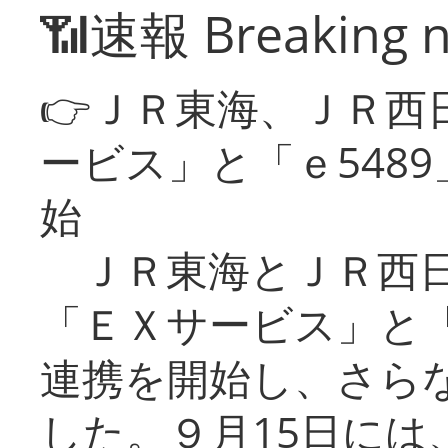
📶速報 Breaking 
👉ＪＲ東海、ＪＲ西
ービス」と「ｅ548
始
ＪＲ東海とＪＲ西日
「ＥＸサービス」と「
連携を開始し、さら
した。９月15日には