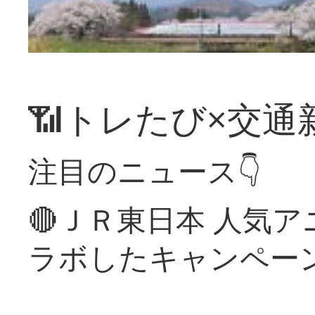
📶トレたび×交通
注目のニュース👇
🔴ＪＲ東日本 人気
ラボしたキャンペー