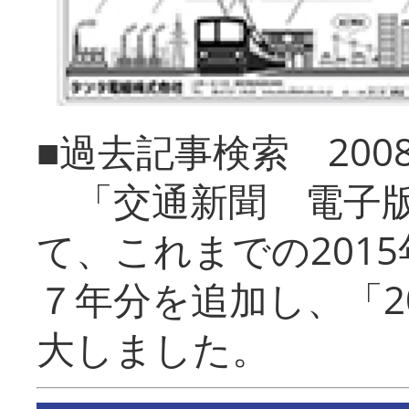
■過去記事検索 20
「交通新聞 電子版
て、これまでの201
７年分を追加し、「2
大しました