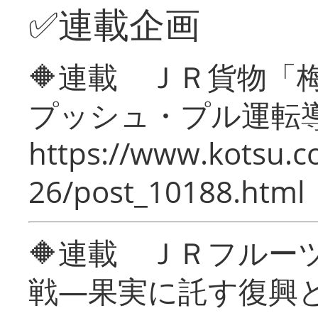
✅連載企画
🔶連載 ＪＲ貨物
プッシュ・プル運転
https://www.kotsu.c
26/post_10188.html
🔶連載 ＪＲフルー
戦―果実に託す復興