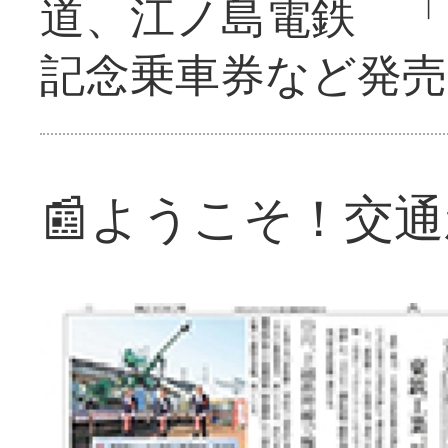
道、江ノ島電鉄 「
記念乗車券など発売
📰ようこそ！交