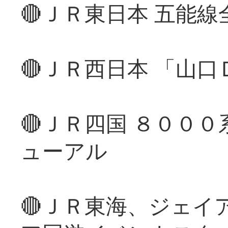
🔴ＪＲ東日本 五能
🔴ＪＲ西日本 「山
🔴ＪＲ四国 ８００
ューアル
🔴ＪＲ東海、ジェイ