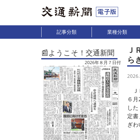
記事分類
業種分類
Ｊ
📰ようこそ！交通新聞
ら
2026年８月７日付
2026.
ＪＲ
６月
した
定書
ぎわ