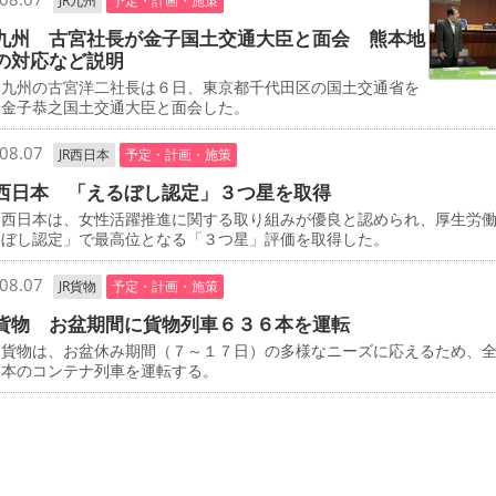
JR九州
予定・計画・施策
九州 古宮社長が金子国土交通大臣と面会 熊本地
の対応など説明
九州の古宮洋二社長は６日、東京都千代田区の国土交通省を
、金子恭之国土交通大臣と面会した。
08.07
JR西日本
予定・計画・施策
西日本 「えるぼし認定」３つ星を取得
西日本は、女性活躍推進に関する取り組みが優良と認められ、厚生労
るぼし認定」で最高位となる「３つ星」評価を取得した。
08.07
JR貨物
予定・計画・施策
貨物 お盆期間に貨物列車６３６本を運転
貨物は、お盆休み期間（７～１７日）の多様なニーズに応えるため、
６本のコンテナ列車を運転する。