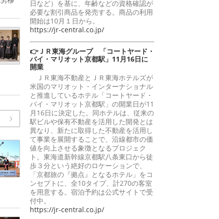
日など）を基に、年齢などの資格確認が
必要な割引商品を発売する。商品の利用
開始は10月１日から。
https://jr-central.co.jp/
👉ＪＲ東海グループ 「コートヤード・
バイ・マリオット京都駅」11月16日に
開業
ＪＲ東海不動産とＪＲ東海ホテルズが
米国のマリオット・インターナショナル
と推進しているホテル「コートヤード・
バイ・マリオット京都駅」の開業日が11
月16日に決定した。同ホテルは、従来の
駅ビルや保有不動産を活用した開発とは
異なり、新たに取得した不動産を活用し
て事業を展開することで、沿線都市の価
値を向上させる象徴となるプロジェク
ト。東海道新幹線京都駅八条東口から徒
歩３分という絶好のロケーションで、
「京都旅の『拠点』となるホテル」をコ
ンセプトに、全10タイプ、計270の客室
を用意する。宿泊予約は公式サイトで受
付中。
https://jr-central.co.jp/