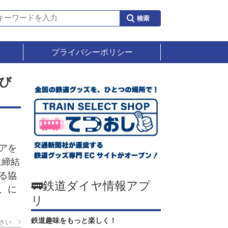
プライバシーポリシー
び
アを
に締結
る協
🚃鉄道ダイヤ情報アプ
、に
リ
鉄道趣味をもっと楽しく！
さい