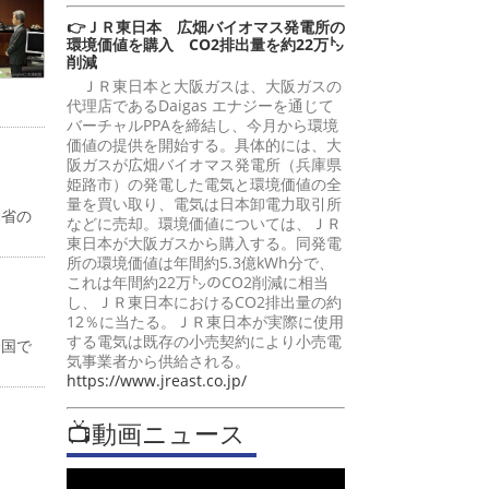
👉ＪＲ東日本 広畑バイオマス発電所の
環境価値を購入 CO2排出量を約22万㌧
削減
ＪＲ東日本と大阪ガスは、大阪ガスの
代理店であるDaigas エナジーを通じて
バーチャルPPAを締結し、今月から環境
価値の提供を開始する。具体的には、大
阪ガスが広畑バイオマス発電所（兵庫県
姫路市）の発電した電気と環境価値の全
量を買い取り、電気は日本卸電力取引所
働省の
などに売却。環境価値については、ＪＲ
東日本が大阪ガスから購入する。同発電
所の環境価値は年間約5.3億kWh分で、
これは年間約22万㌧のCO2削減に相当
し、ＪＲ東日本におけるCO2排出量の約
12％に当たる。ＪＲ東日本が実際に使用
する電気は既存の小売契約により小売電
全国で
気事業者から供給される。
https://www.jreast.co.jp/
📺動画ニュース