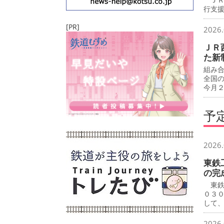
行支
[PR]
2026.
ＪＲ
た新
組み
全国
今月
予
2026.
東鉄
の完
東鉄
０３
して
2026.