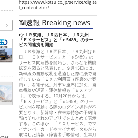
https://www.kotsu.co.jp/service/digita
l_contents/tdr/
📶速報 Breaking news
👉ＪＲ東海、ＪＲ西日本、ＪＲ九州
「ＥＸサービス」と「ｅ5489」のサー
ビス間連携を開始
ＪＲ東海とＪＲ西日本、ＪＲ九州は６
日、「ＥＸサービス」と「ｅ5489」の
サービス間連携を開始し、さらなる機能
拡充を図ると発表した。９月15日には、
新幹線の自動改札を通過した際に紙で発
行している「ＥＸご利用票（座席のご案
内）」を電子化。列車や座席に加え、発
車番線や遅延・運休情報も「ＥＸアプ
リ」で表示する。10月20日からは、
「ＥＸサービス」と「ｅ5489」のサー
ビス間を移動する際のログイン操作が不
要となり、新幹線・在来線特急の予約情
報はそれぞれのアプリでをまとめて表示
する。このほか、「ＥＸサービス」でマ
イナンバーカードやマイナポータルから
取得した情報（障害者手帳情報、生年月
就労移