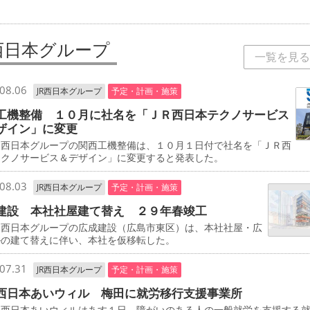
R西日本グループ
一覧を見る
08.06
JR西日本グループ
予定・計画・施策
工機整備 １０月に社名を「ＪＲ西日本テクノサービス
ザイン」に変更
西日本グループの関西工機整備は、１０月１日付で社名を「ＪＲ西
テクノサービス＆デザイン」に変更すると発表した。
08.03
JR西日本グループ
予定・計画・施策
建設 本社社屋建て替え ２９年春竣工
西日本グループの広成建設（広島市東区）は、本社社屋・広
ルの建て替えに伴い、本社を仮移転した。
07.31
JR西日本グループ
予定・計画・施策
西日本あいウィル 梅田に就労移行支援事業所
西日本あいウィルはあす１日、障がいのある人の一般就労を支援する