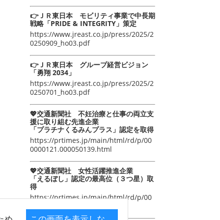
👉ＪＲ東日本 モビリティ事業で中長期
戦略「PRIDE & INTEGRITY」策定
https://www.jreast.co.jp/press/2025/2
0250909_ho03.pdf
👉ＪＲ東日本 グループ経営ビジョン
「勇翔 2034」
https://www.jreast.co.jp/press/2025/2
0250701_ho03.pdf
💖交通新聞社 不妊治療と仕事の両立支
援に取り組む先進企業
「プラチナくるみんプラス」認定を取得
https://prtimes.jp/main/html/rd/p/00
0000121.000050139.html
💖交通新聞社 女性活躍推進企業
「えるぼし」認定の最高位（３つ星）取
得
https://prtimes.jp/main/html/rd/p/00
0000105.000050139.html
ため
この画面を表示しな