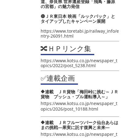
道、奈良県 世界遺産登録「飛鳥・藤原
の宮都」の魅力発信
🔴ＪＲ東日本 映画「ルックバック」と
タイアップしたキャンペーン展開
https://www.toretabi.jp/railway_info/e
ntry-26091.html
🔀ＨＰリンク集
https://www.kotsu.co.jp/newspaper_t
opics/2022/post_5238.html
✅連載企画
🔶連載 ＪＲ貨物「梅田峠に挑む～ＪＲ
貨物 プッシュ・プル運転導入～」
https://www.kotsu.co.jp/newspaper_t
opics/2026/post_10188.html
🔶連載 ＪＲフルーツパーク仙台あらは
まの挑戦―果実に託す復興と未来―
https://www.kotsu.co.jp/newspaper_t