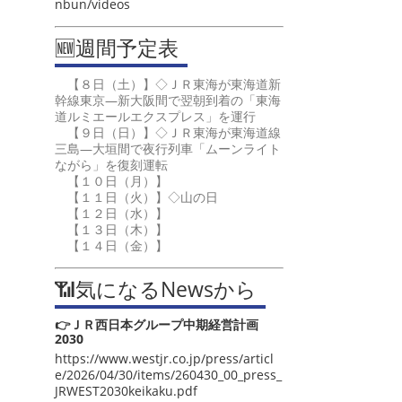
nbun/videos
🆕週間予定表
【８日（土）】◇ＪＲ東海が東海道新
幹線東京―新大阪間で翌朝到着の「東海
道ルミエールエクスプレス」を運行
【９日（日）】◇ＪＲ東海が東海道線
三島―大垣間で夜行列車「ムーンライト
ながら」を復刻運転
【１０日（月）】
【１１日（火）】◇山の日
【１２日（水）】
【１３日（木）】
【１４日（金）】
📶気になるNewsから
👉ＪＲ西日本グループ中期経営計画
2030
https://www.westjr.co.jp/press/articl
e/2026/04/30/items/260430_00_press_
JRWEST2030keikaku.pdf