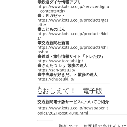
🔵鉄道ダイヤ情報アプリ
https://www.kotsu.co.jp/service/digita
l_contents/tdr/
🔵ＪＲガゼット
https://www.kotsu.co.jp/products/gaz
ette/
🔵こどものほん
https://www.kotsu.co.jp/products/kid
s/
🔵交通新聞社新書
https://www.kotsu.co.jp/products/shi
nsho/
🔵鉄道・旅行情報サイト「トレたび」
https://www.toretabi.jp/
🔵さんたつ ｂｙ 散歩の達人
https://san-tatsu.jp/
🔵中央線が好きだ。 × 散歩の達人
https://chuosuki.jp/
👆おしえて！ 電子版
交通新聞電子版サービスについてご紹介
https://www.kotsu.co.jp/newspaper_t
opics/2021/post_4048.html
弊社では、お客様の当サイトに