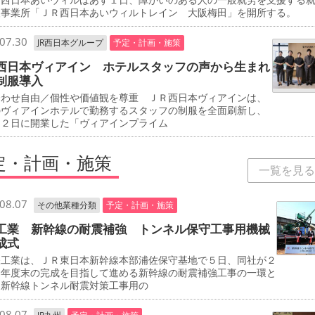
援事業所「ＪＲ西日本あいウィルトレイン 大阪梅田」を開所する。
07.30
JR西日本グループ
予定・計画・施策
西日本ヴィアイン ホテルスタッフの声から生まれ
制服導入
合わせ自由／個性や価値観を尊重 ＪＲ西日本ヴィアインは、
のヴィアインホテルで勤務するスタッフの制服を全面刷新し、
２２日に開業した「ヴィアインプライム
定・計画・施策
一覧を見る
08.07
その他業種分類
予定・計画・施策
工業 新幹線の耐震補強 トンネル保守工事用機械
成式
工業は、ＪＲ東日本新幹線本部浦佐保守基地で５日、同社が２
０年度末の完成を目指して進める新幹線の耐震補強工事の一環と
、新幹線トンネル耐震対策工事用の
08.07