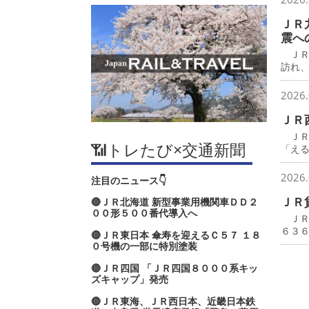
ＪＲ
震へ
ＪＲ
訪れ
2026.
ＪＲ
ＪＲ
📶トレたび×交通新聞
「え
2026.
注目のニュース👇
ＪＲ
🔴ＪＲ北海道 新型事業用機関車ＤＤ２
００形５００番代導入へ
ＪＲ
６３
🔴ＪＲ東日本 傘寿を迎えるＣ５７ １８
０号機の一部に特別塗装
🔴ＪＲ四国 「ＪＲ四国８０００系キッ
ズキャップ」発売
🔴ＪＲ東海、ＪＲ西日本、近畿日本鉄