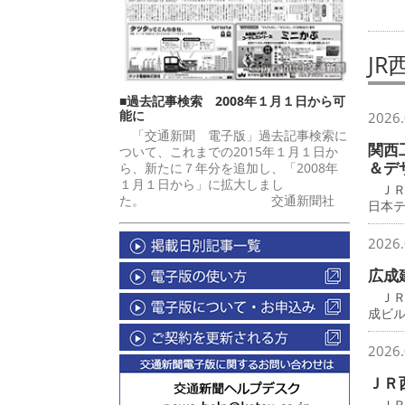
J
■過去記事検索 2008年１月１日から可
能に
2026.
「交通新聞 電子版」過去記事検索に
関西
ついて、これまでの2015年１月１日か
＆デ
ら、新たに７年分を追加し、「2008年
１月１日から」に拡大しまし
ＪＲ
た。 交通新聞社
日本
2026.
広成
ＪＲ
成ビ
2026.
ＪＲ
ＪＲ