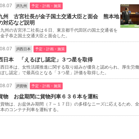
08.07
JR九州
予定・計画・施策
九州 古宮社長が金子国土交通大臣と面会 熊本地
の対応など説明
九州の古宮洋二社長は６日、東京都千代田区の国土交通省を
、金子恭之国土交通大臣と面会した。
08.07
JR西日本
予定・計画・施策
西日本 「えるぼし認定」３つ星を取得
西日本は、女性活躍推進に関する取り組みが優良と認められ、厚生労
るぼし認定」で最高位となる「３つ星」評価を取得した。
08.07
JR貨物
予定・計画・施策
貨物 お盆期間に貨物列車６３６本を運転
貨物は、お盆休み期間（７～１７日）の多様なニーズに応えるため、
６本のコンテナ列車を運転する。