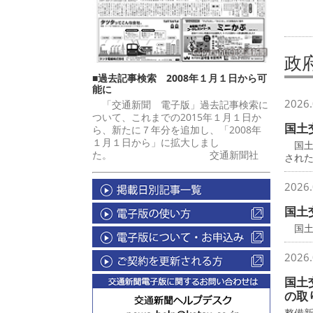
政
■過去記事検索 2008年１月１日から可
能に
2026.
「交通新聞 電子版」過去記事検索に
ついて、これまでの2015年１月１日か
国土
ら、新たに７年分を追加し、「2008年
１月１日から」に拡大しまし
国土
た。 交通新聞社
され
2026.
国土
国土
2026.
国土
の取
整備