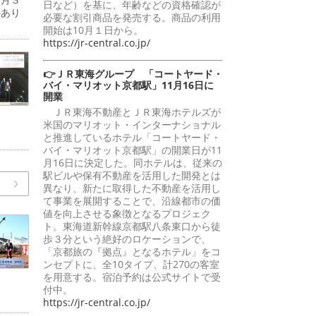
日など）を基に、年齢などの資格確認が
のあり
必要な割引商品を発売する。商品の利用
開始は10月１日から。
https://jr-central.co.jp/
👉ＪＲ東海グループ 「コートヤード・
バイ・マリオット京都駅」11月16日に
開業
ＪＲ東海不動産とＪＲ東海ホテルズが
米国のマリオット・インターナショナル
と推進しているホテル「コートヤード・
バイ・マリオット京都駅」の開業日が11
月16日に決定した。同ホテルは、従来の
駅ビルや保有不動産を活用した開発とは
異なり、新たに取得した不動産を活用し
て事業を展開することで、沿線都市の価
値を向上させる象徴となるプロジェク
ト。東海道新幹線京都駅八条東口から徒
歩３分という絶好のロケーションで、
「京都旅の『拠点』となるホテル」をコ
ンセプトに、全10タイプ、計270の客室
を用意する。宿泊予約は公式サイトで受
付中。
https://jr-central.co.jp/