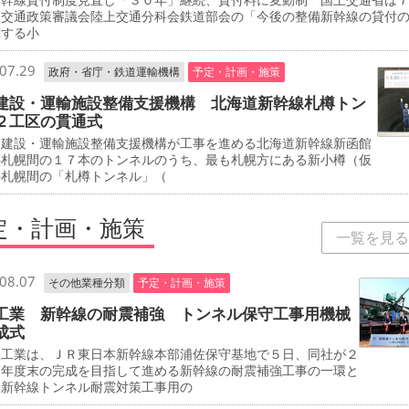
、交通政策審議会陸上交通分科会鉄道部会の「今後の整備新幹線の貸付
関する小
07.29
政府・省庁・鉄道運輸機構
予定・計画・施策
建設・運輸施設整備支援機構 北海道新幹線札樽トン
２工区の貫通式
建設・運輸施設整備支援機構が工事を進める北海道新幹線新函館
―札幌間の１７本のトンネルのうち、最も札幌方にある新小樽（仮
―札幌間の「札樽トンネル」（
定・計画・施策
一覧を見る
08.07
その他業種分類
予定・計画・施策
工業 新幹線の耐震補強 トンネル保守工事用機械
成式
工業は、ＪＲ東日本新幹線本部浦佐保守基地で５日、同社が２
０年度末の完成を目指して進める新幹線の耐震補強工事の一環と
、新幹線トンネル耐震対策工事用の