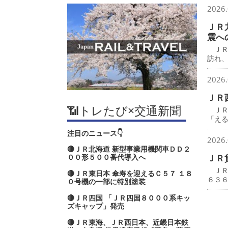
2026.
ＪＲ
震へ
ＪＲ
訪れ
2026.
ＪＲ
📶トレたび×交通新聞
ＪＲ
「え
注目のニュース👇
2026.
🔴ＪＲ北海道 新型事業用機関車ＤＤ２
００形５００番代導入へ
ＪＲ
ＪＲ
🔴ＪＲ東日本 傘寿を迎えるＣ５７ １８
６３
０号機の一部に特別塗装
🔴ＪＲ四国 「ＪＲ四国８０００系キッ
ズキャップ」発売
🔴ＪＲ東海、ＪＲ西日本、近畿日本鉄