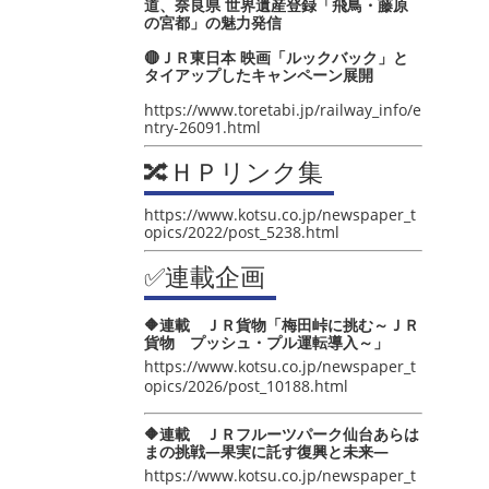
道、奈良県 世界遺産登録「飛鳥・藤原
の宮都」の魅力発信
🔴ＪＲ東日本 映画「ルックバック」と
タイアップしたキャンペーン展開
https://www.toretabi.jp/railway_info/e
ntry-26091.html
🔀ＨＰリンク集
https://www.kotsu.co.jp/newspaper_t
opics/2022/post_5238.html
✅連載企画
🔶連載 ＪＲ貨物「梅田峠に挑む～ＪＲ
貨物 プッシュ・プル運転導入～」
https://www.kotsu.co.jp/newspaper_t
opics/2026/post_10188.html
🔶連載 ＪＲフルーツパーク仙台あらは
まの挑戦―果実に託す復興と未来―
https://www.kotsu.co.jp/newspaper_t