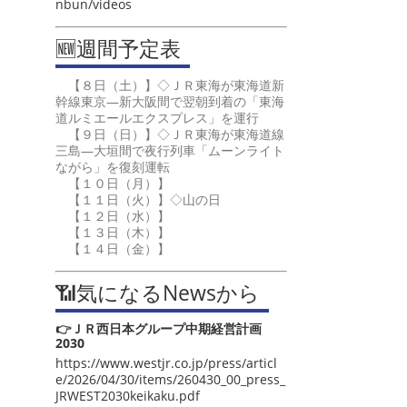
nbun/videos
🆕週間予定表
【８日（土）】◇ＪＲ東海が東海道新
幹線東京―新大阪間で翌朝到着の「東海
道ルミエールエクスプレス」を運行
【９日（日）】◇ＪＲ東海が東海道線
三島―大垣間で夜行列車「ムーンライト
ながら」を復刻運転
【１０日（月）】
【１１日（火）】◇山の日
【１２日（水）】
【１３日（木）】
【１４日（金）】
📶気になるNewsから
👉ＪＲ西日本グループ中期経営計画
2030
https://www.westjr.co.jp/press/articl
e/2026/04/30/items/260430_00_press_
JRWEST2030keikaku.pdf