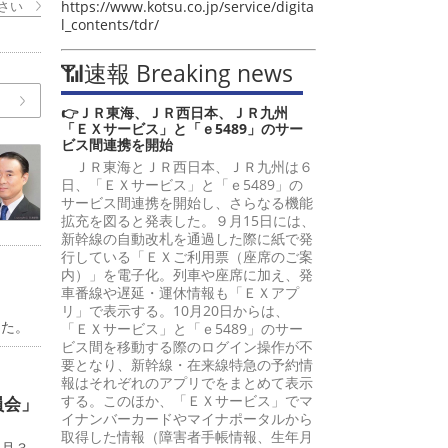
さい
https://www.kotsu.co.jp/service/digita
l_contents/tdr/
📶速報 Breaking news
👉ＪＲ東海、ＪＲ西日本、ＪＲ九州
「ＥＸサービス」と「ｅ5489」のサー
ビス間連携を開始
ＪＲ東海とＪＲ西日本、ＪＲ九州は６
日、「ＥＸサービス」と「ｅ5489」の
サービス間連携を開始し、さらなる機能
拡充を図ると発表した。９月15日には、
新幹線の自動改札を通過した際に紙で発
行している「ＥＸご利用票（座席のご案
内）」を電子化。列車や座席に加え、発
車番線や遅延・運休情報も「ＥＸアプ
リ」で表示する。10月20日からは、
した。
「ＥＸサービス」と「ｅ5489」のサー
ビス間を移動する際のログイン操作が不
要となり、新幹線・在来線特急の予約情
報はそれぞれのアプリでをまとめて表示
する。このほか、「ＥＸサービス」でマ
員会」
イナンバーカードやマイナポータルから
取得した情報（障害者手帳情報、生年月
７月３