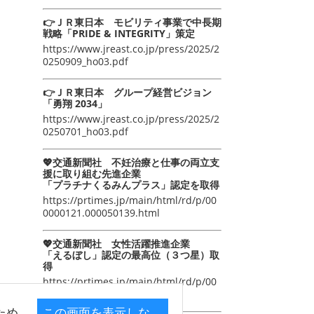
👉ＪＲ東日本 モビリティ事業で中長期
戦略「PRIDE & INTEGRITY」策定
https://www.jreast.co.jp/press/2025/2
0250909_ho03.pdf
👉ＪＲ東日本 グループ経営ビジョン
「勇翔 2034」
https://www.jreast.co.jp/press/2025/2
0250701_ho03.pdf
💖交通新聞社 不妊治療と仕事の両立支
援に取り組む先進企業
「プラチナくるみんプラス」認定を取得
https://prtimes.jp/main/html/rd/p/00
0000121.000050139.html
💖交通新聞社 女性活躍推進企業
「えるぼし」認定の最高位（３つ星）取
得
https://prtimes.jp/main/html/rd/p/00
0000105.000050139.html
ため
この画面を表示しな