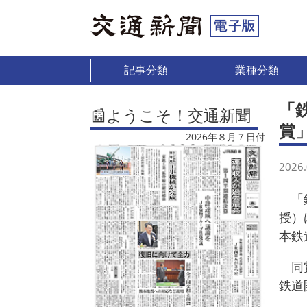
記事分類
業種分類
「
📰ようこそ！交通新聞
賞
2026年８月７日付
2026.
「鉄
授）
本鉄
同賞
鉄道