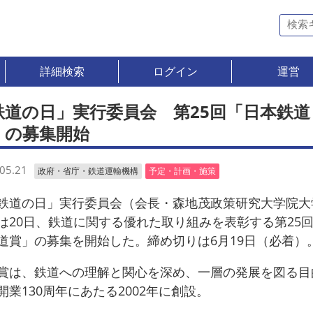
詳細検索
ログイン
運営
鉄道の日」実行委員会 第25回「日本鉄道
」の募集開始
05.21
政府・省庁・鉄道運輸機構
予定・計画・施策
道の日」実行委員会（会長・森地茂政策研究大学院大
は20日、鉄道に関する優れた取り組みを表彰する第25
道賞」の募集を開始した。締め切りは6月19日（必着）
は、鉄道への理解と関心を深め、一層の発展を図る目
開業130周年にあたる2002年に創設。