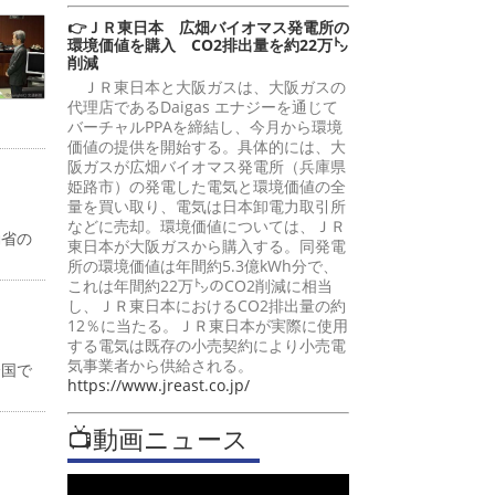
👉ＪＲ東日本 広畑バイオマス発電所の
環境価値を購入 CO2排出量を約22万㌧
削減
ＪＲ東日本と大阪ガスは、大阪ガスの
代理店であるDaigas エナジーを通じて
バーチャルPPAを締結し、今月から環境
価値の提供を開始する。具体的には、大
阪ガスが広畑バイオマス発電所（兵庫県
姫路市）の発電した電気と環境価値の全
量を買い取り、電気は日本卸電力取引所
などに売却。環境価値については、ＪＲ
働省の
東日本が大阪ガスから購入する。同発電
所の環境価値は年間約5.3億kWh分で、
これは年間約22万㌧のCO2削減に相当
し、ＪＲ東日本におけるCO2排出量の約
12％に当たる。ＪＲ東日本が実際に使用
する電気は既存の小売契約により小売電
気事業者から供給される。
全国で
https://www.jreast.co.jp/
📺動画ニュース