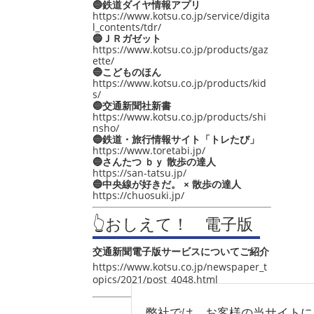
🔵鉄道ダイヤ情報アプリ
https://www.kotsu.co.jp/service/digita
l_contents/tdr/
🔵ＪＲガゼット
https://www.kotsu.co.jp/products/gaz
ette/
🔵こどものほん
https://www.kotsu.co.jp/products/kid
s/
🔵交通新聞社新書
https://www.kotsu.co.jp/products/shi
nsho/
🔵鉄道・旅行情報サイト「トレたび」
https://www.toretabi.jp/
🔵さんたつ ｂｙ 散歩の達人
https://san-tatsu.jp/
🔵中央線が好きだ。 × 散歩の達人
https://chuosuki.jp/
👆おしえて！ 電子版
交通新聞電子版サービスについてご紹介
https://www.kotsu.co.jp/newspaper_t
opics/2021/post_4048.html
弊社では、お客様の当サイトに