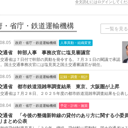
全文読むにはログインしてくだ
府・省庁・鉄道運輸機構
一覧を見る
08.05
政府・省庁・鉄道運輸機構
人事異動・組織変更
交通省 幹部人事 事務次官に塩見審議官
交通省は７日付で幹部の異動を発令する。７月３１日の閣議で承認
た。国土交通事務次官には塩見英之国土交通審議官が就任。
08.05
政府・省庁・鉄道運輸機構
記録・調査・統計
交通省 都市鉄道混雑率調査結果 東京、大阪圏が上昇
交通省は７月２８日、２０２５年度の都市鉄道混雑率調査結果を公表
08.04
政府・省庁・鉄道運輸機構
予定・計画・施策
交通省 「今後の整備新幹線の貸付のあり方に関する小委
りまとめ公表
新幹線貸付制度見直し「３０年」継続、貸付料に変動制 国土交通省は