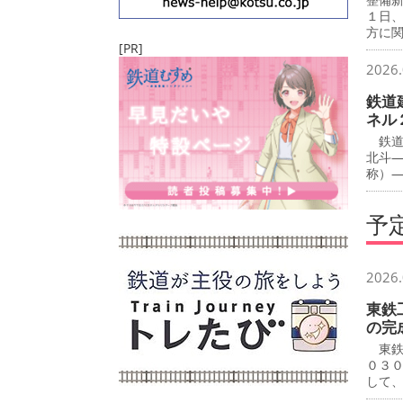
１日
方に
[PR]
2026.
鉄道
ネル
鉄道
北斗
称）
予
2026.
東鉄
の完
東鉄
０３
して