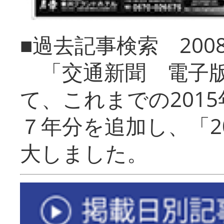
■過去記事検索 20
「交通新聞 電子版
て、これまでの201
７年分を追加し、「2
大しました