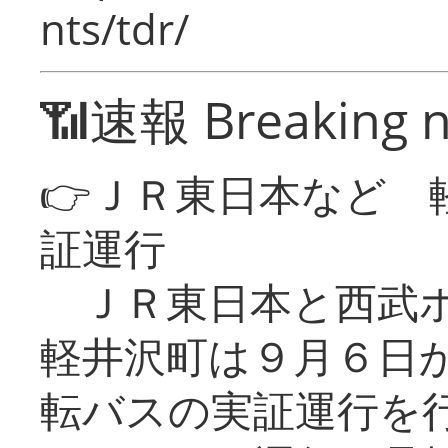
nts/tdr/
📶速報 Breaking 
👉ＪＲ東日本など 
証運行
ＪＲ東日本と西武ホ
軽井沢町は９月６日か
転バスの実証運行を