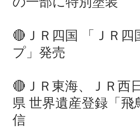
の一部に特別塗装
🔴ＪＲ四国 「ＪＲ
プ」発売
🔴ＪＲ東海、ＪＲ西
県 世界遺産登録「飛
信