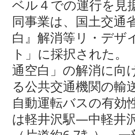
ベル４での運行を見
同事業は、国土交通
白』解消等リ・デザ
ト」に採択された。
通空白」の解消に向
る公共交通機関の輸
自動運転バスの有効
は軽井沢駅―中軽井
（片道約6.7㌔）、