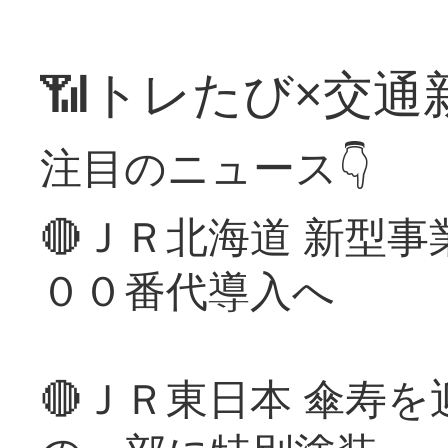
📶トレたび×交通
注目のニュース👇
🔴ＪＲ北海道 新型
００番代導入へ
🔴ＪＲ東日本 傘寿