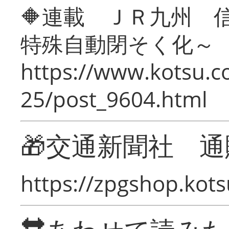
🔶連載 ＪＲ九州 
特殊自動閉そく化～
https://www.kotsu.c
25/post_9604.html
🎁交通新聞社 通
https://zpgshop.kots