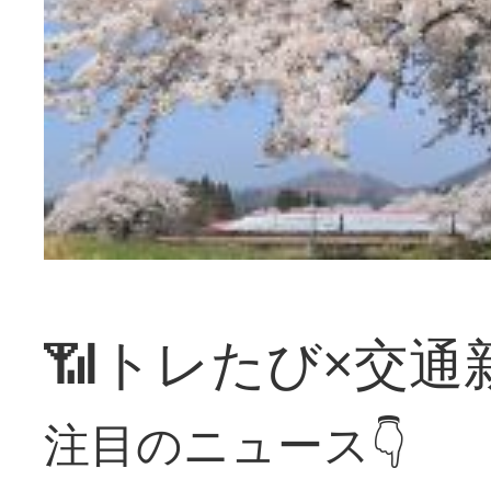
📶トレたび×交通
注目のニュース👇