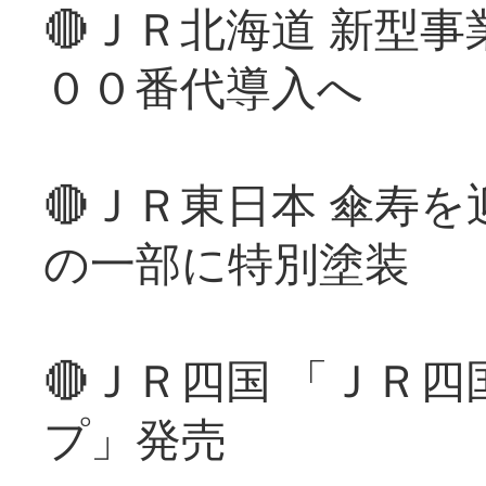
🔴ＪＲ北海道 新型
００番代導入へ
🔴ＪＲ東日本 傘寿
の一部に特別塗装
🔴ＪＲ四国 「ＪＲ
プ」発売