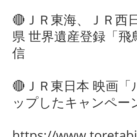
🔴ＪＲ東海、ＪＲ西
県 世界遺産登録「飛
信
🔴ＪＲ東日本 映画
ップしたキャンペー
https://www.toretabi