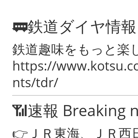
🚃鉄道ダイヤ情
鉄道趣味をもっと楽
https://www.kotsu.co
nts/tdr/
📶速報 Breaking 
👉ＪＲ東海、ＪＲ西