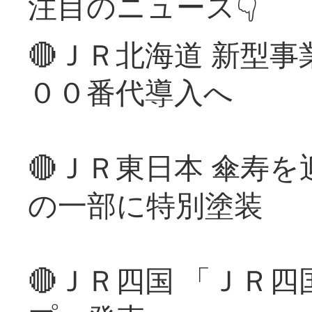
注目のニュース👇
🔴ＪＲ北海道 新型
００番代導入へ
🔴ＪＲ東日本 傘寿
の一部に特別塗装
🔴ＪＲ四国 「ＪＲ