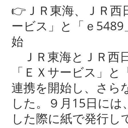
👉ＪＲ東海、ＪＲ西
ービス」と「ｅ548
始
ＪＲ東海とＪＲ西日
「ＥＸサービス」と「
連携を開始し、さら
した。９月15日には
した際に紙で発行し