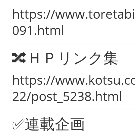
https://www.toretabi
091.html
🔀ＨＰリンク集
https://www.kotsu.c
22/post_5238.html
✅連載企画