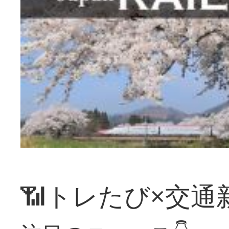
📶トレたび×交通