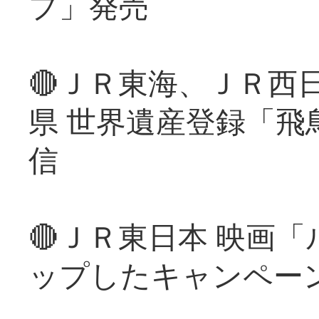
プ」発売
🔴ＪＲ東海、ＪＲ西
県 世界遺産登録「飛
信
🔴ＪＲ東日本 映画
ップしたキャンペー