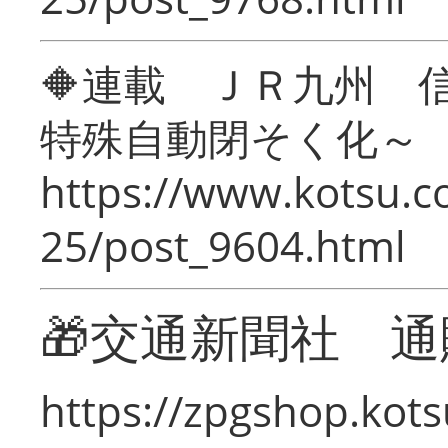
🔶連載 ＪＲ九州 
特殊自動閉そく化～
https://www.kotsu.c
25/post_9604.html
🎁交通新聞社 通
https://zpgshop.kots