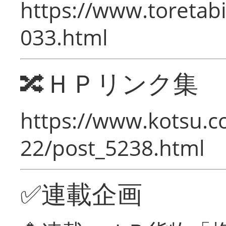
https://www.toretabi
033.html
🔀ＨＰリンク集
https://www.kotsu.c
22/post_5238.html
✅連載企画