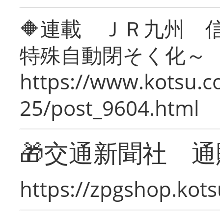
🔶連載 ＪＲ九州 
特殊自動閉そく化～
https://www.kotsu.c
25/post_9604.html
🎁交通新聞社 通
https://zpgshop.kots