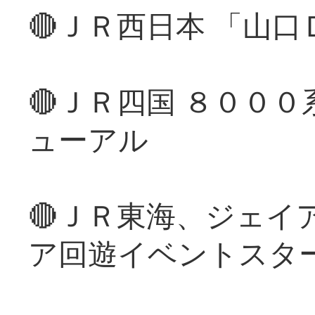
🔴ＪＲ西日本 「山
🔴ＪＲ四国 ８００
ューアル
🔴ＪＲ東海、ジェイ
ア回遊イベントスタ