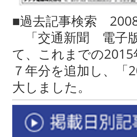
■過去記事検索 20
「交通新聞 電子版
て、これまでの201
７年分を追加し、「2
大しました