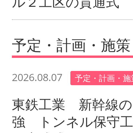
ル２工区の貫通式
予定・計画・施策
2026.08.07
予定・計画・施
東鉄工業 新幹線の
強 トンネル保守工