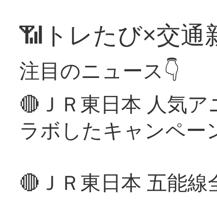
📶トレたび×交通
注目のニュース👇
🔴ＪＲ東日本 人気
ラボしたキャンペー
🔴ＪＲ東日本 五能