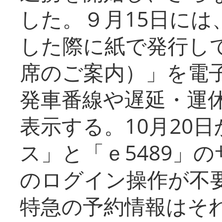
した。９月15日には
した際に紙で発行し
席のご案内）」を電
発車番線や遅延・運
表示する。10月20
ス」と「ｅ5489」
のログイン操作が不
特急の予約情報はそ