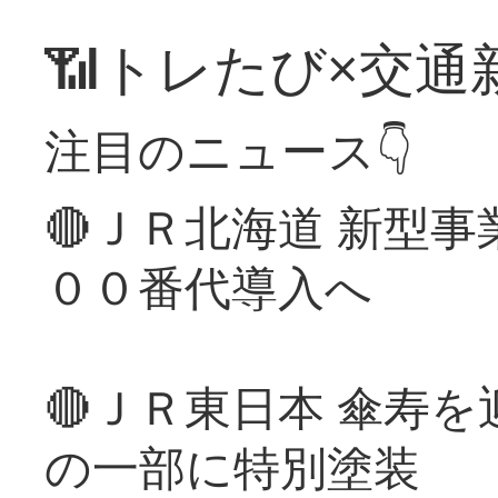
📶トレたび×交通
注目のニュース👇
🔴ＪＲ北海道 新型
００番代導入へ
🔴ＪＲ東日本 傘寿
の一部に特別塗装