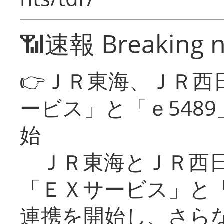
📶速報 Breaking 
👉ＪＲ東海、ＪＲ西
ービス」と「ｅ548
始
ＪＲ東海とＪＲ西日
「ＥＸサービス」と「
連携を開始し、さら