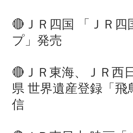
🔴ＪＲ四国 「ＪＲ
プ」発売
🔴ＪＲ東海、ＪＲ西
県 世界遺産登録「飛
信