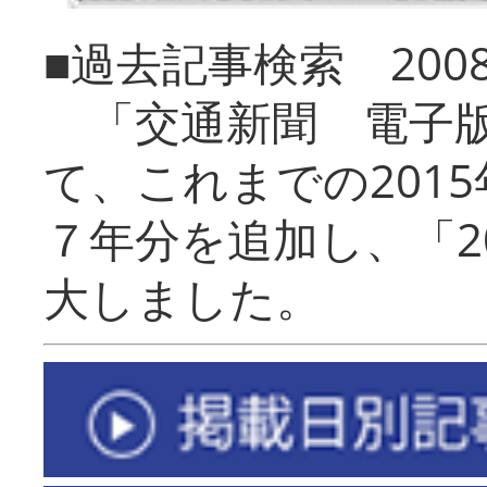
■過去記事検索 20
「交通新聞 電子版
て、これまでの201
７年分を追加し、「2
大しました