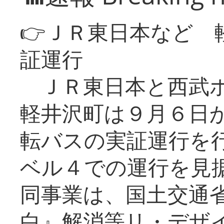
👉ＪＲ東日本など 
証運行
ＪＲ東日本と西武ホ
軽井沢町は９月６日か
転バスの実証運行を
ベル４での運行を見
同事業は、国土交通
白』解消等リ・デザ