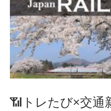
📶トレたび×交通