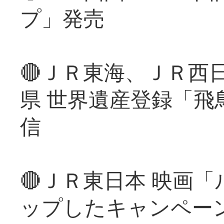
プ」発売
🔴ＪＲ東海、ＪＲ西
県 世界遺産登録「飛
信
🔴ＪＲ東日本 映画
ップしたキャンペー