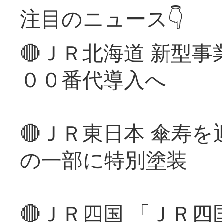
注目のニュース👇
🔴ＪＲ北海道 新型
００番代導入へ
🔴ＪＲ東日本 傘寿
の一部に特別塗装
🔴ＪＲ四国 「ＪＲ