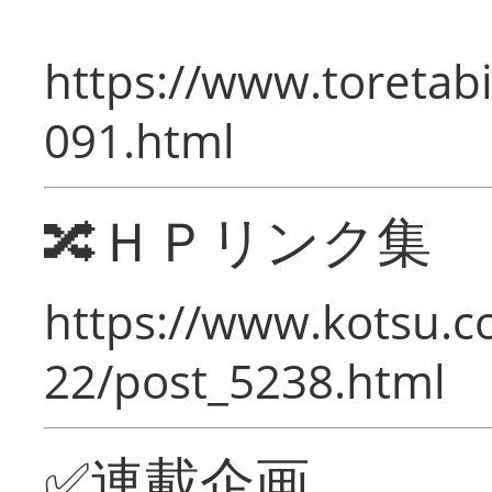
https://www.toretabi
091.html
🔀ＨＰリンク集
https://www.kotsu.c
22/post_5238.html
✅連載企画