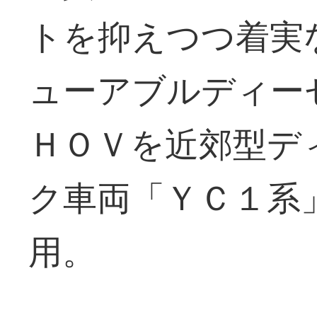
トを抑えつつ着実
ューアブルディー
ＨＯＶを近郊型デ
ク車両「ＹＣ１系
用。