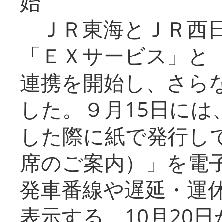
始
ＪＲ東海とＪＲ西日
「ＥＸサービス」と「
連携を開始し、さら
した。９月15日には
した際に紙で発行し
席のご案内）」を電
発車番線や遅延・運
表示する。10月20