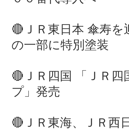
🔴ＪＲ東日本 傘寿
の一部に特別塗装
🔴ＪＲ四国 「ＪＲ
プ」発売
🔴ＪＲ東海、ＪＲ西