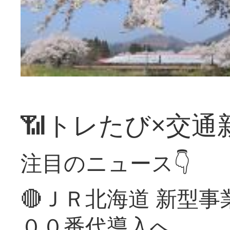
📶トレたび×交通
注目のニュース👇
🔴ＪＲ北海道 新型
００番代導入へ