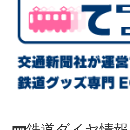
🚃鉄道ダイヤ情