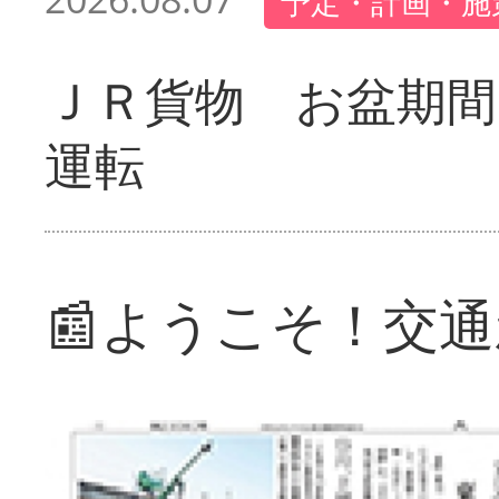
予定・計画・施
ＪＲ貨物 お盆期間
運転
📰ようこそ！交