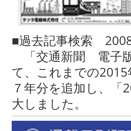
■過去記事検索 20
「交通新聞 電子版
て、これまでの201
７年分を追加し、「2
大しました