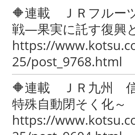
🔶連載 ＪＲフルー
戦―果実に託す復興
https://www.kotsu.c
25/post_9768.html
🔶連載 ＪＲ九州 
特殊自動閉そく化～
https://www.kotsu.c