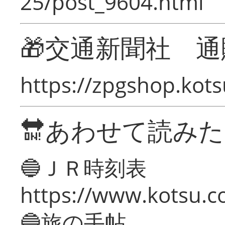
25/post_9604.html
🎁交通新聞社 通
https://zpgshop.kots
🔛あわせて読み
🔵ＪＲ時刻表
https://www.kotsu.co
🔵旅の手帖