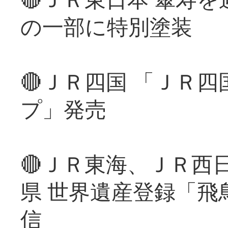
の一部に特別塗装
🔴ＪＲ四国 「ＪＲ
プ」発売
🔴ＪＲ東海、ＪＲ西
県 世界遺産登録「飛
信