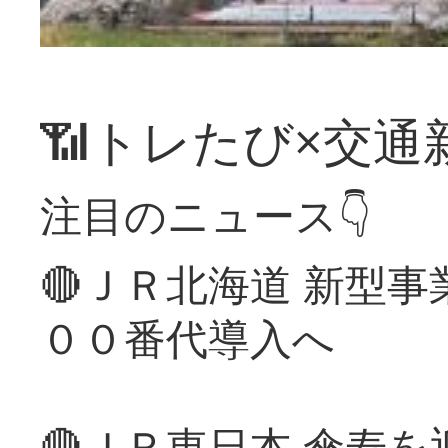
📶トレたび×交通
注目のニュース👇
🔴ＪＲ北海道 新型
００番代導入へ
🔴ＪＲ東日本 傘寿