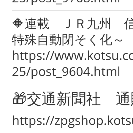
🔶連載 ＪＲ九州 
特殊自動閉そく化～
https://www.kotsu.c
25/post_9604.html
🎁交通新聞社 通
https://zpgshop.kots