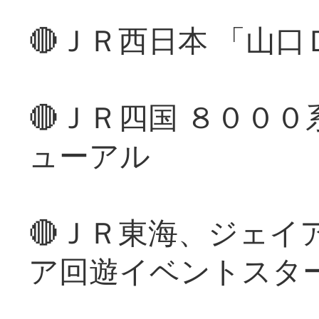
🔴ＪＲ西日本 「山
🔴ＪＲ四国 ８００
ューアル
🔴ＪＲ東海、ジェイ
ア回遊イベントスタ