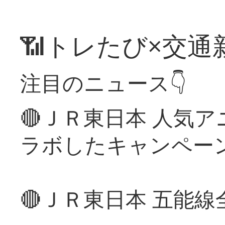
📶トレたび×交通
注目のニュース👇
🔴ＪＲ東日本 人気
ラボしたキャンペー
🔴ＪＲ東日本 五能