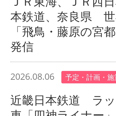
ＪＲ東海、ＪＲ西日
本鉄道、奈良県 世
「飛鳥・藤原の宮都
発信
2026.08.06
予定・計画・施
近畿日本鉄道 ラ
車「四神ライナー