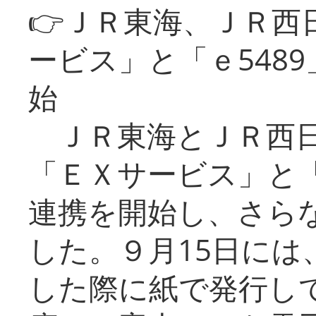
👉ＪＲ東海、ＪＲ西
ービス」と「ｅ548
始
ＪＲ東海とＪＲ西日
「ＥＸサービス」と「
連携を開始し、さら
した。９月15日には
した際に紙で発行し