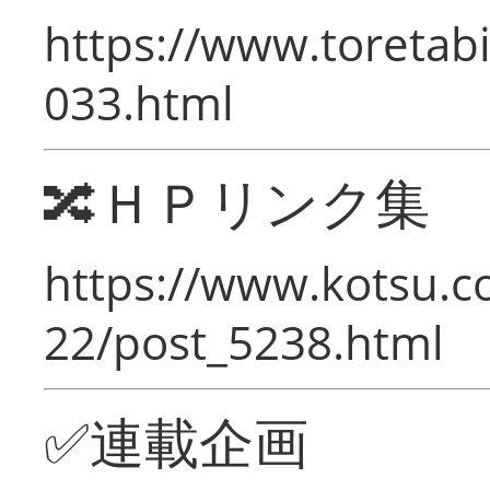
https://www.toretabi
033.html
🔀ＨＰリンク集
https://www.kotsu.c
22/post_5238.html
✅連載企画