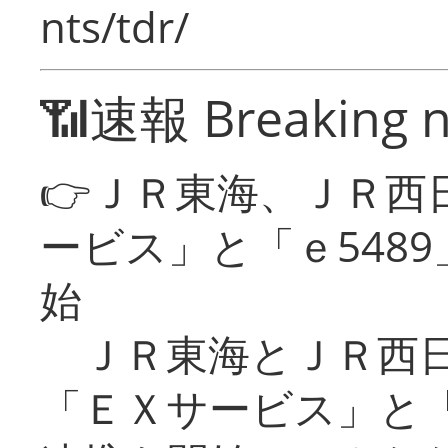
nts/tdr/
📶速報 Breaking 
👉ＪＲ東海、ＪＲ西
ービス」と「ｅ548
始
ＪＲ東海とＪＲ西日
「ＥＸサービス」と「