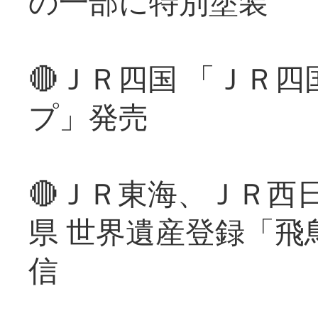
の一部に特別塗装
🔴ＪＲ四国 「ＪＲ
プ」発売
🔴ＪＲ東海、ＪＲ西
県 世界遺産登録「飛
信