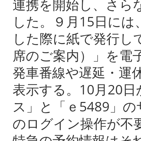
連携を開始し、さら
した。９月15日には
した際に紙で発行し
席のご案内）」を電
発車番線や遅延・運
表示する。10月20
ス」と「ｅ5489」
のログイン操作が不
特急の予約情報はそ