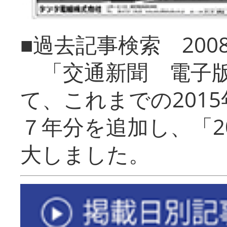
■過去記事検索 20
「交通新聞 電子版
て、これまでの201
７年分を追加し、「2
大しました