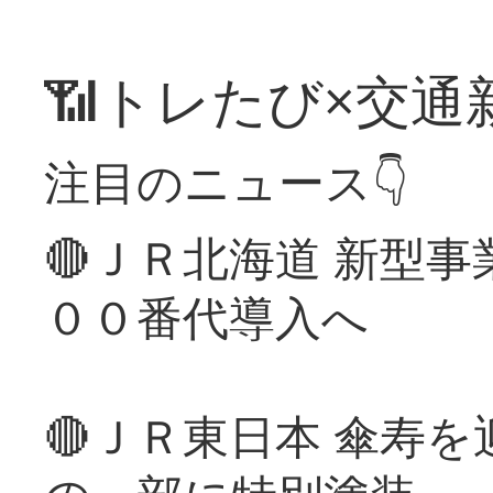
📶トレたび×交通
注目のニュース👇
🔴ＪＲ北海道 新型
００番代導入へ
🔴ＪＲ東日本 傘寿