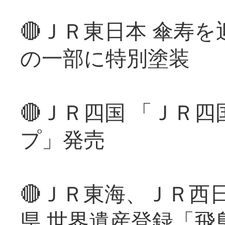
🔴ＪＲ東日本 傘寿
の一部に特別塗装
🔴ＪＲ四国 「ＪＲ
プ」発売
🔴ＪＲ東海、ＪＲ西
県 世界遺産登録「飛