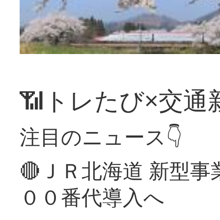
📶トレたび×交通
注目のニュース👇
🔴ＪＲ北海道 新型
００番代導入へ