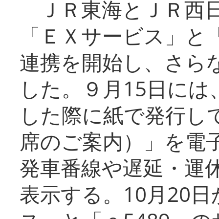
ＪＲ東海とＪＲ西日
「ＥＸサービス」と「
連携を開始し、さら
した。９月15日には
した際に紙で発行し
席のご案内）」を電
発車番線や遅延・運
表示する。10月20