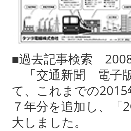
■過去記事検索 20
「交通新聞 電子版
て、これまでの201
７年分を追加し、「2
大しました