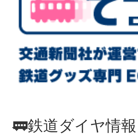
🚃鉄道ダイヤ情