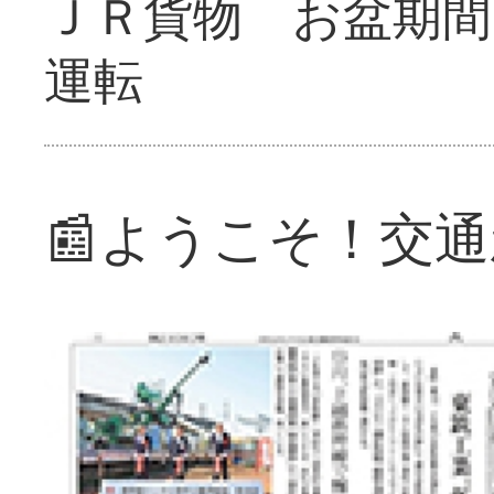
ＪＲ貨物 お盆期間
運転
📰ようこそ！交