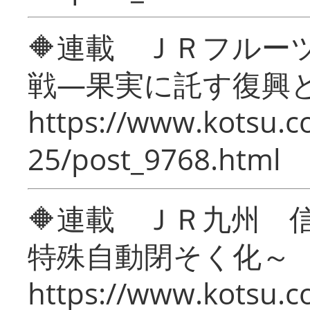
🔶連載 ＪＲフルー
戦―果実に託す復興
https://www.kotsu.c
25/post_9768.html
🔶連載 ＪＲ九州 
特殊自動閉そく化～
https://www.kotsu.c