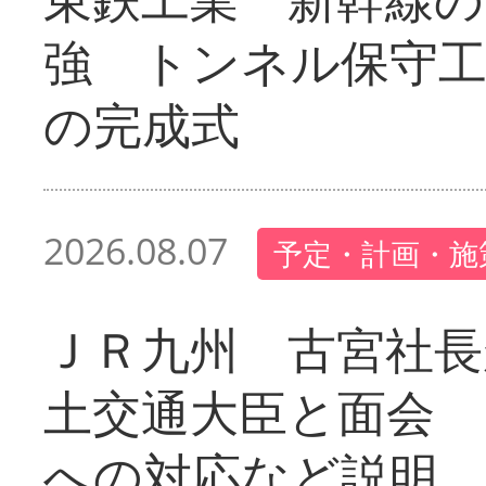
強 トンネル保守工
の完成式
2026.08.07
予定・計画・施
ＪＲ九州 古宮社長
土交通大臣と面会 
への対応など説明