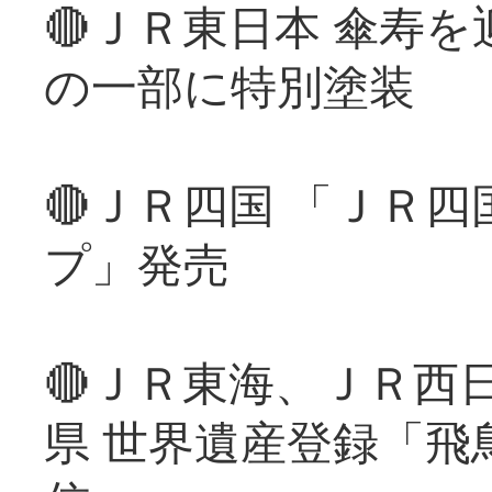
🔴ＪＲ東日本 傘寿
の一部に特別塗装
🔴ＪＲ四国 「ＪＲ
プ」発売
🔴ＪＲ東海、ＪＲ西
県 世界遺産登録「飛