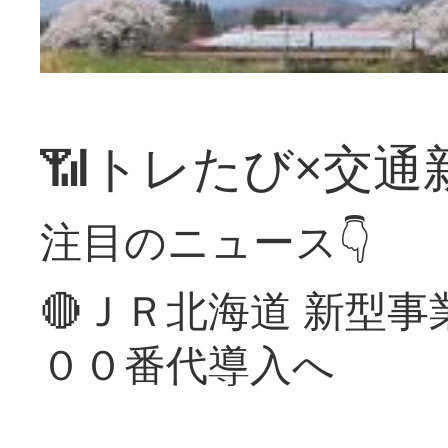
📶トレたび×交通
注目のニュース👇
🔴ＪＲ北海道 新型
００番代導入へ