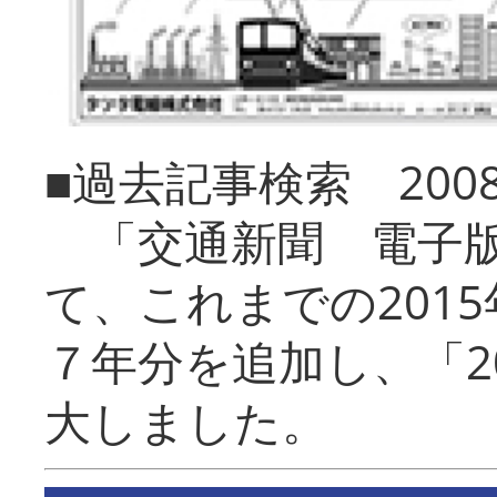
■過去記事検索 20
「交通新聞 電子版
て、これまでの201
７年分を追加し、「2
大しました