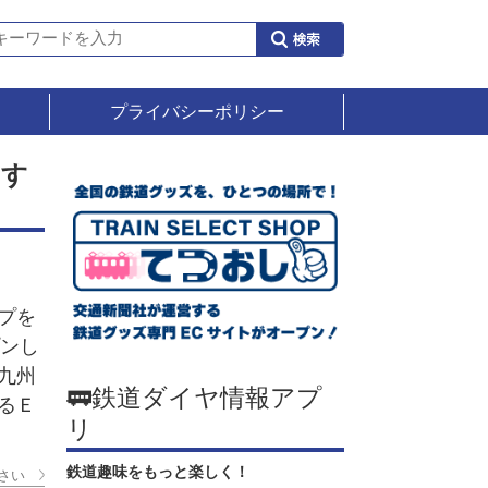
プライバシーポリシー
おす
プを
プンし
九州
🚃鉄道ダイヤ情報アプ
るＥ
リ
鉄道趣味をもっと楽しく！
さい