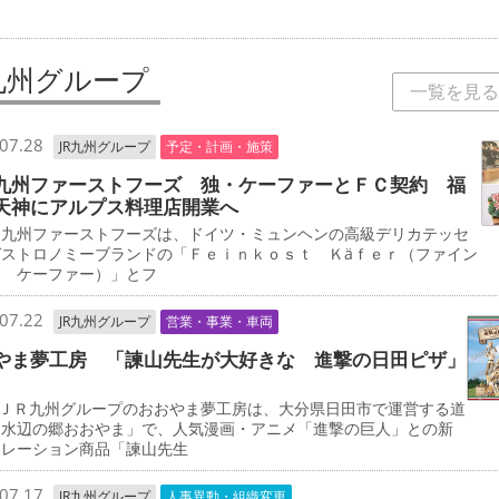
R九州グループ
一覧を見る
07.28
JR九州グループ
予定・計画・施策
九州ファーストフーズ 独・ケーファーとＦＣ契約 福
天神にアルプス料理店開業へ
九州ファーストフーズは、ドイツ・ミュンヘンの高級デリカテッセ
ガストロノミーブランドの「Ｆｅｉｎｋｏｓｔ Ｋäｆｅｒ（ファイン
ト ケーファー）」とフ
07.22
JR九州グループ
営業・事業・車両
やま夢工房 「諫山先生が大好きな 進撃の日田ピザ」
ＪＲ九州グループのおおやま夢工房は、大分県日田市で運営する道
「水辺の郷おおやま」で、人気漫画・アニメ「進撃の巨人」との新
ボレーション商品「諫山先生
07.17
JR九州グループ
人事異動・組織変更