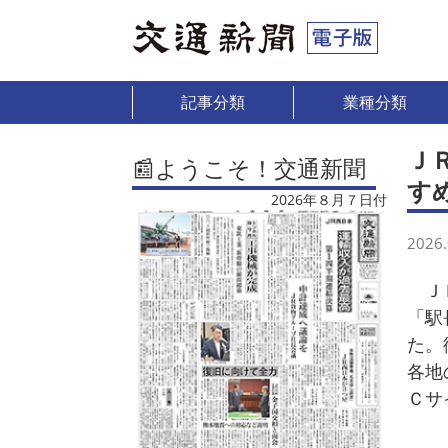
記事分類
業種分類
Ｊ
📰ようこそ！交通新聞
す
2026年８月７日付
2026.
ＪＲ
「駅
た。
各地
Ｃサ