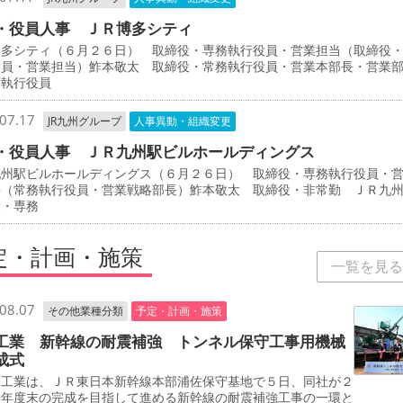
・役員人事 ＪＲ博多シティ
博多シティ（６月２６日） 取締役・専務執行役員・営業担当（取締役
役員・営業担当）鮓本敬太 取締役・常務執行役員・営業本部長・営業
席執行役員
07.17
JR九州グループ
人事異動・組織変更
・役員人事 ＪＲ九州駅ビルホールディングス
九州駅ビルホールディングス（６月２６日） 取締役・専務執行役員・
長（常務執行役員・営業戦略部長）鮓本敬太 取締役・非常勤 ＪＲ九
役・専務
定・計画・施策
一覧を見る
08.07
その他業種分類
予定・計画・施策
工業 新幹線の耐震補強 トンネル保守工事用機械
成式
工業は、ＪＲ東日本新幹線本部浦佐保守基地で５日、同社が２
０年度末の完成を目指して進める新幹線の耐震補強工事の一環と