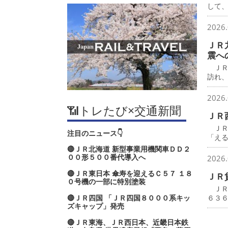
して
2026.
ＪＲ
震へ
ＪＲ
訪れ
2026.
📶トレたび×交通新聞
ＪＲ
ＪＲ
注目のニュース👇
「え
🔴ＪＲ北海道 新型事業用機関車ＤＤ２
００形５００番代導入へ
2026.
🔴ＪＲ東日本 傘寿を迎えるＣ５７ １８
ＪＲ
０号機の一部に特別塗装
ＪＲ
🔴ＪＲ四国 「ＪＲ四国８０００系キッ
６３
ズキャップ」発売
🔴ＪＲ東海、ＪＲ西日本、近畿日本鉄