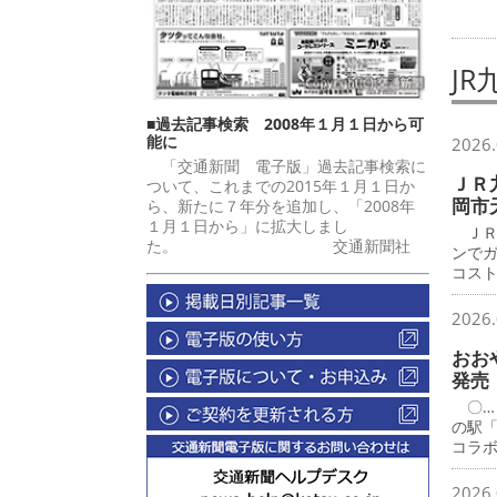
J
■過去記事検索 2008年１月１日から可
能に
2026.
「交通新聞 電子版」過去記事検索に
ＪＲ
ついて、これまでの2015年１月１日か
岡市
ら、新たに７年分を追加し、「2008年
１月１日から」に拡大しまし
ＪＲ
た。 交通新聞社
ンで
コス
2026.
おお
発売
〇…
の駅
コラ
2026.