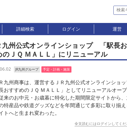
詳細検索
ログイン
運営
Ｒ九州公式オンラインショップ 「駅長
めのＪＱ ＭＡＬＬ」にリニューアル
06.02
JR九州グループ
予定・計画・施策
九州商事は、運営するＪＲ九州公式オンラインショッ
長おすすめのＪＱ ＭＡＬＬ」としてリニューアルオー
従来のお中元・お歳暮に特化した期間限定サイトから、
の特産品や鉄道グッズなどを年間通じて多彩に取り揃え
イトへと生まれ変わった。
全文読むにはログインしてくだ