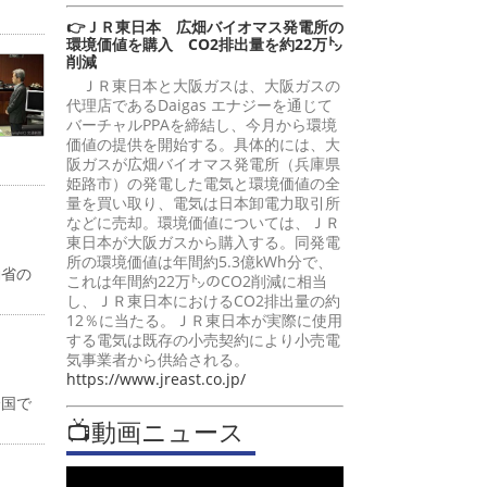
👉ＪＲ東日本 広畑バイオマス発電所の
環境価値を購入 CO2排出量を約22万㌧
削減
ＪＲ東日本と大阪ガスは、大阪ガスの
代理店であるDaigas エナジーを通じて
バーチャルPPAを締結し、今月から環境
価値の提供を開始する。具体的には、大
阪ガスが広畑バイオマス発電所（兵庫県
姫路市）の発電した電気と環境価値の全
量を買い取り、電気は日本卸電力取引所
などに売却。環境価値については、ＪＲ
東日本が大阪ガスから購入する。同発電
所の環境価値は年間約5.3億kWh分で、
働省の
これは年間約22万㌧のCO2削減に相当
し、ＪＲ東日本におけるCO2排出量の約
12％に当たる。ＪＲ東日本が実際に使用
する電気は既存の小売契約により小売電
気事業者から供給される。
https://www.jreast.co.jp/
全国で
📺動画ニュース