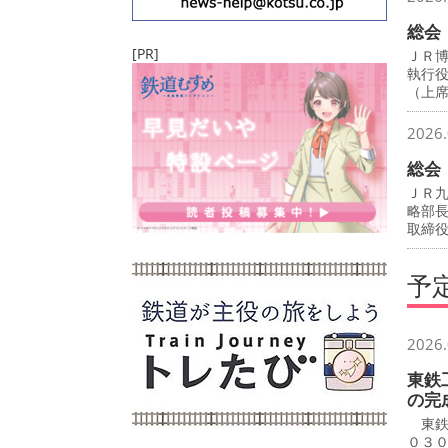
総会
[PR]
ＪＲ
執行
（上
2026.
総会
ＪＲ
略部
取締
予
2026.
東鉄
の完
東鉄
０３