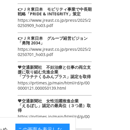
👉ＪＲ東日本 モビリティ事業で中長期
戦略「PRIDE & INTEGRITY」策定
https://www.jreast.co.jp/press/2025/2
0250909_ho03.pdf
👉ＪＲ東日本 グループ経営ビジョン
「勇翔 2034」
https://www.jreast.co.jp/press/2025/2
0250701_ho03.pdf
💖交通新聞社 不妊治療と仕事の両立支
援に取り組む先進企業
「プラチナくるみんプラス」認定を取得
https://prtimes.jp/main/html/rd/p/00
0000121.000050139.html
💖交通新聞社 女性活躍推進企業
「えるぼし」認定の最高位（３つ星）取
得
https://prtimes.jp/main/html/rd/p/00
0000105.000050139.html
ため
この画面を表示しな