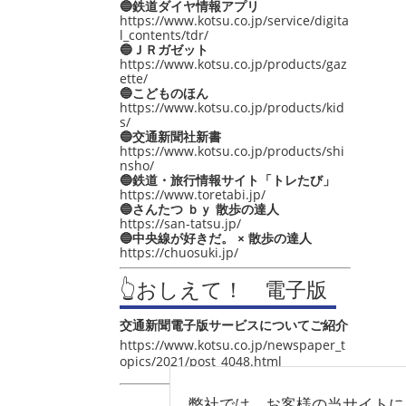
🔵鉄道ダイヤ情報アプリ
https://www.kotsu.co.jp/service/digita
l_contents/tdr/
🔵ＪＲガゼット
https://www.kotsu.co.jp/products/gaz
ette/
🔵こどものほん
https://www.kotsu.co.jp/products/kid
s/
🔵交通新聞社新書
https://www.kotsu.co.jp/products/shi
nsho/
🔵鉄道・旅行情報サイト「トレたび」
https://www.toretabi.jp/
🔵さんたつ ｂｙ 散歩の達人
https://san-tatsu.jp/
🔵中央線が好きだ。 × 散歩の達人
https://chuosuki.jp/
👆おしえて！ 電子版
交通新聞電子版サービスについてご紹介
https://www.kotsu.co.jp/newspaper_t
opics/2021/post_4048.html
弊社では、お客様の当サイトに