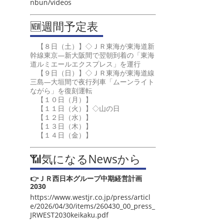
nbun/videos
🆕週間予定表
【８日（土）】◇ＪＲ東海が東海道新
幹線東京―新大阪間で翌朝到着の「東海
道ルミエールエクスプレス」を運行
【９日（日）】◇ＪＲ東海が東海道線
三島―大垣間で夜行列車「ムーンライト
ながら」を復刻運転
【１０日（月）】
【１１日（火）】◇山の日
【１２日（水）】
【１３日（木）】
【１４日（金）】
📶気になるNewsから
👉ＪＲ西日本グループ中期経営計画
2030
https://www.westjr.co.jp/press/articl
e/2026/04/30/items/260430_00_press_
JRWEST2030keikaku.pdf