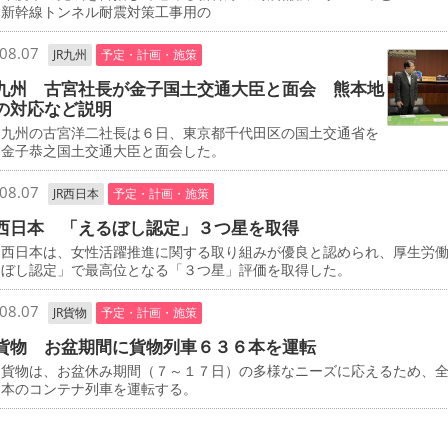
、新幹線トンネル耐震対策工事用の
08.07
JR九州
予定・計画・施策
九州 古宮社長が金子国土交通大臣と面会 熊本地
の対応など説明
九州の古宮洋二社長は６日、東京都千代田区の国土交通省を
、金子恭之国土交通大臣と面会した。
08.07
JR西日本
予定・計画・施策
西日本 「えるぼし認定」３つ星を取得
西日本は、女性活躍推進に関する取り組みが優良と認められ、厚生労
るぼし認定」で最高位となる「３つ星」評価を取得した。
08.07
JR貨物
予定・計画・施策
貨物 お盆期間に貨物列車６３６本を運転
貨物は、お盆休み期間（７～１７日）の多様なニーズに応えるため、
６本のコンテナ列車を運転する。