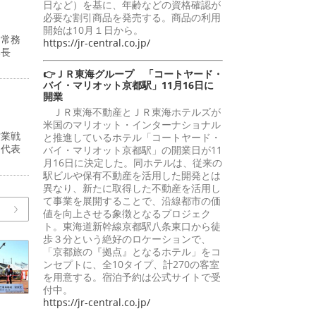
日など）を基に、年齢などの資格確認が
必要な割引商品を発売する。商品の利用
開始は10月１日から。
・常務
https://jr-central.co.jp/
部長
👉ＪＲ東海グループ 「コートヤード・
バイ・マリオット京都駅」11月16日に
開業
ＪＲ東海不動産とＪＲ東海ホテルズが
米国のマリオット・インターナショナル
営業戦
と推進しているホテル「コートヤード・
州代表
バイ・マリオット京都駅」の開業日が11
月16日に決定した。同ホテルは、従来の
駅ビルや保有不動産を活用した開発とは
異なり、新たに取得した不動産を活用し
て事業を展開することで、沿線都市の価
値を向上させる象徴となるプロジェク
ト。東海道新幹線京都駅八条東口から徒
歩３分という絶好のロケーションで、
「京都旅の『拠点』となるホテル」をコ
ンセプトに、全10タイプ、計270の客室
を用意する。宿泊予約は公式サイトで受
付中。
https://jr-central.co.jp/