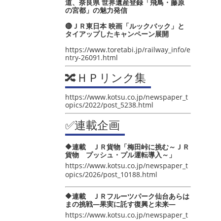
道、奈良県 世界遺産登録「飛鳥・藤原
の宮都」の魅力発信
🔴ＪＲ東日本 映画「ルックバック」と
タイアップしたキャンペーン展開
https://www.toretabi.jp/railway_info/e
ntry-26091.html
🔀ＨＰリンク集
https://www.kotsu.co.jp/newspaper_t
opics/2022/post_5238.html
✅連載企画
🔶連載 ＪＲ貨物「梅田峠に挑む～ＪＲ
貨物 プッシュ・プル運転導入～」
https://www.kotsu.co.jp/newspaper_t
opics/2026/post_10188.html
🔶連載 ＪＲフルーツパーク仙台あらは
まの挑戦―果実に託す復興と未来―
https://www.kotsu.co.jp/newspaper_t