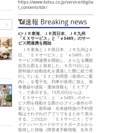
https://www.kotsu.co.jp/service/digita
l_contents/tdr/
📶速報 Breaking news
👉ＪＲ東海、ＪＲ西日本、ＪＲ九州
「ＥＸサービス」と「ｅ5489」のサー
ビス間連携を開始
ＪＲ東海とＪＲ西日本、ＪＲ九州は６
日、「ＥＸサービス」と「ｅ5489」の
サービス間連携を開始し、さらなる機能
拡充を図ると発表した。９月15日には、
新幹線の自動改札を通過した際に紙で発
行している「ＥＸご利用票（座席のご案
内）」を電子化。列車や座席に加え、発
車番線や遅延・運休情報も「ＥＸアプ
リ」で表示する。10月20日からは、
「ＥＸサービス」と「ｅ5489」のサー
ビス間を移動する際のログイン操作が不
要となり、新幹線・在来線特急の予約情
報はそれぞれのアプリでをまとめて表示
する。このほか、「ＥＸサービス」でマ
イナンバーカードやマイナポータルから
取得した情報（障害者手帳情報、生年月