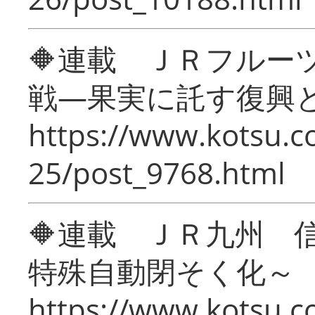
🔶連載 ＪＲフルー
戦―果実に託す復興
https://www.kotsu.c
25/post_9768.html
🔶連載 ＪＲ九州 
特殊自動閉そく化～
https://www.kotsu.c