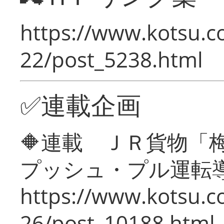
https://www.kotsu.c
22/post_5238.html
✅連載企画
🔶連載 ＪＲ貨物
プッシュ・プル運転
https://www.kotsu.c
26/post_10188.html