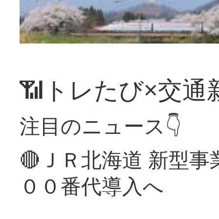
📶トレたび×交通
注目のニュース👇
🔴ＪＲ北海道 新型
００番代導入へ