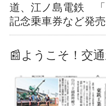
道、江ノ島電鉄 「
記念乗車券など発売
📰ようこそ！交