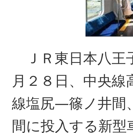
ＪＲ東日本八王子
月２８日、中央線
線塩尻―篠ノ井間
間に投入する新型