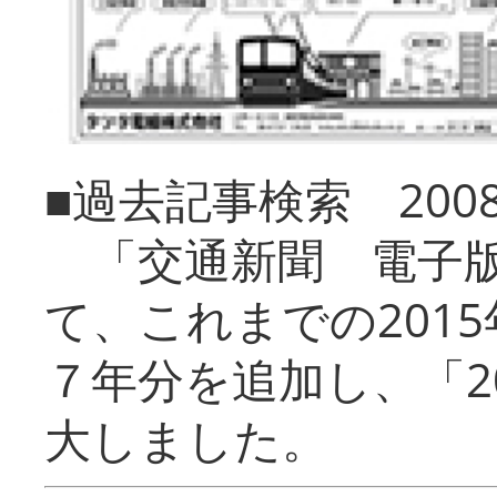
■過去記事検索 20
「交通新聞 電子版
て、これまでの201
７年分を追加し、「2
大しました