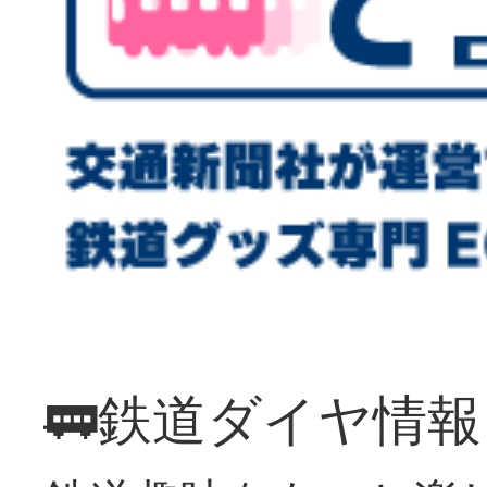
🚃鉄道ダイヤ情