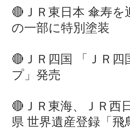
🔴ＪＲ東日本 傘寿
の一部に特別塗装
🔴ＪＲ四国 「ＪＲ
プ」発売
🔴ＪＲ東海、ＪＲ西
県 世界遺産登録「飛