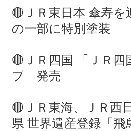
🔴ＪＲ東日本 傘寿
の一部に特別塗装
🔴ＪＲ四国 「ＪＲ
プ」発売
🔴ＪＲ東海、ＪＲ西
県 世界遺産登録「飛