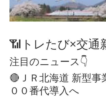
📶トレたび×交通
注目のニュース👇
🔴ＪＲ北海道 新型
００番代導入へ