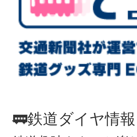
🚃鉄道ダイヤ情