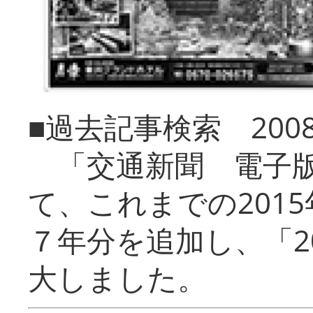
■過去記事検索 20
「交通新聞 電子版
て、これまでの201
７年分を追加し、「2
大しました