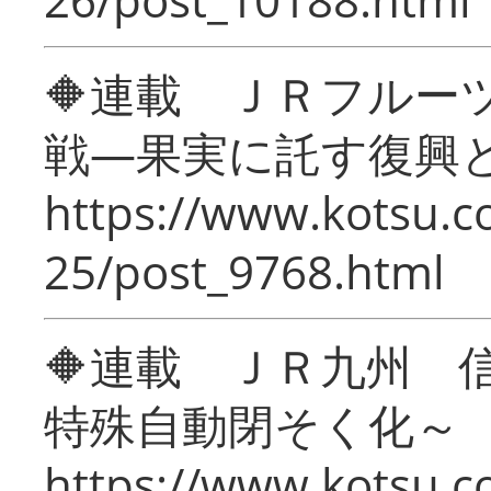
🔶連載 ＪＲフルー
戦―果実に託す復興
https://www.kotsu.c
25/post_9768.html
🔶連載 ＪＲ九州 
特殊自動閉そく化～
https://www.kotsu.c