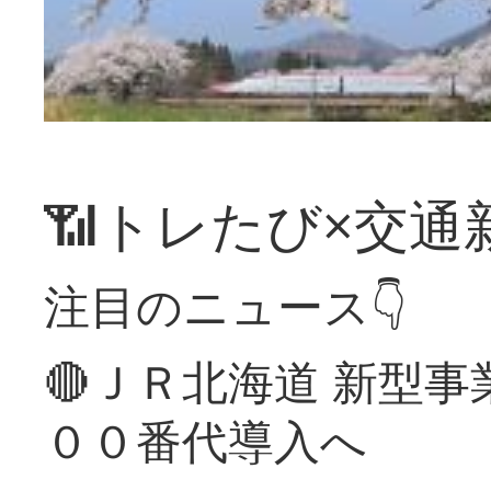
📶トレたび×交通
注目のニュース👇
🔴ＪＲ北海道 新型
００番代導入へ