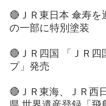
🔴ＪＲ東日本 傘寿
の一部に特別塗装
🔴ＪＲ四国 「ＪＲ
プ」発売
🔴ＪＲ東海、ＪＲ西
県 世界遺産登録「飛