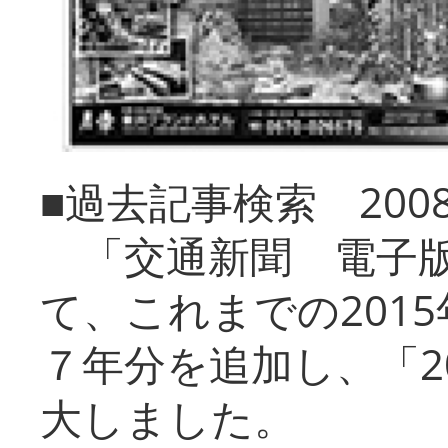
■過去記事検索 20
「交通新聞 電子版
て、これまでの201
７年分を追加し、「2
大しました