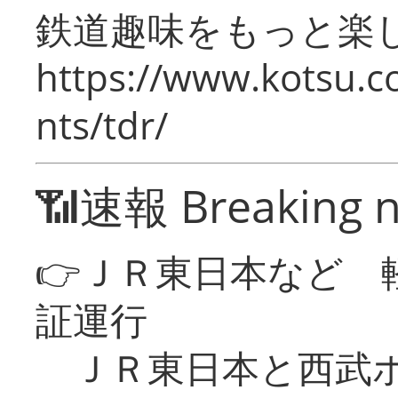
鉄道趣味をもっと楽
https://www.kotsu.co
nts/tdr/
📶速報 Breaking 
👉ＪＲ東日本など 
証運行
ＪＲ東日本と西武ホ