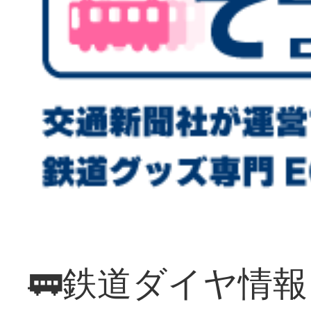
🚃鉄道ダイヤ情