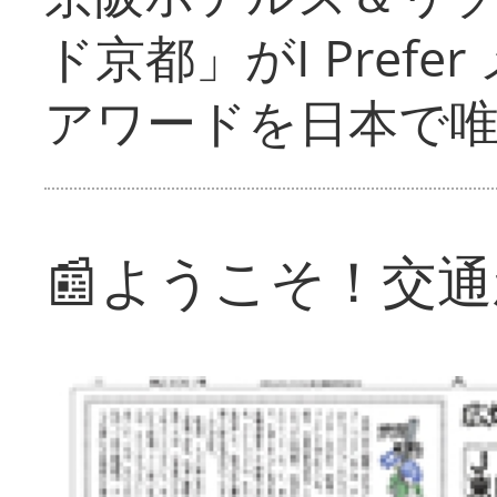
ド京都」がI Pref
アワードを日本で
📰ようこそ！交