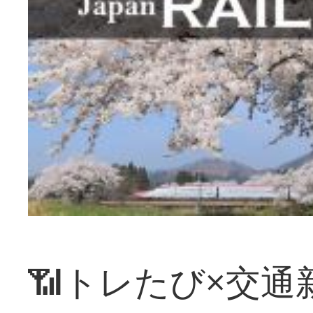
📶トレたび×交通