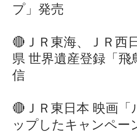
プ」発売
🔴ＪＲ東海、ＪＲ西
県 世界遺産登録「飛
信
🔴ＪＲ東日本 映画
ップしたキャンペー