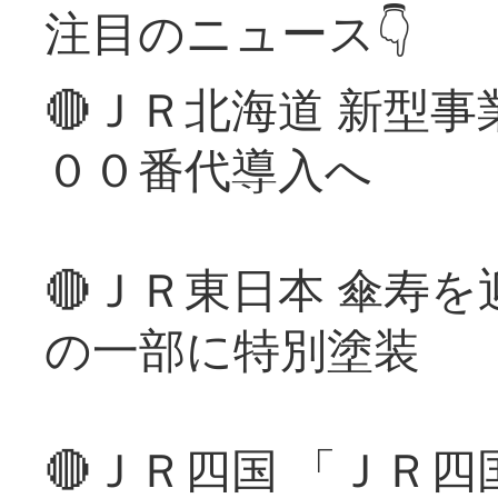
注目のニュース👇
🔴ＪＲ北海道 新型
００番代導入へ
🔴ＪＲ東日本 傘寿
の一部に特別塗装
🔴ＪＲ四国 「ＪＲ