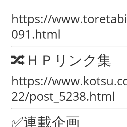
https://www.toretabi
091.html
🔀ＨＰリンク集
https://www.kotsu.c
22/post_5238.html
✅連載企画