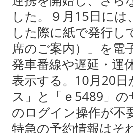
した。９月15日には
した際に紙で発行し
席のご案内）」を電
発車番線や遅延・運
表示する。10月20
ス」と「ｅ5489」
のログイン操作が不
特急の予約情報はそ