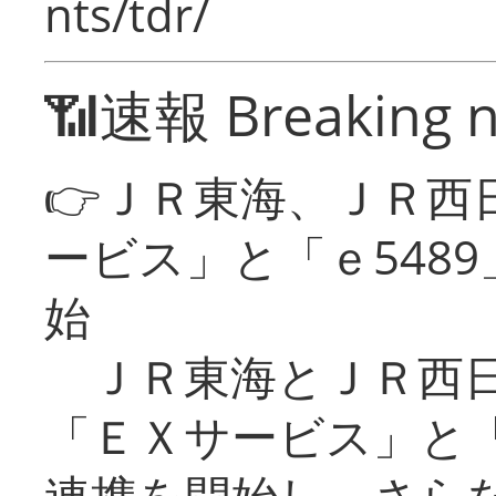
nts/tdr/
📶速報 Breaking 
👉ＪＲ東海、ＪＲ西
ービス」と「ｅ548
始
ＪＲ東海とＪＲ西日
「ＥＸサービス」と「
連携を開始し、さら