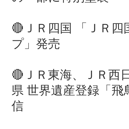
🔴ＪＲ四国 「ＪＲ
プ」発売
🔴ＪＲ東海、ＪＲ西
県 世界遺産登録「飛
信