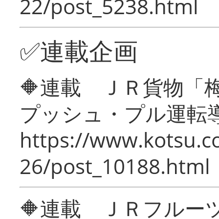
22/post_5238.html
✅連載企画
🔶連載 ＪＲ貨物
プッシュ・プル運転
https://www.kotsu.c
26/post_10188.html
🔶連載 ＪＲフルー