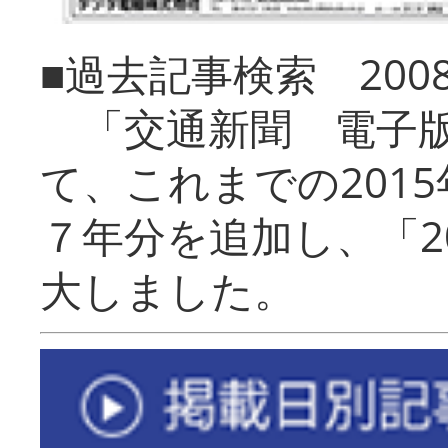
■過去記事検索 20
「交通新聞 電子版
て、これまでの201
７年分を追加し、「2
大しました