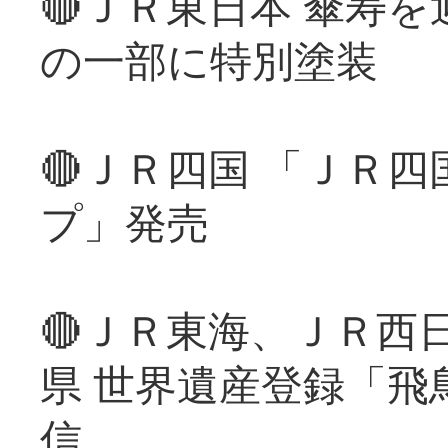
🔴ＪＲ東日本 傘寿
の一部に特別塗装
🔴ＪＲ四国 「ＪＲ
プ」発売
🔴ＪＲ東海、ＪＲ西
県 世界遺産登録「飛
信