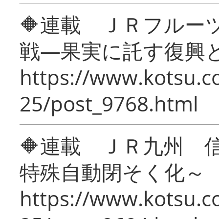
🔶連載 ＪＲフルー
戦―果実に託す復興
https://www.kotsu.c
25/post_9768.html
🔶連載 ＪＲ九州 
特殊自動閉そく化～
https://www.kotsu.c