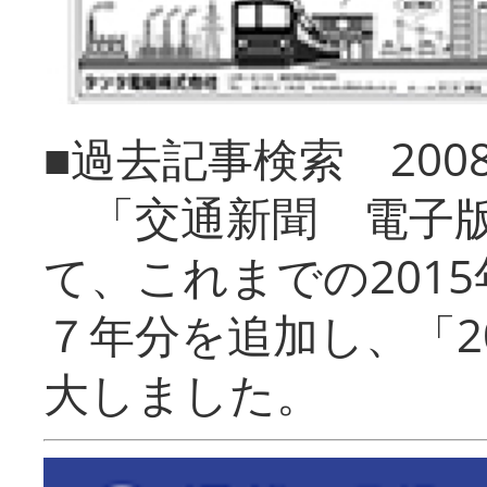
■過去記事検索 20
「交通新聞 電子版
て、これまでの201
７年分を追加し、「2
大しました