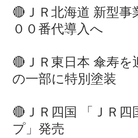
🔴ＪＲ北海道 新型
００番代導入へ
🔴ＪＲ東日本 傘寿
の一部に特別塗装
🔴ＪＲ四国 「ＪＲ
プ」発売