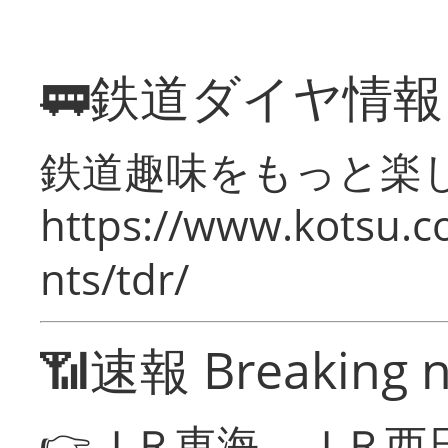
🚃鉄道ダイヤ情
鉄道趣味をもっと楽
https://www.kotsu.co
nts/tdr/
📶速報 Breaking 
👉ＪＲ東海、ＪＲ西