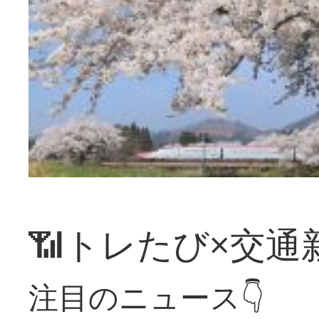
📶トレたび×交通
注目のニュース👇