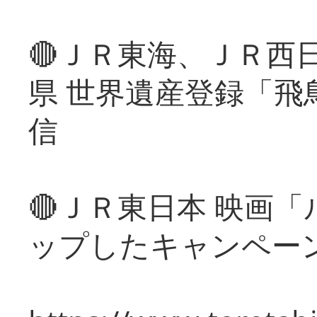
🔴ＪＲ東海、ＪＲ西
県 世界遺産登録「飛
信
🔴ＪＲ東日本 映画
ップしたキャンペー