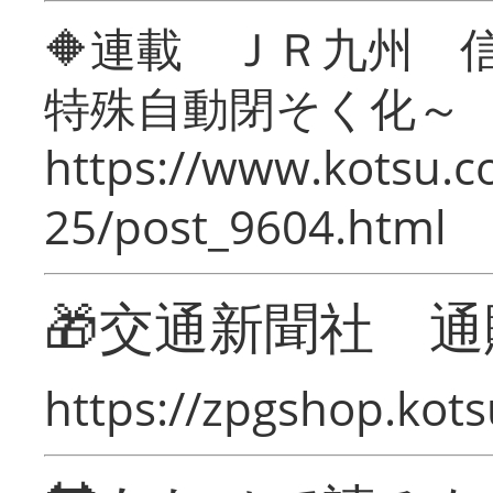
🔶連載 ＪＲ九州 
特殊自動閉そく化～
https://www.kotsu.c
25/post_9604.html
🎁交通新聞社 通
https://zpgshop.kots