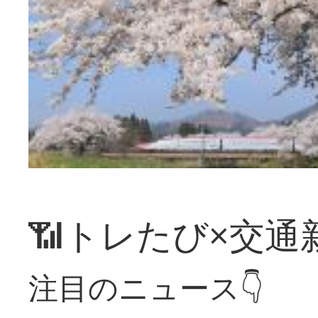
📶トレたび×交通
注目のニュース👇