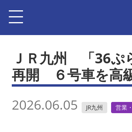
ＪＲ九州 「36ぷ
再開 ６号車を高
2026.06.05
JR九州
営業