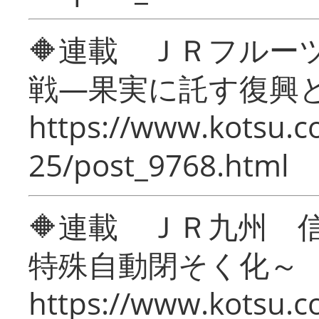
🔶連載 ＪＲフルー
戦―果実に託す復興
https://www.kotsu.c
25/post_9768.html
🔶連載 ＪＲ九州 
特殊自動閉そく化～
https://www.kotsu.c