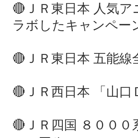
🔴ＪＲ東日本 人気
ラボしたキャンペー
🔴ＪＲ東日本 五能
🔴ＪＲ西日本 「山
🔴ＪＲ四国 ８００