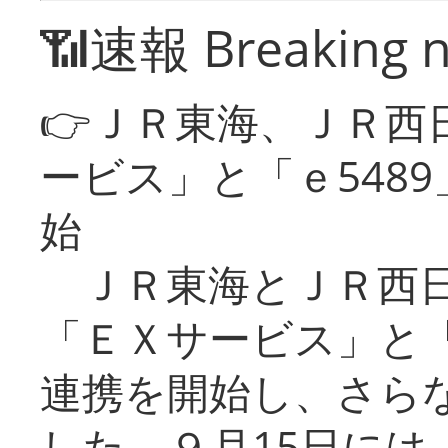
📶速報 Breaking 
👉ＪＲ東海、ＪＲ西
ービス」と「ｅ548
始
ＪＲ東海とＪＲ西日
「ＥＸサービス」と「
連携を開始し、さら
した。９月15日には