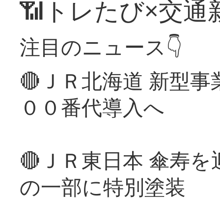
📶トレたび×交通
注目のニュース👇
🔴ＪＲ北海道 新型
００番代導入へ
🔴ＪＲ東日本 傘寿
の一部に特別塗装