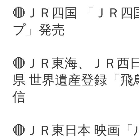
🔴ＪＲ四国 「ＪＲ
プ」発売
🔴ＪＲ東海、ＪＲ西
県 世界遺産登録「飛
信
🔴ＪＲ東日本 映画