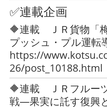
✅連載企画
🔶連載 ＪＲ貨物
プッシュ・プル運転
https://www.kotsu.c
26/post_10188.html
🔶連載 ＪＲフルー
戦―果実に託す復興