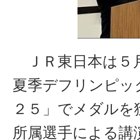
ＪＲ東日本は５月
夏季デフリンピッ
２５」でメダルを
所属選手による講