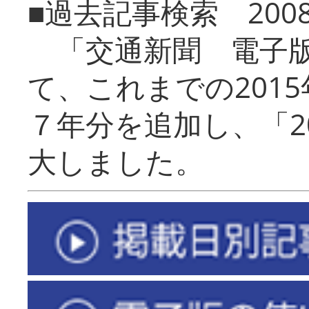
■過去記事検索 20
「交通新聞 電子版
て、これまでの201
７年分を追加し、「2
大しました