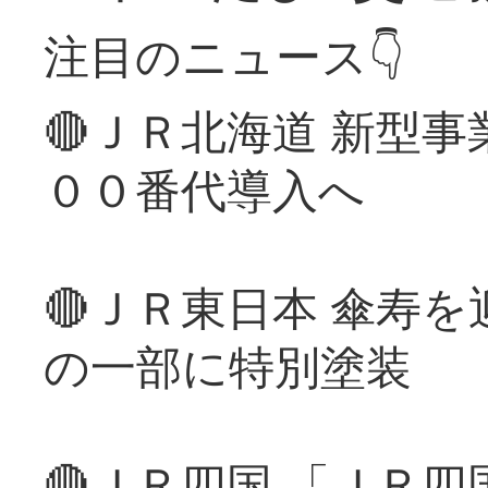
注目のニュース👇
🔴ＪＲ北海道 新型
００番代導入へ
🔴ＪＲ東日本 傘寿
の一部に特別塗装
🔴ＪＲ四国 「ＪＲ