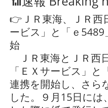
📶速報 Breaking 
👉ＪＲ東海、ＪＲ西
ービス」と「ｅ548
始
ＪＲ東海とＪＲ西日
「ＥＸサービス」と「
連携を開始し、さら
した。９月15日には