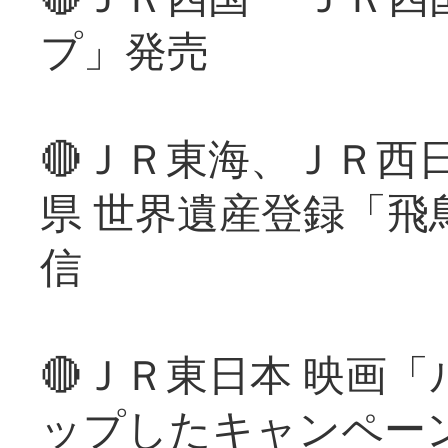
プ」発売
🔴ＪＲ東海、ＪＲ西
県 世界遺産登録「飛
信
🔴ＪＲ東日本 映画
ップしたキャンペー