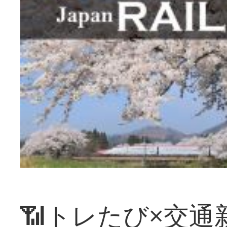
📶トレたび×交通