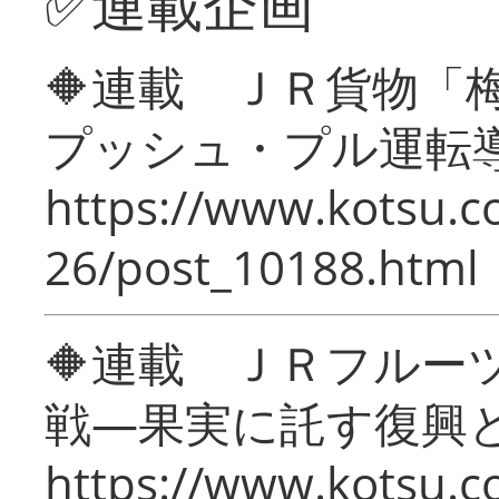
✅連載企画
🔶連載 ＪＲ貨物
プッシュ・プル運転
https://www.kotsu.c
26/post_10188.html
🔶連載 ＪＲフルー
戦―果実に託す復興
https://www.kotsu.c