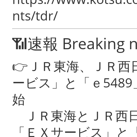
nts/tdr/
📶速報 Breaking 
👉ＪＲ東海、ＪＲ西
ービス」と「ｅ548
始
ＪＲ東海とＪＲ西日
「ＥＸサービス」と「