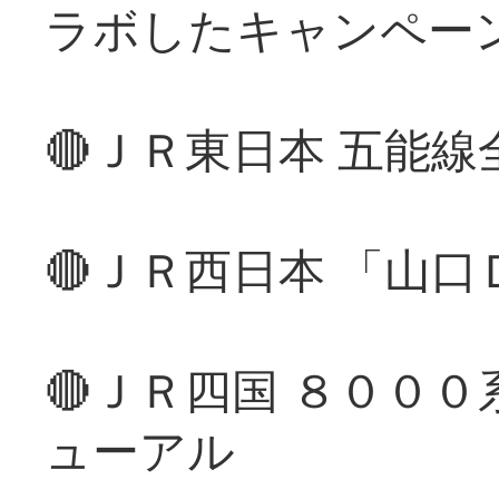
ラボしたキャンペー
🔴ＪＲ東日本 五能
🔴ＪＲ西日本 「山
🔴ＪＲ四国 ８００
ューアル