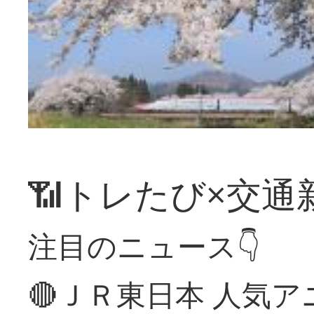
📶トレたび×交通
注目のニュース👇
🔴ＪＲ東日本 人気