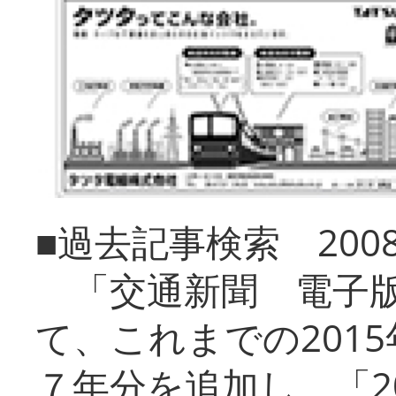
■過去記事検索 20
「交通新聞 電子版
て、これまでの201
７年分を追加し、「2