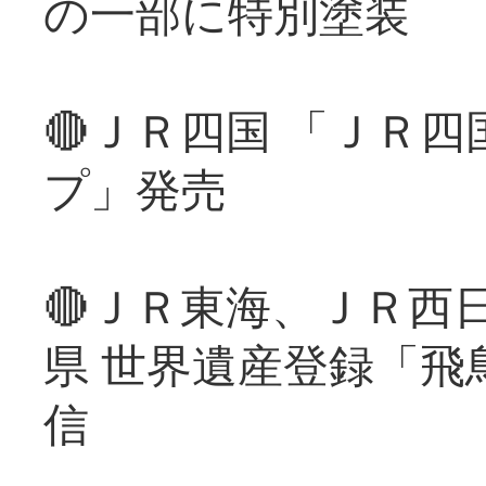
の一部に特別塗装
🔴ＪＲ四国 「ＪＲ
プ」発売
🔴ＪＲ東海、ＪＲ西
県 世界遺産登録「飛
信