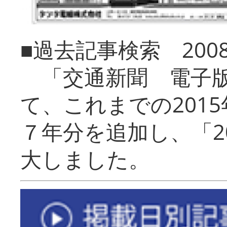
■過去記事検索 20
「交通新聞 電子版
て、これまでの201
７年分を追加し、「2
大しました