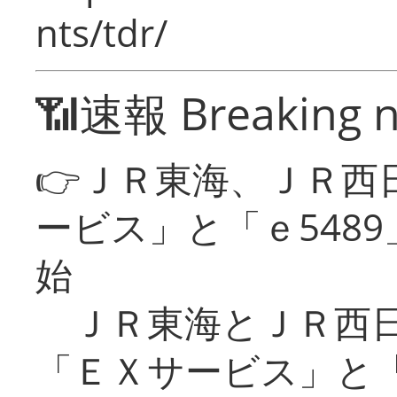
nts/tdr/
📶速報 Breaking 
👉ＪＲ東海、ＪＲ西
ービス」と「ｅ548
始
ＪＲ東海とＪＲ西日
「ＥＸサービス」と「