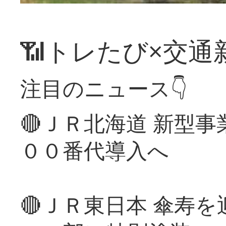
📶トレたび×交通
注目のニュース👇
🔴ＪＲ北海道 新型
００番代導入へ
🔴ＪＲ東日本 傘寿