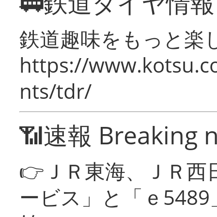
🚃鉄道ダイヤ情
鉄道趣味をもっと楽
https://www.kotsu.co
nts/tdr/
📶速報 Breaking 
👉ＪＲ東海、ＪＲ西
ービス」と「ｅ548