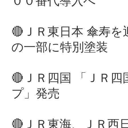
００番代導入へ
🔴ＪＲ東日本 傘寿
の一部に特別塗装
🔴ＪＲ四国 「ＪＲ
プ」発売
🔴ＪＲ東海、ＪＲ西