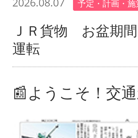
2026.08.07
予定・計画・施
ＪＲ貨物 お盆期間
運転
📰ようこそ！交