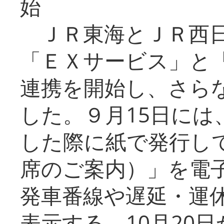
始
ＪＲ東海とＪＲ西日
「ＥＸサービス」と「
連携を開始し、さら
した。９月15日には
した際に紙で発行し
席のご案内）」を電
発車番線や遅延・運
表示する。10月20