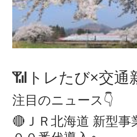
📶トレたび×交通
注目のニュース👇
🔴ＪＲ北海道 新型