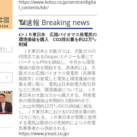
https://www.kotsu.co.jp/service/digita
l_contents/tdr/
📶速報 Breaking news
👉ＪＲ東日本 広畑バイオマス発電所の
環境価値を購入 CO2排出量を約22万㌧
削減
さい
ＪＲ東日本と大阪ガスは、大阪ガスの
代理店であるDaigas エナジーを通じて
バーチャルPPAを締結し、今月から環境
価値の提供を開始する。具体的には、大
阪ガスが広畑バイオマス発電所（兵庫県
姫路市）の発電した電気と環境価値の全
量を買い取り、電気は日本卸電力取引所
などに売却。環境価値については、ＪＲ
東日本が大阪ガスから購入する。同発電
所の環境価値は年間約5.3億kWh分で、
これは年間約22万㌧のCO2削減に相当
し、ＪＲ東日本におけるCO2排出量の約
12％に当たる。ＪＲ東日本が実際に使用
する電気は既存の小売契約により小売電
気事業者から供給される。
https://www.jreast.co.jp/