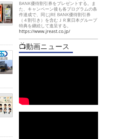
BANK優待割引券をプレゼントする。ま
た、キャンペーン後も各プログラムの条
件達成で、同じJRE BANK優待割引券
（４割引き）を含むＪＲ東日本グループ
特典を継続して進呈する。
https://www.jreast.co.jp/
📺動画ニュース