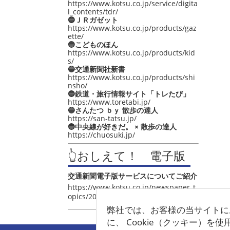
https://www.kotsu.co.jp/service/digita
l_contents/tdr/
🔵ＪＲガゼット
https://www.kotsu.co.jp/products/gaz
ette/
🔵こどものほん
https://www.kotsu.co.jp/products/kid
s/
🔵交通新聞社新書
https://www.kotsu.co.jp/products/shi
nsho/
🔵鉄道・旅行情報サイト「トレたび」
https://www.toretabi.jp/
🔵さんたつ ｂｙ 散歩の達人
https://san-tatsu.jp/
🔵中央線が好きだ。 × 散歩の達人
https://chuosuki.jp/
👆おしえて！ 電子版
交通新聞電子版サービスについてご紹介
https://www.kotsu.co.jp/newspaper_t
opics/2021/post_4048.html
弊社では、お客様の当サイトに
に、 Cookie（クッキー）を