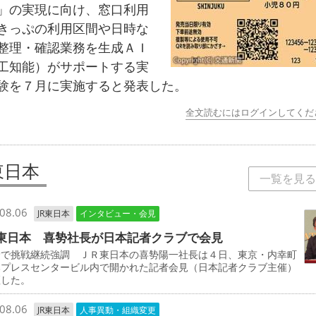
」の実現に向け、窓口利用
きっぷの利用区間や日時な
整理・確認業務を生成ＡＩ
工知能）がサポートする実
験を７月に実施すると発表した。
全文読むにはログインしてくだ
東日本
一覧を見る
08.06
JR東日本
インタビュー・会見
東日本 喜㔟社長が日本記者クラブで会見
野で挑戦継続強調 ＪＲ東日本の喜㔟陽一社長は４日、東京・内幸町
本プレスセンタービル内で開かれた記者会見（日本記者クラブ主催）
壇した。
08.06
JR東日本
人事異動・組織変更