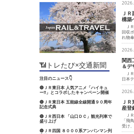
2026.
ＪＲ
構築
ＪＲ
回収
れ物
2026.
関西
📶トレたび×交通新聞
＆デ
ＪＲ
注目のニュース👇
日本
🔴ＪＲ東日本 人気アニメ「ハイキュ
2026.
ー‼」とコラボしたキャンペーン開催
ＪＲ
🔴ＪＲ東日本 五能線全線開通９０周年
記念式典
産登
ＪＲ
🔴ＪＲ西日本 「山口ＤＣ」観光列車で
「飛
盛り上げ
受け
🔴ＪＲ四国 ８０００系アンパンマン列