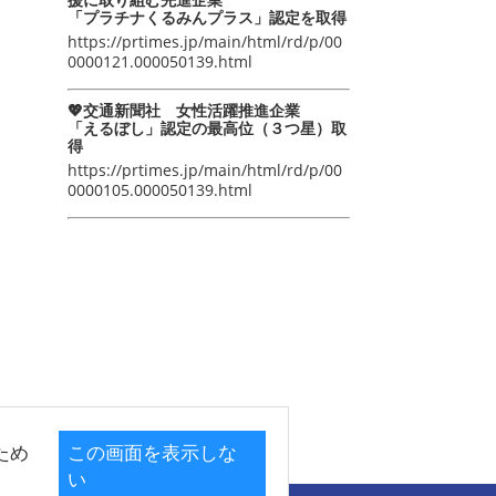
「プラチナくるみんプラス」認定を取得
https://prtimes.jp/main/html/rd/p/00
0000121.000050139.html
💖交通新聞社 女性活躍推進企業
「えるぼし」認定の最高位（３つ星）取
得
https://prtimes.jp/main/html/rd/p/00
0000105.000050139.html
ため
この画面を表示しな
い