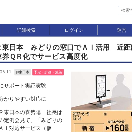
詳細検索
ログイン
運営
Ｒ東日本 みどりの窓口でＡＩ活用 近距
車券ＱＲ化でサービス高度化
06.11
JR東日本
予定・計画・施策
にサポート実証実験
分かりやすい対応に
東日本の喜㔟陽一社長は
の定例会見で、「みどりの
ＡＩ対応サービス（仮