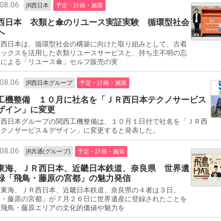
08.06
JR西日本
予定・計画・施策
西日本 衣類と傘のリユース実証実験 循環型社会
へ
西日本は、循環型社会の構築に向けた取り組みとして、古着
ボックスを活用した衣類リユースサービスと、持ち主不明の忘
傘による「リユース傘」セルフ販売の実
08.06
JR西日本グループ
予定・計画・施策
工機整備 １０月に社名を「ＪＲ西日本テクノサービス
ザイン」に変更
西日本グループの関西工機整備は、１０月１日付で社名を「ＪＲ西
テクノサービス＆デザイン」に変更すると発表した。
08.06
JR共通(グループ)
予定・計画・施策
東海、ＪＲ西日本、近畿日本鉄道、奈良県 世界遺
録「飛鳥・藤原の宮都」の魅力発信
東海、ＪＲ西日本、近畿日本鉄道、奈良県の４者は３日、
鳥・藤原の宮都」が７月２６日に世界遺産に登録されたことを
、飛鳥・藤原エリアの文化的価値や魅力を