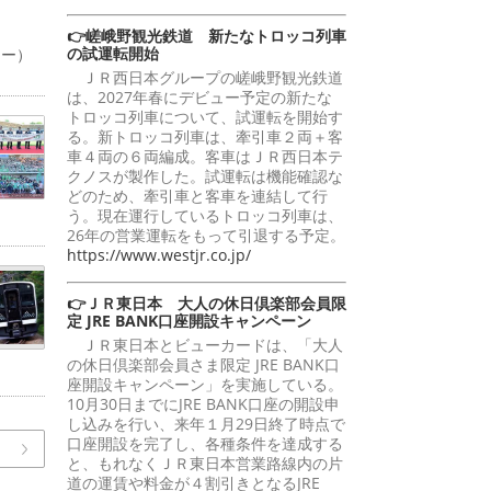
👉嵯峨野観光鉄道 新たなトロッコ列車
の試運転開始
ャー）
ＪＲ西日本グループの嵯峨野観光鉄道
は、2027年春にデビュー予定の新たな
トロッコ列車について、試運転を開始す
る。新トロッコ列車は、牽引車２両＋客
車４両の６両編成。客車はＪＲ西日本テ
クノスが製作した。試運転は機能確認な
どのため、牽引車と客車を連結して行
う。現在運行しているトロッコ列車は、
26年の営業運転をもって引退する予定。
https://www.westjr.co.jp/
👉ＪＲ東日本 大人の休日倶楽部会員限
定 JRE BANK口座開設キャンペーン
ＪＲ東日本とビューカードは、「大人
の休日倶楽部会員さま限定 JRE BANK口
座開設キャンペーン」を実施している。
10月30日までにJRE BANK口座の開設申
し込みを行い、来年１月29日終了時点で
口座開設を完了し、各種条件を達成する
と、もれなくＪＲ東日本営業路線内の片
道の運賃や料金が４割引きとなるJRE