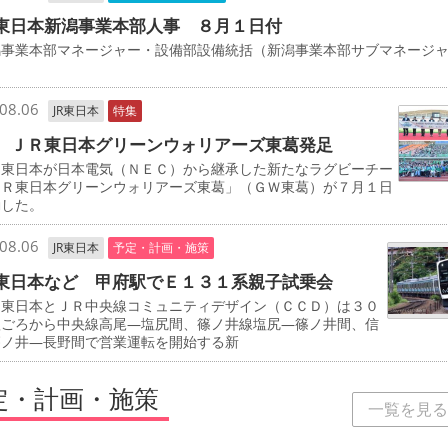
東日本新潟事業本部人事 ８月１日付
事業本部マネージャー・設備部設備統括（新潟事業本部サブマネージ
司
08.06
JR東日本
特集
 ＪＲ東日本グリーンウォリアーズ東葛発足
東日本が日本電気（ＮＥＣ）から継承した新たなラグビーチー
ＪＲ東日本グリーンウォリアーズ東葛」（ＧＷ東葛）が７月１日
動した。
08.06
JR東日本
予定・計画・施策
東日本など 甲府駅でＥ１３１系親子試乗会
東日本とＪＲ中央線コミュニティデザイン（ＣＣＤ）は３０
秋ごろから中央線高尾―塩尻間、篠ノ井線塩尻―篠ノ井間、信
篠ノ井―長野間で営業運転を開始する新
定・計画・施策
一覧を見る