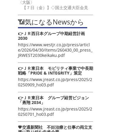
〈大阪〉
【７日（金）】◇国土交通大臣会見
📶気になるNewsから
👉ＪＲ西日本グループ中期経営計画
2030
https://www.westjr.co.jp/press/articl
e/2026/04/30/items/260430_00_press_
JRWEST2030keikaku.pdf
👉ＪＲ東日本 モビリティ事業で中長期
戦略「PRIDE & INTEGRITY」策定
https://www.jreast.co.jp/press/2025/2
0250909_ho03.pdf
👉ＪＲ東日本 グループ経営ビジョン
「勇翔 2034」
https://www.jreast.co.jp/press/2025/2
0250701_ho03.pdf
💖交通新聞社 不妊治療と仕事の両立支
援に取り組む先進企業