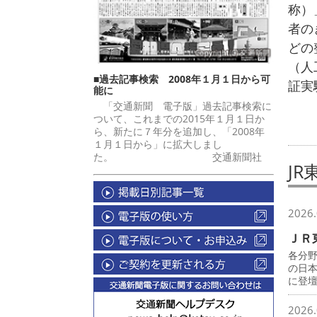
称）
者の
どの
（人
■過去記事検索 2008年１月１日から可
証実
能に
「交通新聞 電子版」過去記事検索に
ついて、これまでの2015年１月１日か
ら、新たに７年分を追加し、「2008年
１月１日から」に拡大しまし
た。 交通新聞社
JR
2026.
ＪＲ
各分
の日
に登
2026.