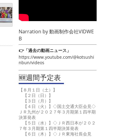
Narration by
動画制作会社VIDWE
B
👉「過去の動画ニュース」
https://www.youtube.com/@kotsushi
nbun/videos
🆕週間予定表
【８月１日（土）】
【２日（日）】
【３日（月）】
【４日（火）】◇国土交通大臣会見◇
ＪＲ九州が２０２７年３月期第１四半期
決算発表
【５日（水）】◇ＪＲ西日本が２０２
７年３月期第１四半期決算発表
【６日（木）】◇ＪＲ東海社長会見