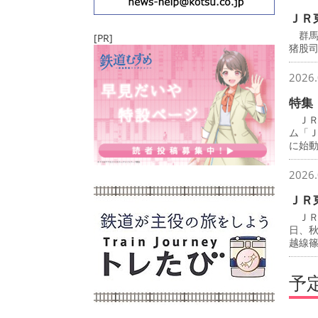
ＪＲ
群馬
[PR]
猪股
2026.
特集
ＪＲ
ム「
に始
2026.
ＪＲ
ＪＲ
日、
越線
予