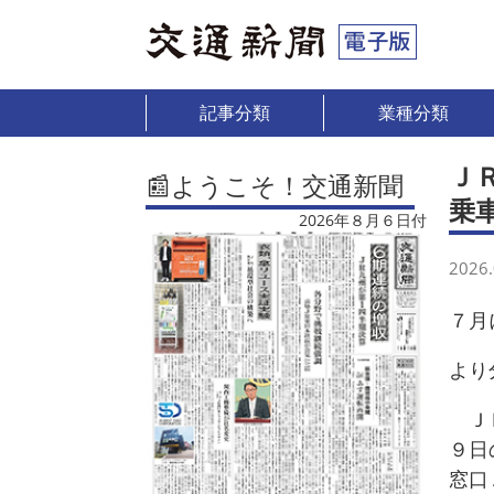
記事分類
業種分類
Ｊ
📰ようこそ！交通新聞
乗
2026年８月６日付
2026.
７月
より
ＪＲ
９日
窓口