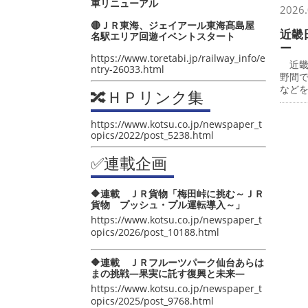
車リニューアル
2026.
🔴ＪＲ東海、ジェイアール東海髙島屋
近畿
名駅エリア回遊イベントスタート
ー
https://www.toretabi.jp/railway_info/e
近畿
ntry-26033.html
野間
など
🔀ＨＰリンク集
https://www.kotsu.co.jp/newspaper_t
opics/2022/post_5238.html
✅連載企画
🔶連載 ＪＲ貨物「梅田峠に挑む～ＪＲ
貨物 プッシュ・プル運転導入～」
https://www.kotsu.co.jp/newspaper_t
opics/2026/post_10188.html
🔶連載 ＪＲフルーツパーク仙台あらは
まの挑戦―果実に託す復興と未来―
https://www.kotsu.co.jp/newspaper_t
opics/2025/post_9768.html