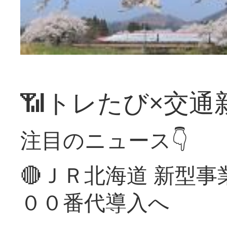
📶トレたび×交通
注目のニュース👇
🔴ＪＲ北海道 新型
００番代導入へ