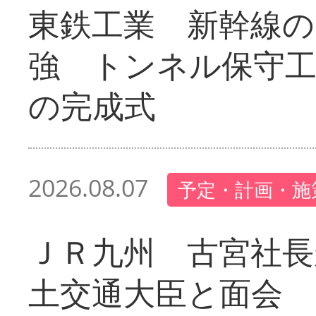
東鉄工業 新幹線の
強 トンネル保守工
の完成式
2026.08.07
予定・計画・施
ＪＲ九州 古宮社長
土交通大臣と面会 