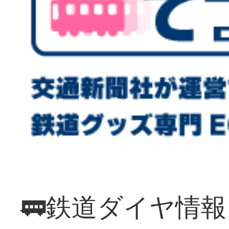
🚃鉄道ダイヤ情