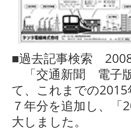
■過去記事検索 20
「交通新聞 電子版
て、これまでの201
７年分を追加し、「2
大しました