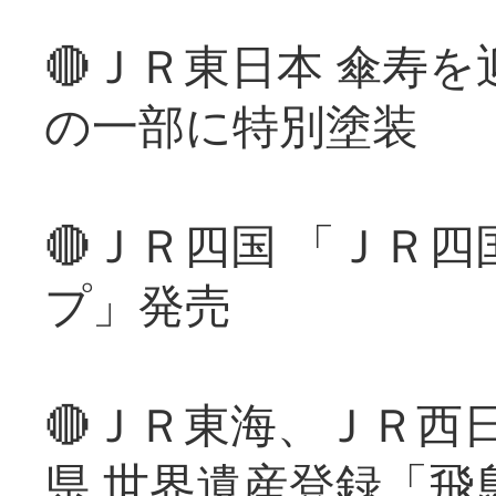
🔴ＪＲ東日本 傘寿
の一部に特別塗装
🔴ＪＲ四国 「ＪＲ
プ」発売
🔴ＪＲ東海、ＪＲ西
県 世界遺産登録「飛