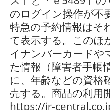
ス」と「ｅ5489」
のログイン操作が不
特急の予約情報はそ
て表示する。このほ
イナンバーカードや
た情報（障害者手帳
に、年齢などの資格
売する。商品の利用開
https://jr-central.co.j