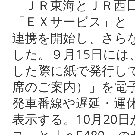
ＪＲ東海とＪＲ西日
「ＥＸサービス」と「
連携を開始し、さら
した。９月15日には
した際に紙で発行し
席のご案内）」を電
発車番線や遅延・運
表示する。10月20