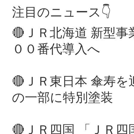
注目のニュース👇
🔴ＪＲ北海道 新型
００番代導入へ
🔴ＪＲ東日本 傘寿
の一部に特別塗装
🔴ＪＲ四国 「ＪＲ