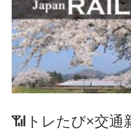
📶トレたび×交通