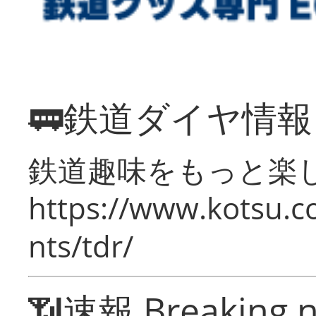
🚃鉄道ダイヤ情
鉄道趣味をもっと楽
https://www.kotsu.co
nts/tdr/
📶速報 Breaking 