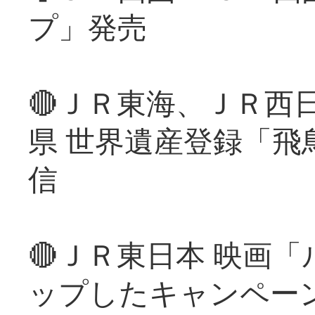
プ」発売
🔴ＪＲ東海、ＪＲ西
県 世界遺産登録「飛
信
🔴ＪＲ東日本 映画
ップしたキャンペー