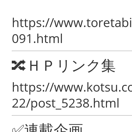
https://www.toretabi
091.html
🔀ＨＰリンク集
https://www.kotsu.c
22/post_5238.html
✅連載企画