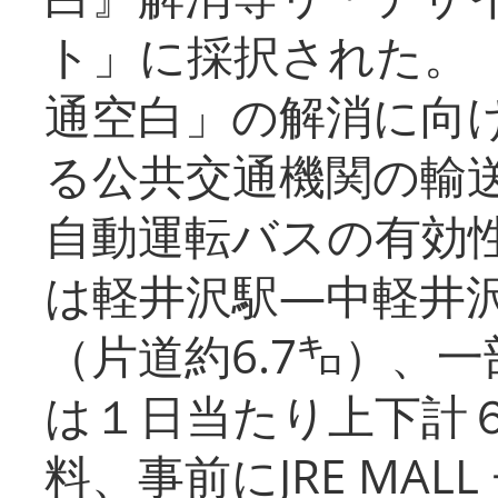
ト」に採択された。
通空白」の解消に向
る公共交通機関の輸
自動運転バスの有効
は軽井沢駅―中軽井
（片道約6.7㌔）、
は１日当たり上下計
料、事前にJRE MA