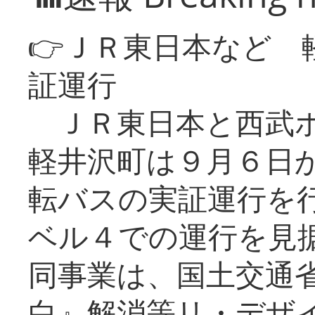
👉ＪＲ東日本など 
証運行
ＪＲ東日本と西武ホ
軽井沢町は９月６日か
転バスの実証運行を
ベル４での運行を見
同事業は、国土交通
白』解消等リ・デザ