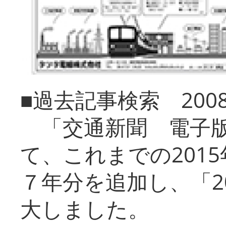
■過去記事検索 20
「交通新聞 電子版
て、これまでの201
７年分を追加し、「2
大しました