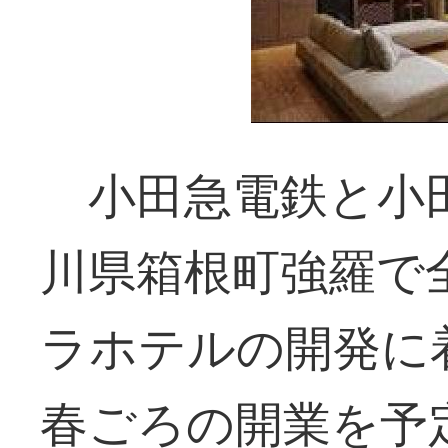
小田急電鉄と小
川県箱根町強羅で
ラホテルの開発に
春ごろの開業を予