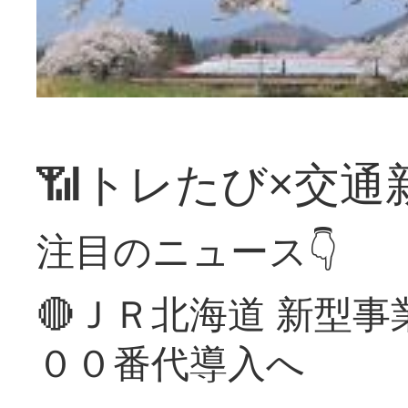
📶トレたび×交通
注目のニュース👇
🔴ＪＲ北海道 新型
００番代導入へ