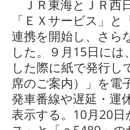
ＪＲ東海とＪＲ西日
「ＥＸサービス」と「
連携を開始し、さら
した。９月15日には
した際に紙で発行し
席のご案内）」を電
発車番線や遅延・運
表示する。10月20
ス」と「ｅ5489」