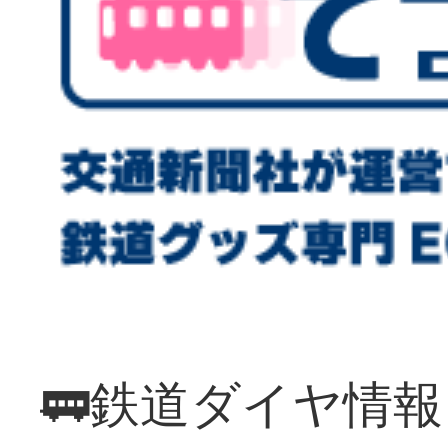
🚃鉄道ダイヤ情