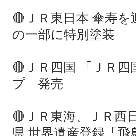
🔴ＪＲ東日本 傘寿
の一部に特別塗装
🔴ＪＲ四国 「ＪＲ
プ」発売
🔴ＪＲ東海、ＪＲ西
県 世界遺産登録「飛