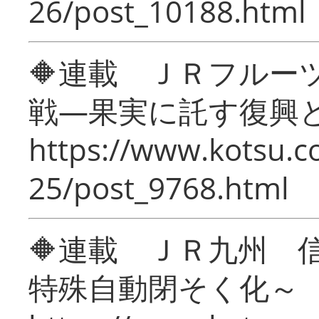
26/post_10188.html
🔶連載 ＪＲフルー
戦―果実に託す復興
https://www.kotsu.c
25/post_9768.html
🔶連載 ＪＲ九州 
特殊自動閉そく化～