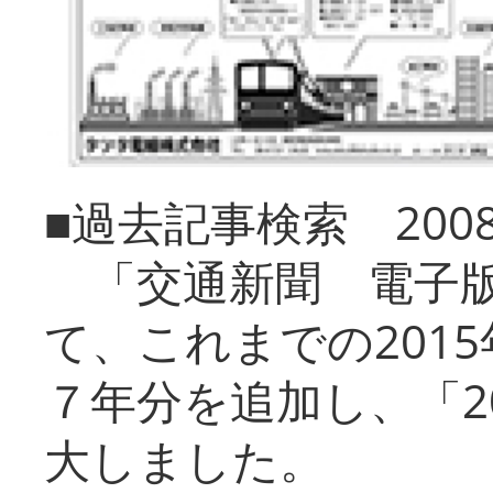
■過去記事検索 20
「交通新聞 電子版
て、これまでの201
７年分を追加し、「2
大しました