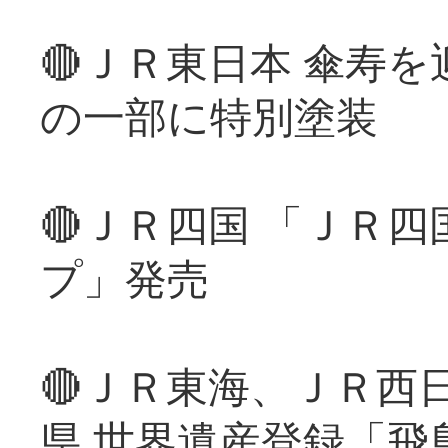
🔴ＪＲ東日本 傘寿
の一部に特別塗装
🔴ＪＲ四国 「ＪＲ
プ」発売
🔴ＪＲ東海、ＪＲ西
県 世界遺産登録「飛