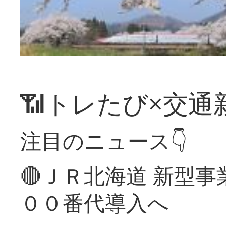
📶トレたび×交通
注目のニュース👇
🔴ＪＲ北海道 新型
００番代導入へ