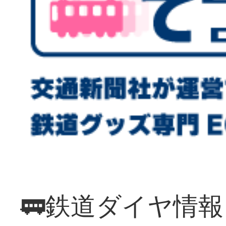
🚃鉄道ダイヤ情