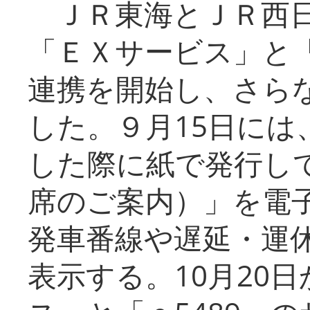
ＪＲ東海とＪＲ西日
「ＥＸサービス」と「
連携を開始し、さら
した。９月15日には
した際に紙で発行し
席のご案内）」を電
発車番線や遅延・運
表示する。10月20