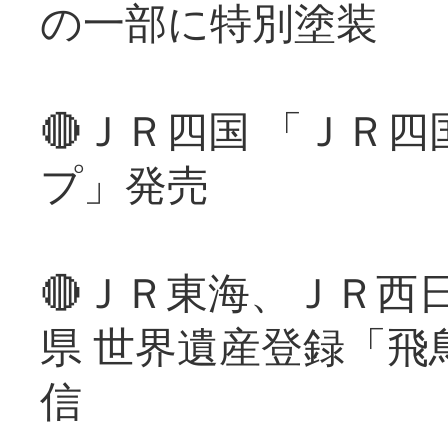
の一部に特別塗装
🔴ＪＲ四国 「ＪＲ
プ」発売
🔴ＪＲ東海、ＪＲ西
県 世界遺産登録「飛
信