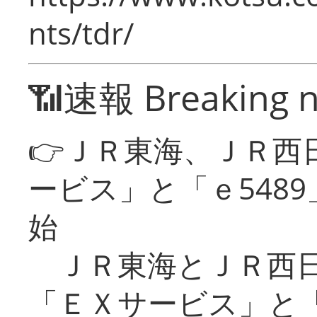
nts/tdr/
📶速報 Breaking 
👉ＪＲ東海、ＪＲ西
ービス」と「ｅ548
始
ＪＲ東海とＪＲ西日
「ＥＸサービス」と「