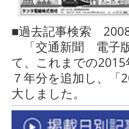
■過去記事検索 20
「交通新聞 電子版
て、これまでの201
７年分を追加し、「2
大しました