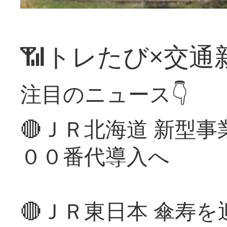
📶トレたび×交通
注目のニュース👇
🔴ＪＲ北海道 新型
００番代導入へ
🔴ＪＲ東日本 傘寿