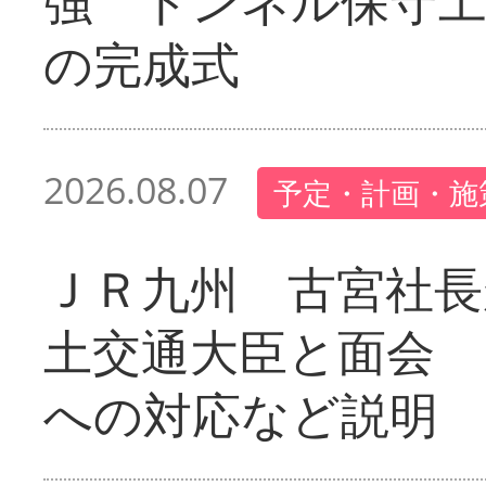
強 トンネル保守工
の完成式
2026.08.07
予定・計画・施
ＪＲ九州 古宮社長
土交通大臣と面会 
への対応など説明