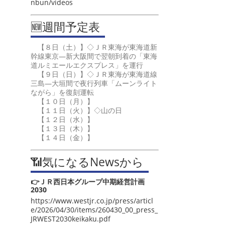
nbun/videos
🆕週間予定表
【８日（土）】◇ＪＲ東海が東海道新
幹線東京―新大阪間で翌朝到着の「東海
道ルミエールエクスプレス」を運行
【９日（日）】◇ＪＲ東海が東海道線
三島―大垣間で夜行列車「ムーンライト
ながら」を復刻運転
【１０日（月）】
【１１日（火）】◇山の日
【１２日（水）】
【１３日（木）】
【１４日（金）】
📶気になるNewsから
👉ＪＲ西日本グループ中期経営計画
2030
https://www.westjr.co.jp/press/articl
e/2026/04/30/items/260430_00_press_
JRWEST2030keikaku.pdf