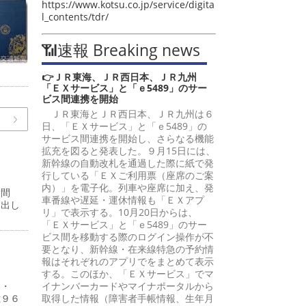
https://www.kotsu.co.jp/service/digita
l_contents/tdr/
📶速報 Breaking news
👉ＪＲ東海、ＪＲ西日本、ＪＲ九州
「ＥＸサービス」と「ｅ5489」のサー
ビス間連携を開始
ＪＲ東海とＪＲ西日本、ＪＲ九州は６
日、「ＥＸサービス」と「ｅ5489」の
サービス間連携を開始し、さらなる機能
拡充を図ると発表した。９月15日には、
新幹線の自動改札を通過した際に紙で発
行している「ＥＸご利用票（座席のご案
内）」を電子化。列車や座席に加え、発
嵩間
車番線や遅延・運休情報も「ＥＸアプ
提出し
リ」で表示する。10月20日からは、
「ＥＸサービス」と「ｅ5489」のサー
ビス間を移動する際のログイン操作が不
要となり、新幹線・在来線特急の予約情
報はそれぞれのアプリでをまとめて表示
する。このほか、「ＥＸサービス」でマ
４・
イナンバーカードやマイナポータルから
億９６
取得した情報（障害者手帳情報、生年月