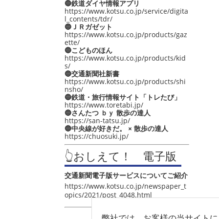
🔵鉄道ダイヤ情報アプリ
https://www.kotsu.co.jp/service/digita
l_contents/tdr/
🔵ＪＲガゼット
https://www.kotsu.co.jp/products/gaz
ette/
🔵こどものほん
https://www.kotsu.co.jp/products/kid
s/
🔵交通新聞社新書
https://www.kotsu.co.jp/products/shi
nsho/
🔵鉄道・旅行情報サイト「トレたび」
https://www.toretabi.jp/
🔵さんたつ ｂｙ 散歩の達人
https://san-tatsu.jp/
🔵中央線が好きだ。 × 散歩の達人
https://chuosuki.jp/
👆おしえて！ 電子版
交通新聞電子版サービスについてご紹介
https://www.kotsu.co.jp/newspaper_t
opics/2021/post_4048.html
弊社では、お客様の当サイトに