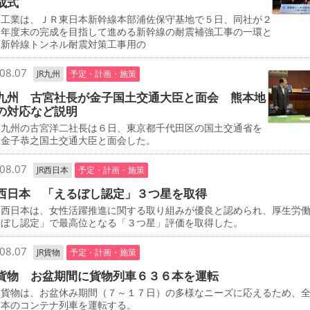
成式
工業は、ＪＲ東日本新幹線本部浦佐保守基地で５日、同社が２
０年度末の完成を目指して進める新幹線の耐震補強工事の一環と
、新幹線トンネル耐震対策工事用の
08.07
JR九州
予定・計画・施策
九州 古宮社長が金子国土交通大臣と面会 熊本地
の対応など説明
九州の古宮洋二社長は６日、東京都千代田区の国土交通省を
、金子恭之国土交通大臣と面会した。
08.07
JR西日本
予定・計画・施策
西日本 「えるぼし認定」３つ星を取得
西日本は、女性活躍推進に関する取り組みが優良と認められ、厚生労
るぼし認定」で最高位となる「３つ星」評価を取得した。
08.07
JR貨物
予定・計画・施策
貨物 お盆期間に貨物列車６３６本を運転
貨物は、お盆休み期間（７～１７日）の多様なニーズに応えるため、
６本のコンテナ列車を運転する。