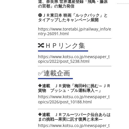
道、奈良県 世界遺産登録「飛鳥・藤原
の宮都」の魅力発信
🔴ＪＲ東日本 映画「ルックバック」と
タイアップしたキャンペーン展開
https://www.toretabi.jp/railway_info/e
ntry-26091.html
🔀ＨＰリンク集
https://www.kotsu.co.jp/newspaper_t
opics/2022/post_5238.html
✅連載企画
🔶連載 ＪＲ貨物「梅田峠に挑む～ＪＲ
貨物 プッシュ・プル運転導入～」
https://www.kotsu.co.jp/newspaper_t
opics/2026/post_10188.html
🔶連載 ＪＲフルーツパーク仙台あらは
まの挑戦―果実に託す復興と未来―
https://www.kotsu.co.jp/newspaper_t