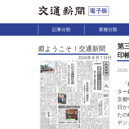
記事分類
業種分類
第
📰ようこそ！交通新聞
印
2026年８月７日付
2026.
「鉄
ター
京都
日か
たの
デジ