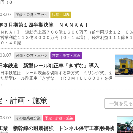
万円（８・
08.07
民鉄・公営・三セク
決算・財務
年３月期第１四半期決算 ＮＡＮＫＡＩ
ＡＮＫＡＩ】 連結売上高７０６億１６００万円（前年同期比１２・６
、営業利益１１３億３０００万円（０・１％増）、経常利益１１１億８
（０・４％減
08.07
民鉄・公営・三セク
営業・事業・車両
日本鉄道 新型レール削正車「きずな」導入
日本鉄道は、レール表面を切削する新方式「ミリング式」を
した新型レール削正車「きずな」（ＲＯＭＩＬＬ６００）を導
る。
定・計画・施策
一覧を見る
08.07
その他業種分類
予定・計画・施策
工業 新幹線の耐震補強 トンネル保守工事用機械