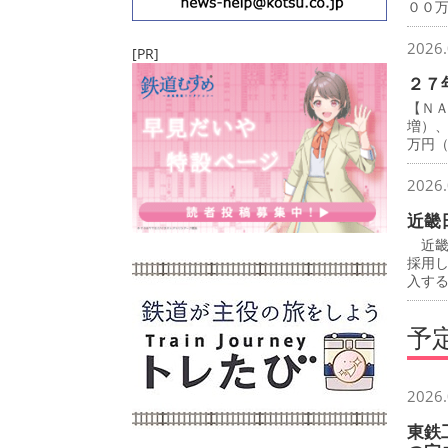
００
2026.
[PR]
２７
【Ｎ
増）
万円
2026.
近畿
近畿
採用
入す
予
2026.
東鉄