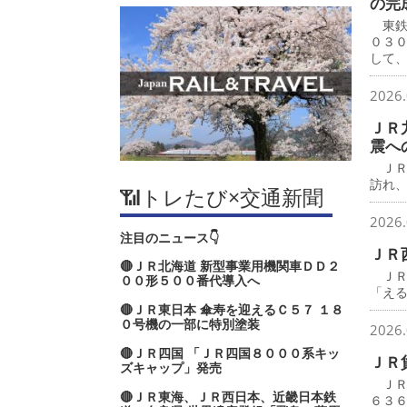
の完
東鉄
０３
して
2026.
ＪＲ
震へ
ＪＲ
訪れ
📶トレたび×交通新聞
2026.
注目のニュース👇
ＪＲ
🔴ＪＲ北海道 新型事業用機関車ＤＤ２
ＪＲ
００形５００番代導入へ
「え
🔴ＪＲ東日本 傘寿を迎えるＣ５７ １８
０号機の一部に特別塗装
2026.
🔴ＪＲ四国 「ＪＲ四国８０００系キッ
ＪＲ
ズキャップ」発売
ＪＲ
🔴ＪＲ東海、ＪＲ西日本、近畿日本鉄
６３