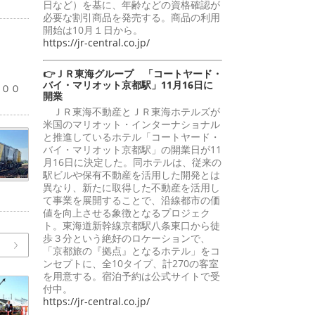
日など）を基に、年齢などの資格確認が
必要な割引商品を発売する。商品の利用
開始は10月１日から。
https://jr-central.co.jp/
👉ＪＲ東海グループ 「コートヤード・
％
バイ・マリオット京都駅」11月16日に
１００
開業
ＪＲ東海不動産とＪＲ東海ホテルズが
米国のマリオット・インターナショナル
と推進しているホテル「コートヤード・
バイ・マリオット京都駅」の開業日が11
月16日に決定した。同ホテルは、従来の
駅ビルや保有不動産を活用した開発とは
異なり、新たに取得した不動産を活用し
て事業を展開することで、沿線都市の価
値を向上させる象徴となるプロジェク
ト。東海道新幹線京都駅八条東口から徒
歩３分という絶好のロケーションで、
「京都旅の『拠点』となるホテル」をコ
ンセプトに、全10タイプ、計270の客室
を用意する。宿泊予約は公式サイトで受
付中。
https://jr-central.co.jp/