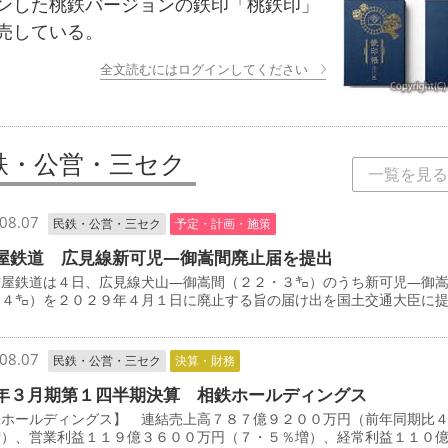
ンした桃鉄バージョンの鉄印「桃鉄印」
売している。
全文読むにはログインしてください
鉄・公営・三セク
一覧を見る
08.07
民鉄・公営・三セク
予定・計画・施策
屋鉄道 広見線新可児―御嵩間廃止届を提出
屋鉄道は４日、広見線犬山―御嵩間（２２・３㌔）のうち新可児―御
・４㌔）を２０２９年４月１日に廃止する旨の届け出を国土交通大臣に
08.07
民鉄・公営・三セク
決算・財務
年３月期第１四半期決算 相鉄ホールディングス
鉄ホールディングス】 連結売上高７８７億９２００万円（前年同期比
増）、営業利益１１９億３６００万円（７・５％増）、経常利益１１０