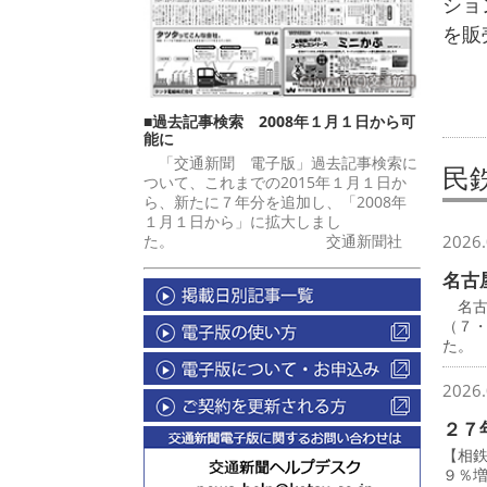
ショ
を販
■過去記事検索 2008年１月１日から可
能に
「交通新聞 電子版」過去記事検索に
民
ついて、これまでの2015年１月１日か
ら、新たに７年分を追加し、「2008年
１月１日から」に拡大しまし
た。 交通新聞社
2026.
名古
名古
（７
た。
2026.
２７
【相
９％