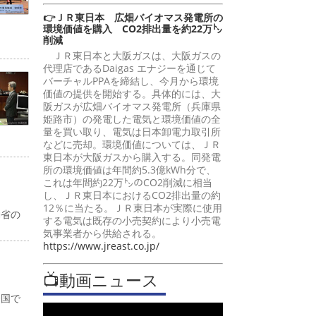
👉ＪＲ東日本 広畑バイオマス発電所の
環境価値を購入 CO2排出量を約22万㌧
削減
ＪＲ東日本と大阪ガスは、大阪ガスの
代理店であるDaigas エナジーを通じて
バーチャルPPAを締結し、今月から環境
価値の提供を開始する。具体的には、大
阪ガスが広畑バイオマス発電所（兵庫県
姫路市）の発電した電気と環境価値の全
量を買い取り、電気は日本卸電力取引所
などに売却。環境価値については、ＪＲ
東日本が大阪ガスから購入する。同発電
所の環境価値は年間約5.3億kWh分で、
これは年間約22万㌧のCO2削減に相当
し、ＪＲ東日本におけるCO2排出量の約
12％に当たる。ＪＲ東日本が実際に使用
働省の
する電気は既存の小売契約により小売電
気事業者から供給される。
https://www.jreast.co.jp/
📺動画ニュース
全国で