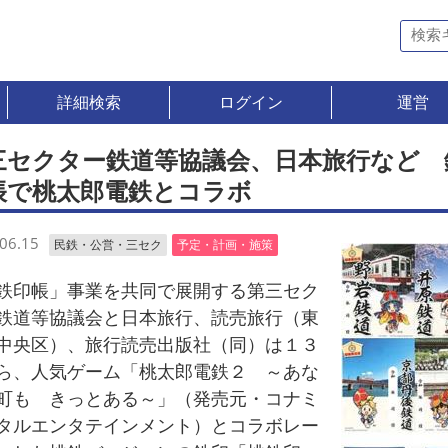
詳細検索
ログイン
運営
三セクター鉄道等協議会、日本旅行など 
帳で桃太郎電鉄とコラボ
06.15
民鉄・公営・三セク
予定・計画・施策
印帳」事業を共同で展開する第三セク
鉄道等協議会と日本旅行、読売旅行（東
中央区）、旅行読売出版社（同）は１３
ら、人気ゲーム「桃太郎電鉄２ ～あな
町も きっとある～」（発売元・コナミ
タルエンタテインメント）とコラボレー