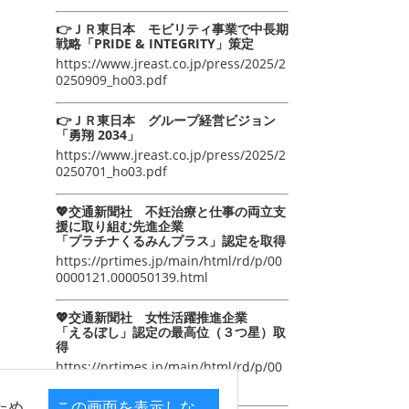
👉ＪＲ東日本 モビリティ事業で中長期
戦略「PRIDE & INTEGRITY」策定
https://www.jreast.co.jp/press/2025/2
0250909_ho03.pdf
👉ＪＲ東日本 グループ経営ビジョン
「勇翔 2034」
https://www.jreast.co.jp/press/2025/2
0250701_ho03.pdf
💖交通新聞社 不妊治療と仕事の両立支
援に取り組む先進企業
「プラチナくるみんプラス」認定を取得
https://prtimes.jp/main/html/rd/p/00
0000121.000050139.html
💖交通新聞社 女性活躍推進企業
「えるぼし」認定の最高位（３つ星）取
得
https://prtimes.jp/main/html/rd/p/00
0000105.000050139.html
ため
この画面を表示しな